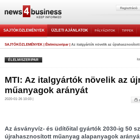
SAJTÓKÖZLEMÉNYEK
ÜZLETI AJÁNLATOK
PÁLYÁZATOK
TIPPEK
SAJTÓKÖZLEMÉNYEK
|
Élelmiszeripar
|
Az italgyártók növelik az újrahasznosíto
it
ÉLELMISZERIPAR
MTI: Az italgyártók növelik az ú
műanyagok arányát
2020-01-26 10:03 |
Az ásványvíz- és üdítőital gyártók 2030-ig 50 s
újrahasznosított műanyag alapanyagok arányá