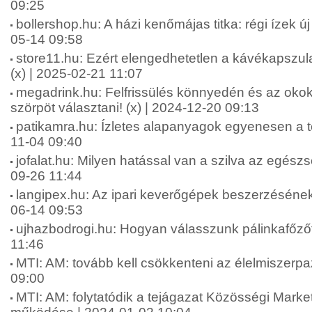
09:25
bollershop.hu: A házi kenőmájas titka: régi ízek ú
05-14 09:58
store11.hu: Ezért elengedhetetlen a kávékapszul
(x) | 2025-02-21 11:07
megadrink.hu: Felfrissülés könnyedén és az okok
szörpöt választani! (x) | 2024-12-20 09:13
patikamra.hu: Ízletes alapanyagok egyenesen a te
11-04 09:40
jofalat.hu: Milyen hatással van a szilva az egész
09-26 11:44
langipex.hu: Az ipari keverőgépek beszerzésének
06-14 09:53
ujhazbodrogi.hu: Hogyan válasszunk pálinkafőzőt
11:46
MTI: AM: tovább kell csökkenteni az élelmiszerpa
09:00
MTI: AM: folytatódik a tejágazat Közösségi Marke