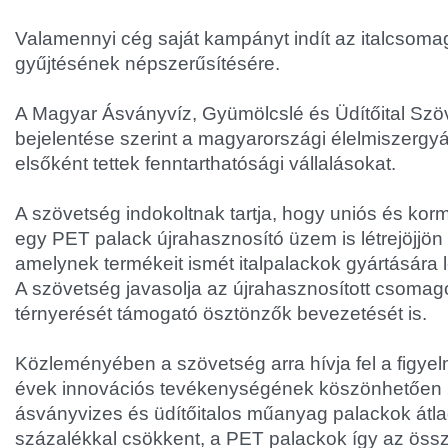
Valamennyi cég saját kampányt indít az italcsoma
gyűjtésének népszerűsítésére.
A Magyar Ásványvíz, Gyümölcslé és Üdítőital Szö
bejelentése szerint a magyarországi élelmiszergy
elsőként tettek fenntarthatósági vállalásokat.
A szövetség indokoltnak tartja, hogy uniós és kor
egy PET palack újrahasznosító üzem is létrejöjjö
amelynek termékeit ismét italpalackok gyártására l
A szövetség javasolja az újrahasznosított csoma
térnyerését támogató ösztönzők bevezetését is.
Közleményében a szövetség arra hívja fel a figyel
évek innovációs tevékenységének köszönhetően 
ásványvizes és üdítőitalos műanyag palackok átl
százalékkal csökkent, a PET palackok így az öss