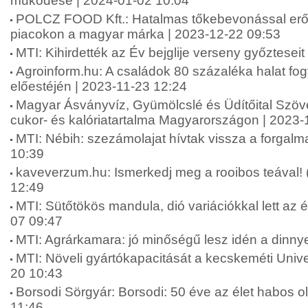
működése | 2024-01-02 10:04
POLCZ FOOD Kft.: Hatalmas tőkebevonással erős
piacokon a magyar márka | 2023-12-22 09:53
MTI: Kihirdették az Év bejglije verseny győztesei
Agroinform.hu: A családok 80 százaléka halat fo
előestéjén | 2023-11-23 12:24
Magyar Ásványvíz, Gyümölcslé és Üdítőital Szöve
cukor- és kalóriatartalma Magyarországon | 2023-
MTI: Nébih: szezámolajat hívtak vissza a forgal
10:39
kaveverzum.hu: Ismerkedj meg a rooibos teával! 
12:49
MTI: Sütőtökös mandula, dió variációkkal lett az é
07 09:47
MTI: Agrárkamara: jó minőségű lesz idén a dinny
MTI: Növeli gyártókapacitását a kecskeméti Unive
20 10:43
Borsodi Sörgyár: Borsodi: 50 éve az élet habos o
11:46