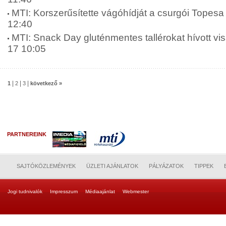
MTI: Korszerűsítette vágóhídját a csurgói Topesa 
12:40
MTI: Snack Day gluténmentes tallérokat hívott vis
17 10:05
|
|
|
1
2
3
következő »
PARTNEREINK
SAJTÓKÖZLEMÉNYEK
ÜZLETI AJÁNLATOK
PÁLYÁZATOK
TIPPEK
Jogi tudnivalók
Impresszum
Médiaajánlat
Webmester