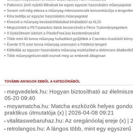
Palkovics: jövő nyártól tilthatnak be egyes egyszer használatos műanyagokat
Sosem volt még ekkora a műanyag mikroszemcsék koncentrációja a tengerfe
Kína betiltja az egyszer használatos műanyagokat
Kivezeti a műanyag bevásárlótáskákat kínálatából az ALDI
Megszünteti a PET-palackos italok beszerzését a Pécsi Tudományegyetem
A SodaStream üdvözli a PlasticFreeJuly kezdeményezést
Több mint 40 tonna műanyag hulladékot gyűjtöttek a Csendes-óceánból körn
Évente 570 ezer tonna műanyag szennyezi a Földközi-tengert
Kitiltották az egyszer használatos műanyag eszközöket a debreceni állatkertb
Több műanyagrészecskét esznek meg az emberek átlagosan
TOVÁBBI ANYAGOK EBBŐL A KATEGÓRIÁBÓL
megvedelek.hu: Hogyan biztosítható az élelmisze
05-20 09:40
moyamatcha.hu: Matcha eszközök helyes gondo
praktikus útmutatója (x) | 2026-04-08 09:21
vitalitaswebaruhaz.hu: Az oregánóolaj ereje (x) |
retrolangos.hu: A lángos több, mint egy egyszerű 