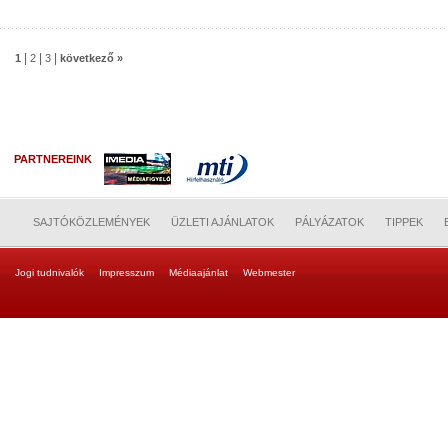
|
|
|
1
2
3
következő »
PARTNEREINK
SAJTÓKÖZLEMÉNYEK
ÜZLETI AJÁNLATOK
PÁLYÁZATOK
TIPPEK
Jogi tudnivalók
Impresszum
Médiaajánlat
Webmester