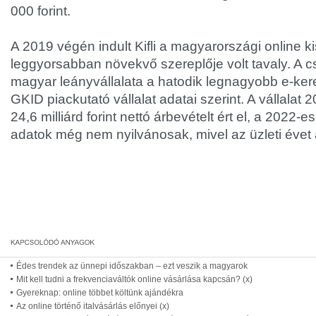
000 forint.
A 2019 végén indult Kifli a magyarországi online 
leggyorsabban növekvő szereplője volt tavaly. A c
magyar leányvállalata a hatodik legnagyobb e-ker
GKID piackutató vállalat adatai szerint. A vállalat 
24,6 milliárd forint nettó árbevételt ért el, a 2022-
adatok még nem nyilvánosak, mivel az üzleti évet á
Édes trendek az ünnepi időszakban – ezt veszik a magyarok
Mit kell tudni a frekvenciaváltók online vásárlása kapcsán? (x)
Gyereknap: online többet költünk ajándékra
Az online történő italvásárlás előnyei (x)