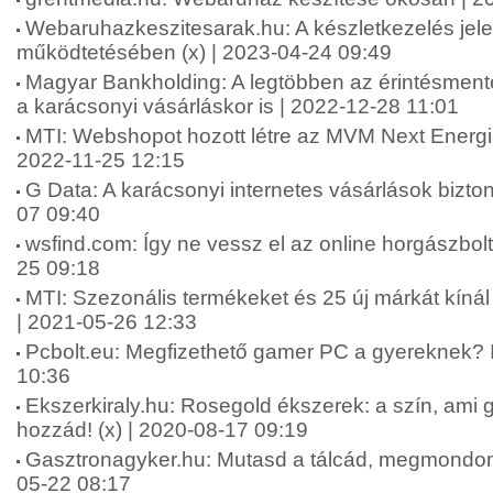
Webaruhazkeszitesarak.hu: A készletkezelés je
működtetésében (x) | 2023-04-24 09:49
Magyar Bankholding: A legtöbben az érintésmentes
a karácsonyi vásárláskor is | 2022-12-28 11:01
MTI: Webshopot hozott létre az MVM Next Energia
2022-11-25 12:15
G Data: A karácsonyi internetes vásárlások bizt
07 09:40
wsfind.com: Így ne vessz el az online horgászbolt
25 09:18
MTI: Szezonális termékeket és 25 új márkát kí
| 2021-05-26 12:33
Pcbolt.eu: Megfizethető gamer PC a gyereknek? I
10:36
Ekszerkiraly.hu: Rosegold ékszerek: a szín, ami ga
hozzád! (x) | 2020-08-17 09:19
Gasztronagyker.hu: Mutasd a tálcád, megmondom, 
05-22 08:17