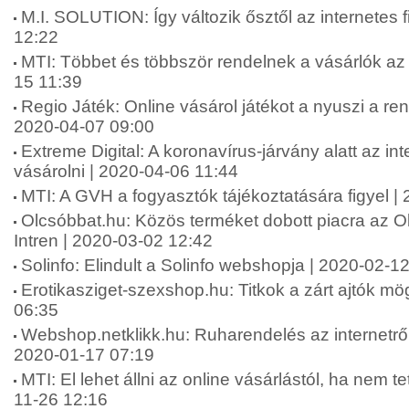
M.I. SOLUTION: Így változik ősztől az internetes 
12:22
MTI: Többet és többször rendelnek a vásárlók az 
15 11:39
Regio Játék: Online vásárol játékot a nyuszi a r
2020-04-07 09:00
Extreme Digital: A koronavírus-járvány alatt az in
vásárolni | 2020-04-06 11:44
MTI: A GVH a fogyasztók tájékoztatására figyel |
Olcsóbbat.hu: Közös terméket dobott piacra az O
Intren | 2020-03-02 12:42
Solinfo: Elindult a Solinfo webshopja | 2020-02-1
Erotikasziget-szexshop.hu: Titkok a zárt ajtók mög
06:35
Webshop.netklikk.hu: Ruharendelés az internetről: 
2020-01-17 07:19
MTI: El lehet állni az online vásárlástól, ha nem t
11-26 12:16