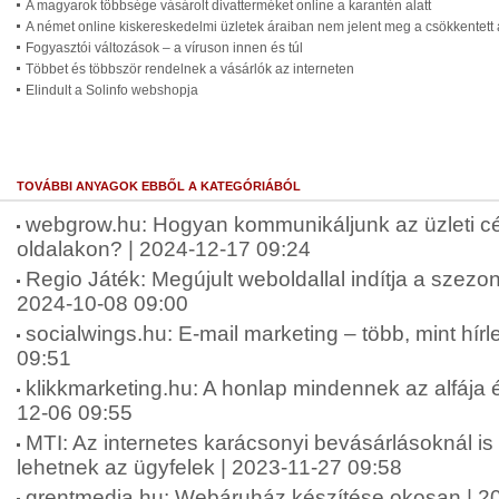
A magyarok többsége vásárolt divatterméket online a karantén alatt
A német online kiskereskedelmi üzletek áraiban nem jelent meg a csökkentett 
Fogyasztói változások – a víruson innen és túl
Többet és többször rendelnek a vásárlók az interneten
Elindult a Solinfo webshopja
TOVÁBBI ANYAGOK EBBŐL A KATEGÓRIÁBÓL
webgrow.hu: Hogyan kommunikáljunk az üzleti c
oldalakon? | 2024-12-17 09:24
Regio Játék: Megújult weboldallal indítja a szez
2024-10-08 09:00
socialwings.hu: E-mail marketing – több, mint hírl
09:51
klikkmarketing.hu: A honlap mindennek az alfája 
12-06 09:55
MTI: Az internetes karácsonyi bevásárlásoknál is
lehetnek az ügyfelek | 2023-11-27 09:58
grentmedia.hu: Webáruház készítése okosan | 2