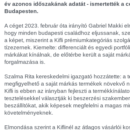
év azonos időszakának adatát - ismertették a c
Budapesten.
A céget 2023. február óta irányító Gabriel Makki el
hogy minden budapesti családhoz eljussanak, szer
a képet, miszerint a Kifli prémiumkategóriás szolgá
tízezernek. Kiemelte: differenciált és egyedi portfóli
márkákat kínálnak, de előtérbe került a saját már
forgalmazása is.
Szalma Rita kereskedelmi igazgató hozzátette: a 
megfigyelhető a saját márkás termékek növekvő n
Kifli is ebben az irányban fejleszti a termékkínálat
tesztelésekkel választják ki beszerzési szakember
beszállítókat, akik képesek megfelelni a magas m
követelményeknek.
Elmondása szerint a Kiflinél az átlagos vásárlói ko