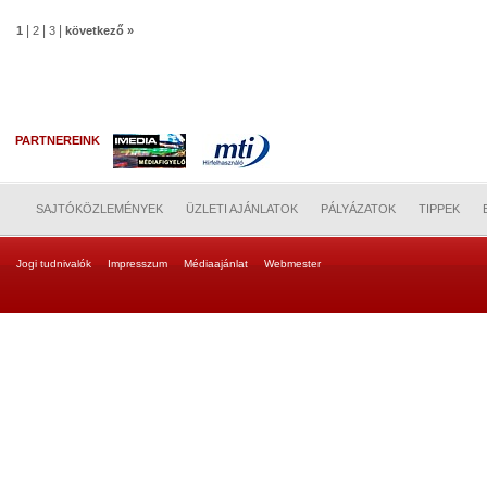
|
|
|
1
2
3
következő »
PARTNEREINK
SAJTÓKÖZLEMÉNYEK
ÜZLETI AJÁNLATOK
PÁLYÁZATOK
TIPPEK
Jogi tudnivalók
Impresszum
Médiaajánlat
Webmester