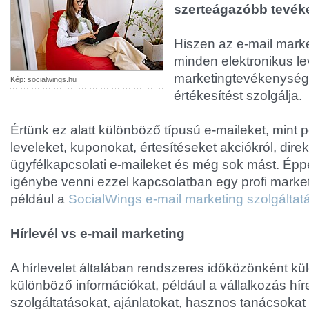
szerteágazóbb tevék
Hiszen az e-mail mark
minden elektronikus le
marketingtevékenység
Kép: socialwings.hu
értékesítést szolgálja.
Értünk ez alatt különböző típusú e-maileket, mint 
leveleket, kuponokat, értesítéseket akciókról, dire
ügyfélkapcsolati e-maileket és még sok mást. Ép
igénybe venni ezzel kapcsolatban egy profi mark
például a
SocialWings e-mail marketing szolgáltat
Hírlevél vs e-mail marketing
A hírlevelet általában rendszeres időközönként küld
különböző információkat, például a vállalkozás hír
szolgáltatásokat, ajánlatokat, hasznos tanácsokat s