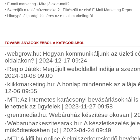
E-mail marketing - Mire jó az e-mail?
Szeretjük a reklámüzeneteket? - Elkészült az első E-Mail Marketing Report
Hiánypótló iparági felmérés az e-mail marketingről
TOVÁBBI ANYAGOK EBBŐL A KATEGÓRIÁBÓL
webgrow.hu: Hogyan kommunikáljunk az üzleti c
oldalakon? | 2024-12-17 09:24
Regio Játék: Megújult weboldallal indítja a szez
2024-10-08 09:00
klikkmarketing.hu: A honlap mindennek az alfája 
12-06 09:55
MTI: Az internetes karácsonyi bevásárlásoknál is
lehetnek az ügyfelek | 2023-11-27 09:58
grentmedia.hu: Webáruház készítése okosan | 2
Webaruhazkeszitesarak.hu: A készletkezelés je
működtetésében (x) | 2023-04-24 09:49
MTI: A kifli.hu online élelmiszerkereskedő bevétele