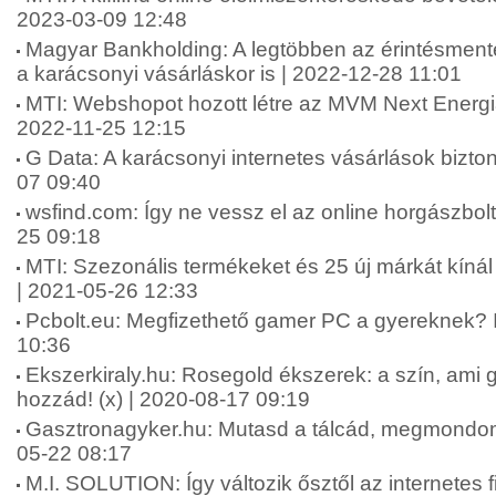
2023-03-09 12:48
Magyar Bankholding: A legtöbben az érintésmentes
a karácsonyi vásárláskor is | 2022-12-28 11:01
MTI: Webshopot hozott létre az MVM Next Energia
2022-11-25 12:15
G Data: A karácsonyi internetes vásárlások bizt
07 09:40
wsfind.com: Így ne vessz el az online horgászbolt
25 09:18
MTI: Szezonális termékeket és 25 új márkát kí
| 2021-05-26 12:33
Pcbolt.eu: Megfizethető gamer PC a gyereknek? I
10:36
Ekszerkiraly.hu: Rosegold ékszerek: a szín, ami ga
hozzád! (x) | 2020-08-17 09:19
Gasztronagyker.hu: Mutasd a tálcád, megmondom, 
05-22 08:17
M.I. SOLUTION: Így változik ősztől az internetes 