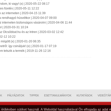
dom, ki vagy! (x) | 2020-05-22 08:17
tes fizetés | 2020-05-11 12:22
k az interneten | 2020-04-15 11:39
i a rendhagyó húsvétkor | 2020-04-07 09:00
az interneten biztonságos vásárolni | 2020-04-06 11:44
el | 2020-03-31 10:24
az Olcsóbbat.hu és az Intren | 2020-03-02 12:42
-02-12 10:22
k mögött (x) | 2020-01-20 06:35
tről: így csináljuk! (x) | 2020-01-17 07:19
nem tetszik a termék | 2019-11-26 12:16
OK
PÁLYÁZATOK
TIPPEK
ESETTANULMÁNYOK
KUTATÁSOK
VIDEÓTÁ
mester
 érdekében sütiket használ. A Weboldal használatával Ön elfogadja az adat é