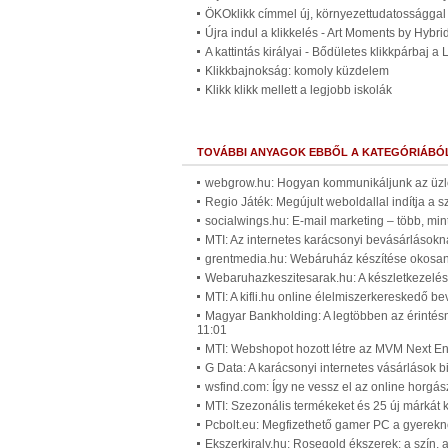
ÖKOklikk címmel új, környezettudatossággal f
Újra indul a klikkelés - Art Moments by Hybri
A kattintás királyai - Bődületes klikkpárbaj 
Klikkbajnokság: komoly küzdelem
Klikk klikk mellett a legjobb iskolák
TOVÁBBI ANYAGOK EBBŐL A KATEGÓRIÁBÓ
webgrow.hu: Hogyan kommunikáljunk az üzle
Regio Játék: Megújult weboldallal indítja a
socialwings.hu: E-mail marketing – több, min
MTI: Az internetes karácsonyi bevásárlásokná
grentmedia.hu: Webáruház készítése okosan
Webaruhazkeszitesarak.hu: A készletkezelé
MTI: A kifli.hu online élelmiszerkereskedő be
Magyar Bankholding: A legtöbben az érintésme
11:01
MTI: Webshopot hozott létre az MVM Next En
G Data: A karácsonyi internetes vásárlások 
wsfind.com: Így ne vessz el az online horgás
MTI: Szezonális termékeket és 25 új márkát
Pcbolt.eu: Megfizethető gamer PC a gyerekne
Ekszerkiraly.hu: Rosegold ékszerek: a szín, a