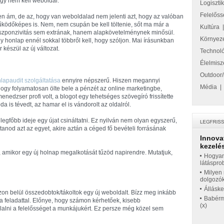
gy nem kell weboldal.
Logiszti
Felelőss
en ám, de az, hogy van weboldalad nem jelenti azt, hogy az valóban
ködőképes is. Nem, nem csupán be kell töltenie, sőt ma már a
Kultúra
szponzivitás sem extrának, hanem alapkövetelménynek minősül.
Környez
y honlap ennél sokkal többről kell, hogy szóljon. Mai írásunkban
 készül az új változat.
Technol
Élelmisz
Outdoor/
lapaudit szolgáltatása
ennyire népszerű. Hiszen megannyi
Média
hogy folyamatosan ölte bele a pénzét az online marketingbe,
dzser profi volt, a blogot egy tehetséges szövegíró frissítette
oda is tévedt, az hamar el is vándorolt az oldalról.
legfőbb ideje egy újat csináltatni. Ez nyilván nem olyan egyszerű,
anod azt az egyet, akire aztán a céged fő bevételi forrásának
Innova
kezelés
i, amikor egy új holnap megalkotását tűzöd napirendre. Mutatjuk,
Hogyan
látáspro
Milyen 
dolgozó
Állásk
zon belül összedobtok/tákoltok egy új weboldalt. Bízz meg inkább
Babérme
 a feladattal. Előnye, hogy számon kérhetőek, kisebb
(x)
lalni a felelősséget a munkájukért. Ez persze még közel sem