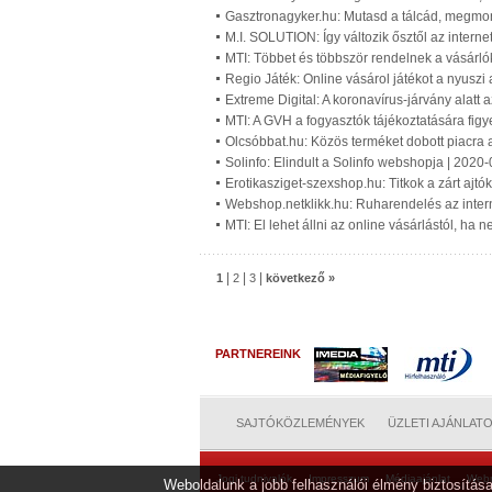
Gasztronagyker.hu: Mutasd a tálcád, megmon
M.I. SOLUTION: Így változik ősztől az interne
MTI: Többet és többször rendelnek a vásárló
Regio Játék: Online vásárol játékot a nyusz
Extreme Digital: A koronavírus-járvány alatt 
MTI: A GVH a fogyasztók tájékoztatására figy
Olcsóbbat.hu: Közös terméket dobott piacra 
Solinfo: Elindult a Solinfo webshopja | 2020
Erotikasziget-szexshop.hu: Titkok a zárt ajtó
Webshop.netklikk.hu: Ruharendelés az interne
MTI: El lehet állni az online vásárlástól, ha 
|
|
|
1
2
3
következő »
PARTNEREINK
SAJTÓKÖZLEMÉNYEK
ÜZLETI AJÁNLAT
Jogi tudnivalók
Impresszum
Médiaajánlat
Web
Weboldalunk a jobb felhasználói élmény biztosítása