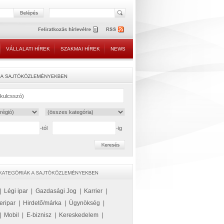
VÁLLALATI HÍREK
SZAKMAI HÍREK
NEWS
-tól
-ig
|
Légi ipar
|
Gazdasági Jog
|
Karrier
|
eripar
|
Hirdető/márka
|
Ügynökség
|
|
Mobil
|
E-biznisz
|
Kereskedelem
|