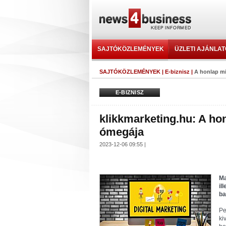
SAJTÓKÖZLEMÉNYEK
ÜZLETI AJÁNLA
SAJTÓKÖZLEMÉNYEK
|
E-biznisz
|
A honlap mi
E-BIZNISZ
klikkmarketing.hu: A ho
ómegája
2023-12-06 09:55 |
Ma
il
ba
Pe
ki