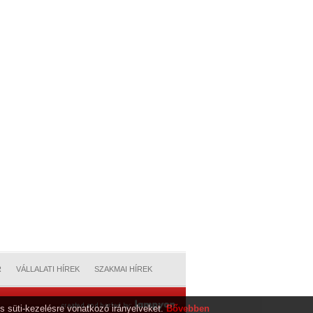
R
VÁLLALATI HÍREK
SZAKMAI HÍREK
s süti-kezelésre vonatkozó irányelveket.
Bővebben