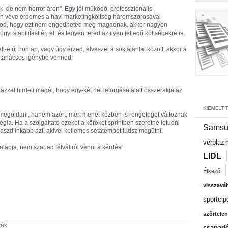
k, de nem horror áron". Egy jól működő, professzionális
an véve érdemes a havi marketingköltség háromszorosával
ondod, hogy ezt nem engedheted meg magadnak, akkor nagyon
i stabilitást érj el, és legyen tered az ilyen jellegű költségekre is.
-e új honlap, vagy úgy érzed, elveszel a sok ajánlat között, akkor a
n tanácsos igénybe venned!
azzal hirdeti magát, hogy egy-két hét leforgása alatt összerakja az
 megoldani, hanem azért, mert menet közben is rengeteget változnak
tégia. Ha a szolgáltató ezeket a köröket sprintben szeretné letudni
Samsu
laszd inkább azt, akivel kellemes sétatempót tudsz megütni.
vérplaz
alapja, nem szabad félvállról venni a kérdést.
LIDL
Étkező
visszavál
sportcip
szőrtelen
yák
csapadé