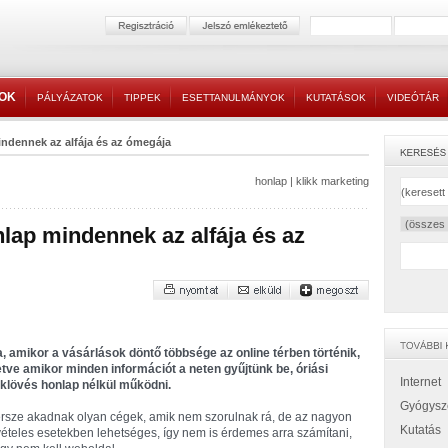
TOK
PÁLYÁZATOK
TIPPEK
ESETTANULMÁNYOK
KUTATÁSOK
VIDEÓTÁR
ndennek az alfája és az ómegája
honlap
|
klikk marketing
nlap mindennek az alfája és az
, amikor a vásárlások döntő többsége az online térben történik,
letve amikor minden információt a neten gyűjtünk be, óriási
Internet
klövés honlap nélkül működni.
Gyógysz
rsze akadnak olyan cégek, amik nem szorulnak rá, de az nagyon
Kutatás
vételes esetekben lehetséges, így nem is érdemes arra számítani,