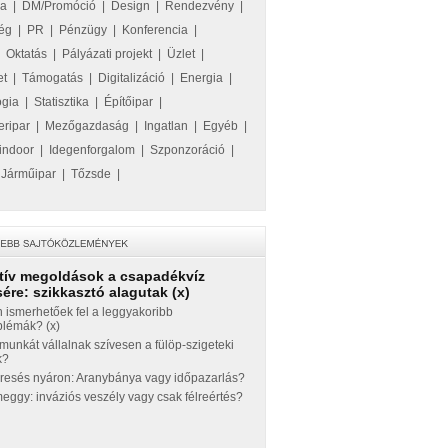
ka
|
DM/Promóció
|
Design
|
Rendezvény
|
ég
|
PR
|
Pénzügy
|
Konferencia
|
|
Oktatás
|
Pályázati projekt
|
Üzlet
|
et
|
Támogatás
|
Digitalizáció
|
Energia
|
ógia
|
Statisztika
|
Építőipar
|
eripar
|
Mezőgazdaság
|
Ingatlan
|
Egyéb
|
indoor
|
Idegenforgalom
|
Szponzoráció
|
|
Járműipar
|
Tőzsde
|
tív megoldások a csapadékvíz
ére: szikkasztó alagutak (x)
 ismerhetőek fel a leggyakoribb
blémák? (x)
munkát vállalnak szívesen a fülöp-szigeteki
k?
eresés nyáron: Aranybánya vagy időpazarlás?
ggy: inváziós veszély vagy csak félreértés?