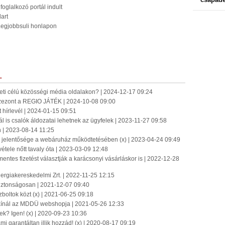
oglalkozó portál indult
dart
a Legjobbsuli honlapon
L
ti célú közösségi média oldalakon? | 2024-12-17 09:24
 szezont a REGIO JÁTÉK | 2024-10-08 09:00
t hírlevél | 2024-01-15 09:51
l is csalók áldozatai lehetnek az ügyfelek | 2023-11-27 09:58
 | 2023-08-14 11:25
s jelentősége a webáruház működtetésében (x) | 2023-04-24 09:49
vétele nőtt tavaly óta | 2023-03-09 12:48
ntes fizetést választják a karácsonyi vásárláskor is | 2022-12-28
ergiakereskedelmi Zrt. | 2022-11-25 12:15
biztonságosan | 2021-12-07 09:40
zboltok közt (x) | 2021-06-25 09:18
 kínál az MDDÜ webshopja | 2021-05-26 12:33
k? Igen! (x) | 2020-09-23 10:36
mi garantáltan illik hozzád! (x) | 2020-08-17 09:19