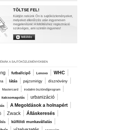
TÖLTSE FEL!
Küldjön nekünk Ön is sajtóközleményeket,
melyeket ellenőrzés után ingyenesen
megjelenítünk! A feltöltéshez regisztráció
szükséges, ami szintén ingyenes!
|
|
|
|
ng
WHC
futballcipő
Lenovo
|
|
|
|
ma
látás
pajzsmirigy
dísznövény
|
|
|
Mastercard
irodalmi ösztöndíjprogram
|
|
|
urbanizáció
italcsomagolás
|
|
A Megoldások a holnapért
tás
|
|
|
Zwack
Álláskeresés
ő
|
|
külföldi munkavállalás
ítés
|
|
vízelvezetés
kvíz