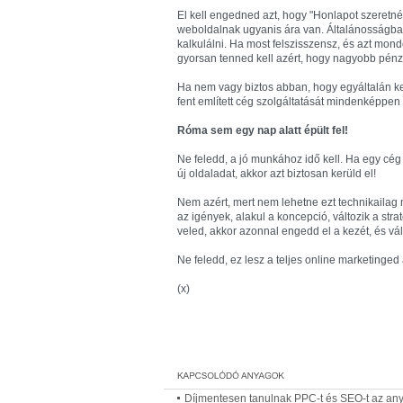
El kell engedned azt, hogy "Honlapot szeretné
weboldalnak ugyanis ára van. Általánosságb
kalkulálni. Ha most felszisszensz, és azt m
gyorsan tenned kell azért, hogy nagyobb pénzügy
Ha nem vagy biztos abban, hogy egyáltalán kell
fent említett cég szolgáltatását mindenképpe
Róma sem egy nap alatt épült fel!
Ne feledd, a jó munkához idő kell. Ha egy cég 
új oldaladat, akkor azt biztosan kerüld el!
Nem azért, mert nem lehetne ezt technikailag
az igények, alakul a koncepció, változik a stra
veled, akkor azonnal engedd el a kezét, és vá
Ne feledd, ez lesz a teljes online marketinged 
(x)
Díjmentesen tanulnak PPC-t és SEO-t az an