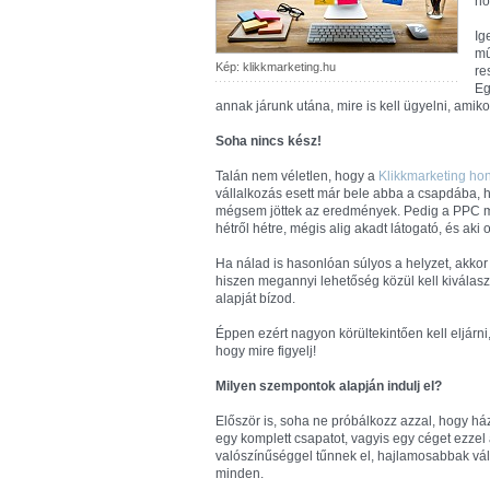
ho
Ig
mű
Kép: klikkmarketing.hu
re
Eg
annak járunk utána, mire is kell ügyelni, amikor
Soha nincs kész!
Talán nem véletlen, hogy a
Klikkmarketing hon
vállalkozás esett már bele abba a csapdába, 
mégsem jöttek az eredmények. Pedig a PPC mene
hétről hétre, mégis alig akadt látogató, és aki 
Ha nálad is hasonlóan súlyos a helyzet, akkor 
hiszen megannyi lehetőség közül kell kiválaszt
alapját bízod.
Éppen ezért nagyon körültekintően kell eljárn
hogy mire figyelj!
Milyen szempontok alapján indulj el?
Először is, soha ne próbálkozz azzal, hogy há
egy komplett csapatot, vagyis egy céget ezzel
valószínűséggel tűnnek el, hajlamosabbak vál
minden.