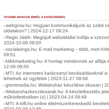
TOVÁBBI ANYAGOK EBBŐL A KATEGÓRIÁBÓL
webgrow.hu: Hogyan kommunikáljunk az üzleti c
oldalakon? | 2024-12-17 09:24
Regio Játék: Megújult weboldallal indítja a szez
2024-10-08 09:00
socialwings.hu: E-mail marketing – több, mint hírl
09:51
klikkmarketing.hu: A honlap mindennek az alfája 
12-06 09:55
MTI: Az internetes karácsonyi bevásárlásoknál is
lehetnek az ügyfelek | 2023-11-27 09:58
grentmedia.hu: Webáruház készítése okosan | 2
Webaruhazkeszitesarak.hu: A készletkezelés je
működtetésében (x) | 2023-04-24 09:49
MTI: A kifli.hu online élelmiszerkereskedő bevétele
2023-03-09 12:48