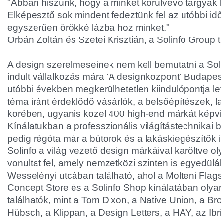
"Abban hiszünk, hogy a minket körülvevő tárgyak 
Elképesztő sok mindent fedeztünk fel az utóbbi id
egyszerűen örökké lázba hoz minket."
Orbán Zoltán és Szetei Krisztián, a Solinfo Group 
A design szerelmeseinek nem kell bemutatni a Solin
indult vállalkozás mára 'A designközpont' Budapes
utóbbi években megkerülhetetlen kiindulópontja le
téma iránt érdeklődő vásárlók, a belsőépítészek,
körében, ugyanis közel 400 high-end márkát képv
Kínálatukban a professzionális világítástechnikai
pedig régóta már a bútorok és a lakáskiegészítők 
Solinfo a világ vezető design márkáival karöltve o
vonultat fel, amely nemzetközi szinten is egyedülá
Wesselényi utcában található, ahol a Molteni Flags
Concept Store és a Solinfo Shop kínálatában ol
találhatók, mint a Tom Dixon, a Native Union, a B
Hübsch, a Klippan, a Design Letters, a HAY, az Ib