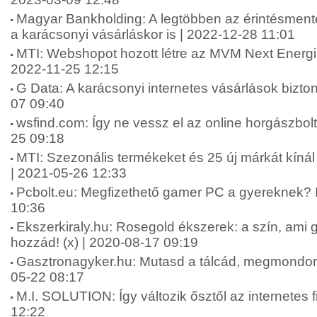
Magyar Bankholding: A legtöbben az érintésmentes
a karácsonyi vásárláskor is | 2022-12-28 11:01
MTI: Webshopot hozott létre az MVM Next Energia
2022-11-25 12:15
G Data: A karácsonyi internetes vásárlások bizt
07 09:40
wsfind.com: Így ne vessz el az online horgászbolt
25 09:18
MTI: Szezonális termékeket és 25 új márkát kí
| 2021-05-26 12:33
Pcbolt.eu: Megfizethető gamer PC a gyereknek? I
10:36
Ekszerkiraly.hu: Rosegold ékszerek: a szín, ami ga
hozzád! (x) | 2020-08-17 09:19
Gasztronagyker.hu: Mutasd a tálcád, megmondom, 
05-22 08:17
M.I. SOLUTION: Így változik ősztől az internetes 
12:22