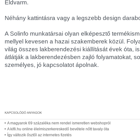
Eldvarm.
Néhány kattintásra vagy a legszebb design darabo
A Solinfo munkatársai olyan elképesztő termékism
mellyel kevesen a hazai szakemberek közül. Foly
világ összes lakberendezési kiállítását évek óta, i
átlátják a lakberendezésben zajló folyamatokat, so
személyes, jó kapcsolatot ápolnak.
A magyarok 69 százaléka nem rendel ismeretlen webshopról
A kifli.hu online élelmiszerkereskedő bevétele nőtt tavaly óta
Így változik ősztől az internetes fizetés