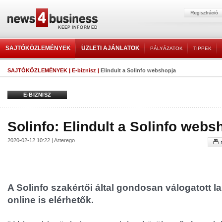
SAJTÓKÖZLEMÉNYEK
ÜZLETI AJÁNLATOK
PÁLYÁZATOK
TIPPEK
SAJTÓKÖZLEMÉNYEK
|
E-biznisz
|
Elindult a Solinfo webshopja
E-BIZNISZ
Solinfo: Elindult a Solinfo webs
2020-02-12 10:22 | Arterego
A Solinfo szakértői által gondosan válogatott 
online is elérhetők.