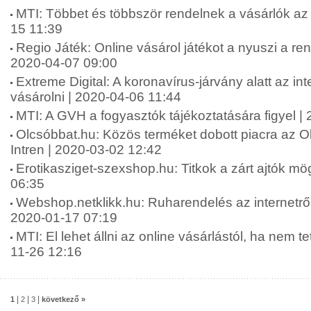
MTI: Többet és többször rendelnek a vásárlók az 
15 11:39
Regio Játék: Online vásárol játékot a nyuszi a r
2020-04-07 09:00
Extreme Digital: A koronavírus-járvány alatt az in
vásárolni | 2020-04-06 11:44
MTI: A GVH a fogyasztók tájékoztatására figyel |
Olcsóbbat.hu: Közös terméket dobott piacra az O
Intren | 2020-03-02 12:42
Erotikasziget-szexshop.hu: Titkok a zárt ajtók mög
06:35
Webshop.netklikk.hu: Ruharendelés az internetről: 
2020-01-17 07:19
MTI: El lehet állni az online vásárlástól, ha nem t
11-26 12:16
|
|
|
1
2
3
következő »