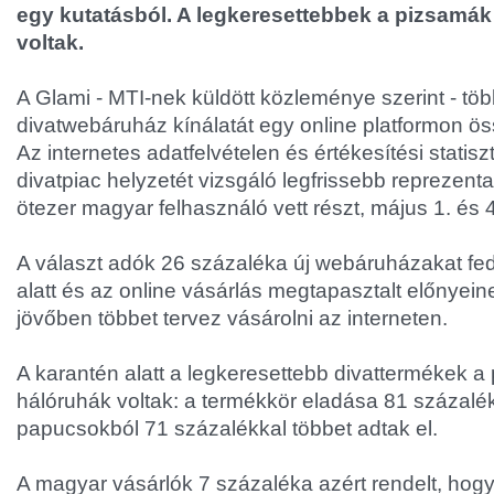
egy kutatásból. A legkeresettebbek a pizsamák
voltak.
A Glami - MTI-nek küldött közleménye szerint - töb
divatwebáruház kínálatát egy online platformon ös
Az internetes adatfelvételen és értékesítési statisz
divatpiac helyzetét vizsgáló legfrissebb reprezent
ötezer magyar felhasználó vett részt, május 1. és 4
A választ adók 26 százaléka új webáruházakat fede
alatt és az online vásárlás megtapasztalt előnyei
jövőben többet tervez vásárolni az interneten.
A karantén alatt a legkeresettebb divattermékek a
hálóruhák voltak: a termékkör eladása 81 százalék
papucsokból 71 százalékkal többet adtak el.
A magyar vásárlók 7 százaléka azért rendelt, hog