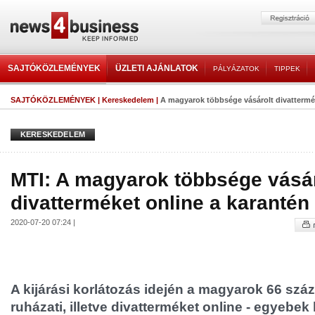
SAJTÓKÖZLEMÉNYEK
ÜZLETI AJÁNLATOK
PÁLYÁZATOK
TIPPEK
SAJTÓKÖZLEMÉNYEK
|
Kereskedelem
|
A magyarok többsége vásárolt divatterméke
KERESKEDELEM
MTI: A magyarok többsége vásár
divatterméket online a karantén 
2020-07-20 07:24 |
A kijárási korlátozás idején a magyarok 66 száz
ruházati, illetve divatterméket online - egyebek 