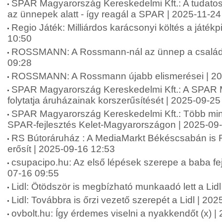
SPAR Magyarország Kereskedelmi Kft.: A tudatos
az ünnepek alatt - így reagál a SPAR | 2025-11-24
Regio Játék: Milliárdos karácsonyi költés a játék
10:50
ROSSMANN: A Rossmann-nál az ünnep a családró
09:28
ROSSMANN: A Rossmann újabb elismerései | 20
SPAR Magyarország Kereskedelmi Kft.: A SPAR
folytatja áruházainak korszerűsítését | 2025-09-25
SPAR Magyarország Kereskedelmi Kft.: Több mint 2
SPAR-fejlesztés Kelet-Magyarországon | 2025-09
RS Bútoráruház : A MediaMarkt Békéscsabán is 
erősít | 2025-09-16 12:53
csupacipo.hu: Az első lépések szerepe a baba fej
07-16 09:55
Lidl: Ötödször is megbízható munkaadó lett a Lid
Lidl: Továbbra is őrzi vezető szerepét a Lidl | 20
ovbolt.hu: Így érdemes viselni a nyakkendőt (x) 