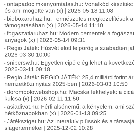
ontapadocimkenyomtatas.hu: Vonalkód készíté
és ami mögötte van (x) | 2026-05-18 11:08
bioboxaruhaz.hu: Természetes megközelítések a f
támogatásában (x) | 2026-05-14 11:10
fogaszatiaruhaz.hu: Modern cementek a fogásza
anyagok (x) | 2026-05-14 09:31
Regio Játék: Húsvét előtt felpörög a szabadtéri ját
2026-03-30 10:00
snipersw.hu: Egyetlen cipő elég lehet a következő
2026-03-11 09:18
Regio Játék: REGIO JÁTÉK: 25,4 milliárd forint á
nemzetközi nyitás 2025-ben | 2026-03-03 10:50
dorombolowebshop.hu: Macska fekhelyek: a cic
kulcsa (x) | 2026-02-11 11:50
asiadivat.hu: Férfi alsónemű: a kényelem, ami sz
hétköznapokban (x) | 2026-01-13 09:25
Játéksziget.hu: Az interaktív plüssök és a társas
slágertermékei | 2025-12-02 10:28