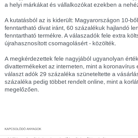
a helyi márkákat és vállalkozókat ezekben a nehé
A kutatásból az is kiderült: Magyarországon 10-bő
fenntartható divat iránt, 60 százalékuk hajlandó le
fenntartható termékre. A válaszadók fele extra költ
újrahasznosított csomagolásért - közölték.
A megkérdezettek fele nagyjából ugyanolyan érték
divattermékeket az interneten, mint a koronavírus 
választ adók 29 százaléka szüneteltette a vásárlá
százaléka pedig többet rendelt online, mint a korl
megelőzően.