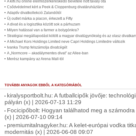
A kifli.hu online élelmiszerkereskedő bevétele nőtt tavaly óta
Csődvédelmet kért a Peek & Cloppenburg divatáruházlánc
Adaptív divatkollekció Zalandótól
Új outlet márka a piacon, érkezett a Fifty
A divat és a logisztika között sok a párhuzam
Milyen hatással van a farmer a bolygónkra?
Stratégiai megállapodást kötött a magyar divatügynökség és az olasz divatka
A Michael Kors Holdings Limited neve Capri Holdings Limitedre változik
Ivanka Trump felszámolja divatcégét
A „Normcore – akadálymentes divat” az Allee-ban
Merész kampány az Arena Mall-tól
TOVÁBBI ANYAGOK EBBŐL A KATEGÓRIÁBÓL
kiralysportbolt.hu: A futballcipők jövője: technológ
pályán (x) | 2026-07-13 11:29
Focicipőbolt: Hogyan találhatod meg a számodra 
(x) | 2026-07-10 09:14
premiumitalnagyker.hu: A kelet-európai vodka tit
modernitás (x) | 2026-06-08 09:07