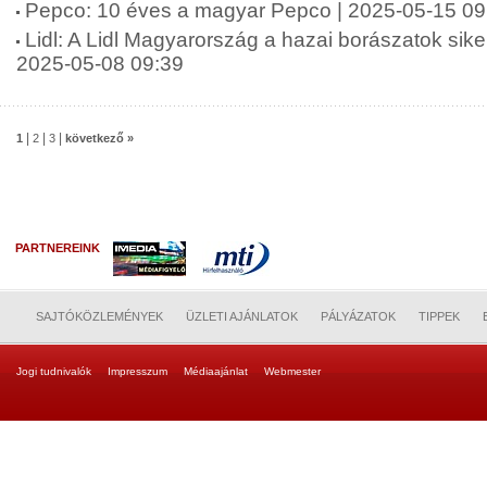
Pepco: 10 éves a magyar Pepco | 2025-05-15 09
Lidl: A Lidl Magyarország a hazai borászatok siker
2025-05-08 09:39
|
|
|
1
2
3
következő »
PARTNEREINK
SAJTÓKÖZLEMÉNYEK
ÜZLETI AJÁNLATOK
PÁLYÁZATOK
TIPPEK
Jogi tudnivalók
Impresszum
Médiaajánlat
Webmester