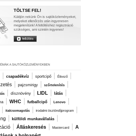
TÖLTSE FEL!
Küldjön nekünk Ön is sajtóközleményeket,
melyeket ellenőrzés után ingyenesen
megjelenítünk! A feltöltéshez regisztráció
szükséges, ami szintén ingyenes!
|
|
|
|
csapadékvíz
sportcipő
Étkező
|
|
|
ezetés
pajzsmirigy
szőrtelenítés
|
|
|
|
LIDL
dísznövény
látás
tás
|
|
|
|
WHC
ma
futballcipő
Lenovo
|
|
|
italcsomagolás
irodalmi ösztöndíjprogram
|
|
ng
külföldi munkavállalás
|
|
|
záció
Álláskeresés
A
Mastercard
dások a holnapért