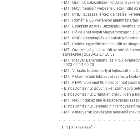
MTI: Gránit Alapkezelőként folytatja tevéken
MTI: NAV: megújult webes felülettel indul a
MTI: MNB: tavasszal érkezik a fizetési kérel
MTI: Románia GDP-arányos államháztartási h
MTI: Csökkent az ANY Biztonsági Nyomda Ny
MTI: Fióktelepet nyitott Magyarországon a C
MTI: MNB: visszakapják a bankok a Sberbank-
MTI: Cofidis: egymillió forinttal nőtt az átla
MTI: Oroszország is felkerült az adózási sz
jegyzékébe | 2023-02-17 10:59
MTI: Magyar Bankholding: az MNB jóváhagyta
| 2023-02-14 09:20
MTI: Virtuális fizetési kártyát fejlesztett ki 
MTI: A Gránit Bank többséget szerez a Diófa
MTI: A NAV több mint 80 millió forintot zárol
BiztosDöntés.hu: Bővült a két számjegyű bet
BiztosDöntés.hu: Drámaian drágul idén a ba
MTI: NAV: indul az idei e-szjabevallási szez
BiztosDöntés.hu: Jelenleg nincs fogyasztóba
MTI: A magyarok kockázatos befektetésnek tar
|
|
|
1
2
3
következő »