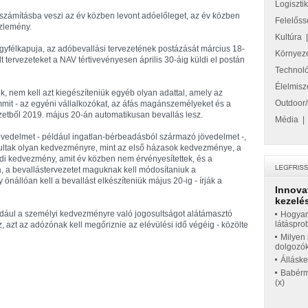
Logiszti
, számításba veszi az év közben levont adóelőleget, az év közben
Felelőss
özlemény.
Kultúra
 ügyfélkapuja, az adóbevallási tervezetének postázását március 18-
Környez
lt tervezeteket a NAV tértivevényesen április 30-áig küldi el postán
Technol
Élelmisz
k, nem kell azt kiegészíteniük egyéb olyan adattal, amely az
Outdoor/
emmit - az egyéni vállalkozókat, az áfás magánszemélyeket és a
zetből 2019. május 20-án automatikusan bevallás lesz.
Média
jövedelmet - például ingatlan-bérbeadásból származó jövedelmet -,
ultak olyan kedvezményre, mint az első házasok kedvezménye, a
di kedvezmény, amit év közben nem érvényesítettek, és a
 a bevallástervezetet maguknak kell módosítaniuk a
önállóan kell a bevallást elkészíteniük május 20-ig - írják a
Innova
kezelés
ldául a személyi kedvezményre való jogosultságot alátámasztó
Hogyan
látáspro
, azt az adózónak kell megőriznie az elévülési idő végéig - közölte
Milyen 
dolgozó
Állásk
Babérme
(x)