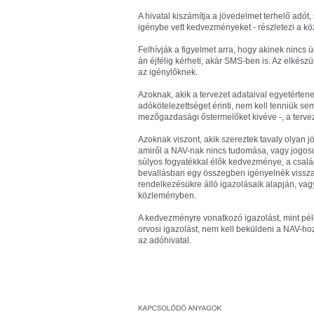
A hivatal kiszámítja a jövedelmet terhelő adót
igénybe vett kedvezményeket - részletezi a k
Felhívják a figyelmet arra, hogy akinek nincs
án éjfélig kérheti, akár SMS-ben is. Az elkészü
az igénylőknek.
Azoknak, akik a tervezet adataival egyetértene
adókötelezettséget érinti, nem kell tenniük s
mezőgazdasági őstermelőket kivéve -, a terve
Azoknak viszont, akik szereztek tavaly olyan 
amiről a NAV-nak nincs tudomása, vagy jogos
súlyos fogyatékkal élők kedvezménye, a csalá
bevallásban egy összegben igényelnék vissza,
rendelkezésükre álló igazolásaik alapján, vagy 
közleményben.
A kedvezményre vonatkozó igazolást, mint pé
orvosi igazolást, nem kell beküldeni a NAV-hoz
az adóhivatal.