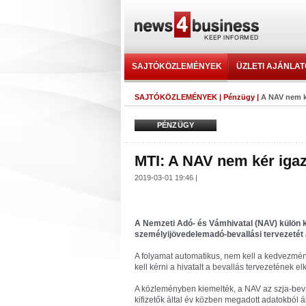
SAJTÓKÖZLEMÉNYEK
ÜZLETI AJÁNLA
SAJTÓKÖZLEMÉNYEK
|
Pénzügy
|
A NAV nem ké
PÉNZÜGY
MTI: A NAV nem kér igazo
2019-03-01 19:46 |
A Nemzeti Adó- és Vámhivatal (NAV) külön ké
személyijövedelemadó-bevallási tervezetét 
A folyamat automatikus, nem kell a kedvezmén
kell kérni a hivatalt a bevallás tervezetének e
A közleményben kiemelték, a NAV az szja-beval
kifizetők által év közben megadott adatokból ál