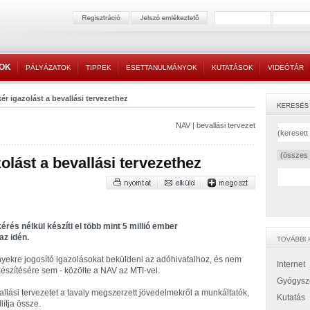
TOK
PÁLYÁZATOK
TIPPEK
ESETTANULMÁNYOK
KUTATÁSOK
VIDEÓTÁR
r igazolást a bevallási tervezethez
NAV
|
bevallási tervezet
lást a bevallási tervezethez
rés nélkül készíti el több mint 5 millió ember
az idén.
yekre jogosító igazolásokat beküldeni az adóhivatalhoz, és nem
Internet
lkészítésére sem - közölte a NAV az MTI-vel.
Gyógysz
lási tervezetet a tavaly megszerzett jövedelmekről a munkáltatók,
Kutatás
lítja össze.