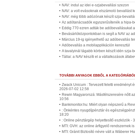
NAV: indul az idei e-szjabevallási szezon
NAV: a volt evásoknak elszámoló bevallást ke
NAV: még több adózónak készít szja-bevallá
Az adótanácsadók egyszerűsítenék a hipa-be
Eddig 770 ezren adták be adóbevallásukat 
Bevásárlóközpontokban is segít a NAV az ad
Március 19-ig igényelhető az adóbevallás t
Adóbevallás a mobilapplikáción keresztül
A tavalyinál tágabb körben készít idén szja-b
Tállai: a NAV készíti el a vállalkozások áfabev
TOVÁBBI ANYAGOK EBBŐL A KATEGÓRIÁBÓ
Zwack Unicum : Tervezett feletti eredményt é
2026-07-02 12:58
Rewin Magyarorszá: Másfélszeresére nőtt az
10:56
Bankmonitor.hu: Miért olyan népszerű a Revo
: Önkéntes nyugdíjpénztár és egészségpénz
18:20
: Online pénztárgép helyettesítő eszközök -
MTI: GVH: az online árfigyelő rendszernek is
MTI: Gránit Biztosító névre vált a Wáberer H