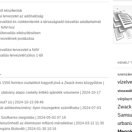
ll készíteniük
si tervezetet az adóhatóság
vallást és csökkentenék a társaságiadó-bevallás adattartalmát
a NAV-hoz
óbevallás elkészítésében
ervezetének postázása
evallási tervezetet a NAV
allás-tervezetét július 1-től
L
szerszám
vízelv
s 1550 forintos osztalékot hagyott jóvá a Zwack éves közgyűlése |
visszavál
 utalvány alapú csekély értékű ajándék volumene | 2024-10-17
vérplaz
lut? (x) | 2024-10-15 09:46
Zwack
tár adókedvezmény: ilyen összegekre számíthatsz | 2024-07-03
Samsu
 3 Szoftveres megoldás | 2024-05-02 07:16
urbani
 köszönhető az élelmiszer-infláció mérséklése | 2024-03-11 11:30
ungária Biztosító | 2024-01-30 10:16
Megol