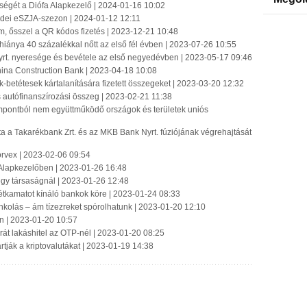
ységét a Diófa Alapkezelő | 2024-01-16 10:02
z idei eSZJA-szezon | 2024-01-12 12:11
em, ősszel a QR kódos fizetés | 2023-12-21 10:48
iánya 40 százalékkal nőtt az első fél évben | 2023-07-26 10:55
rt. nyeresége és bevétele az első negyedévben | 2023-05-17 09:46
hina Construction Bank | 2023-04-18 10:08
betétesek kártalanítására fizetett összegeket | 2023-03-20 12:32
gos autófinanszírozási összeg | 2023-02-21 11:38
empontból nem együttműködő országok és területek uniós
 a Takarékbank Zrt. és az MKB Bank Nyrt. fúziójának végrehajtását
a Corvex | 2023-02-06 09:54
 Alapkezelőben | 2023-01-26 16:48
t egy társaságnál | 2023-01-26 12:48
étkamatot kínáló bankok köre | 2023-01-24 08:33
nkolás – ám tízezreket spórolhatunk | 2023-01-20 12:10
on | 2023-01-20 10:57
rát lakáshitel az OTP-nél | 2023-01-20 08:25
tják a kriptovalutákat | 2023-01-19 14:38