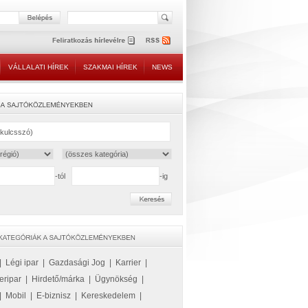
VÁLLALATI HÍREK
SZAKMAI HÍREK
NEWS
-tól
-ig
|
Légi ipar
|
Gazdasági Jog
|
Karrier
|
eripar
|
Hirdető/márka
|
Ügynökség
|
|
Mobil
|
E-biznisz
|
Kereskedelem
|