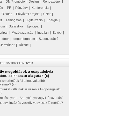
ka
|
DM/Promóció
|
Design
|
Rendezvény
|
ég
|
PR
|
Pénzügy
|
Konferencia
|
|
Oktatás
|
Pályázati projekt
|
Üzlet
|
et
|
Támogatás
|
Digitalizáció
|
Energia
|
ógia
|
Statisztika
|
Építőipar
|
eripar
|
Mezőgazdaság
|
Ingatlan
|
Egyéb
|
indoor
|
Idegenforgalom
|
Szponzoráció
|
|
Járműipar
|
Tőzsde
|
tív megoldások a csapadékvíz
ére: szikkasztó alagutak (x)
 ismerhetőek fel a leggyakoribb
blémák? (x)
munkát vállalnak szívesen a fülöp-szigeteki
k?
eresés nyáron: Aranybánya vagy időpazarlás?
ggy: inváziós veszély vagy csak félreértés?