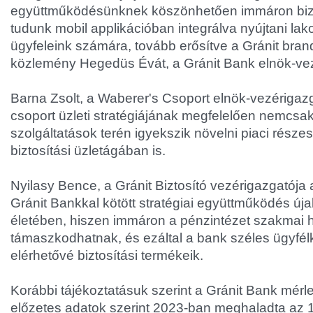
együttműködésünknek köszönhetően immáron bizto
tudunk mobil applikációban integrálva nyújtani lako
ügyfeleink számára, tovább erősítve a Gránit brande
közlemény Hegedüs Évát, a Gránit Bank elnök-vez
Barna Zsolt, a Waberer's Csoport elnök-vezérigazga
csoport üzleti stratégiájának megfelelően nemcsak 
szolgáltatások terén igyekszik növelni piaci rész
biztosítási üzletágában is.
Nyilasy Bence, a Gránit Biztosító vezérigazgatója
Gránit Bankkal kötött stratégiai együttműködés újab
életében, hiszen immáron a pénzintézet szakmai há
támaszkodhatnak, és ezáltal a bank széles ügyfé
elérhetővé biztosítási termékeik.
Korábbi tájékoztatásuk szerint a Gránit Bank mér
előzetes adatok szerint 2023-ban meghaladta az 127