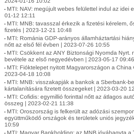
2024-01-16 10:02
MTI: NAV: megújult webes felülettel indul az idei
01-12 12:11
MTI: MNB: tavasszal érkezik a fizetési kérelem, 
fizetés | 2023-12-21 10:48
MTI: Románia GDP-arányos államháztartási hián
nőtt az első fél évben | 2023-07-26 10:55
MTI: Csökkent az ANY Biztonsági Nyomda Nyrt. 
bevétele az első negyedévben | 2023-05-17 09:4
MTI: Fióktelepet nyitott Magyarországon a China 
2023-04-18 10:08
MTI: MNB: visszakapják a bankok a Sberbank-be
kártalanítására fizetett összegeket | 2023-03-20 1
MTI: Cofidis: egymillió forinttal nőtt az átlagos au
összeg | 2023-02-21 11:38
MTI: Oroszország is felkerült az adózási szempo
együttműködő országok és területek uniós jegyzé
10:59
MTI: Magyar Bankholding: az MNB jóváhagyta a 