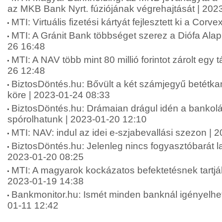
az MKB Bank Nyrt. fúziójának végrehajtását | 202
MTI: Virtuális fizetési kártyát fejlesztett ki a Cor
MTI: A Gránit Bank többséget szerez a Diófa Ala
26 16:48
MTI: A NAV több mint 80 millió forintot zárolt egy 
26 12:48
BiztosDöntés.hu: Bővült a két számjegyű betétka
köre | 2023-01-24 08:33
BiztosDöntés.hu: Drámaian drágul idén a bankolá
spórolhatunk | 2023-01-20 12:10
MTI: NAV: indul az idei e-szjabevallási szezon | 
BiztosDöntés.hu: Jelenleg nincs fogyasztóbarát l
2023-01-20 08:25
MTI: A magyarok kockázatos befektetésnek tartják 
2023-01-19 14:38
Bankmonitor.hu: Ismét minden banknál igényelhe
01-11 12:42