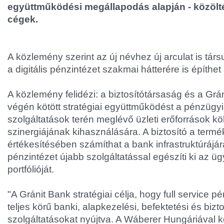
együttműködési megállapodás alapján - közölté
cégek.
A közlemény szerint az új névhez új arculat is társ
a digitális pénzintézet szakmai hátterére is építhet
A közlemény felidézi: a biztosítótársaság és a Gr
végén kötött stratégiai együttműködést a pénzügyi 
szolgáltatások terén meglévő üzleti erőforrások k
szinergiájának kihasználására. A biztosító a termé
értékesítésében számíthat a bank infrastruktúrájá
pénzintézet újabb szolgáltatással egészíti ki az üg
portfólióját.
"A Gránit Bank stratégiai célja, hogy full service pé
teljes körű banki, alapkezelési, befektetési és bizto
szolgáltatásokat nyújtva. A Wáberer Hungáriával köt