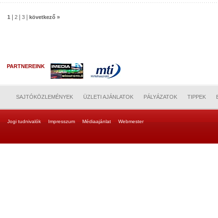
|
|
|
1
2
3
következő »
PARTNEREINK
SAJTÓKÖZLEMÉNYEK
ÜZLETI AJÁNLATOK
PÁLYÁZATOK
TIPPEK
Jogi tudnivalók
Impresszum
Médiaajánlat
Webmester