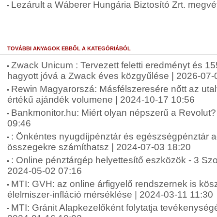
Lezárult a Wáberer Hungária Biztosító Zrt. megvé
TOVÁBBI ANYAGOK EBBŐL A KATEGÓRIÁBÓL
Zwack Unicum : Tervezett feletti eredményt és 155
hagyott jóvá a Zwack éves közgyűlése | 2026-07-
Rewin Magyarorszá: Másfélszeresére nőtt az uta
értékű ajándék volumene | 2024-10-17 10:56
Bankmonitor.hu: Miért olyan népszerű a Revolut? 
09:46
: Önkéntes nyugdíjpénztár és egészségpénztár 
összegekre számíthatsz | 2024-07-03 18:20
: Online pénztárgép helyettesítő eszközök - 3 Sz
2024-05-02 07:16
MTI: GVH: az online árfigyelő rendszernek is kö
élelmiszer-infláció mérséklése | 2024-03-11 11:30
MTI: Gránit Alapkezelőként folytatja tevékenységé