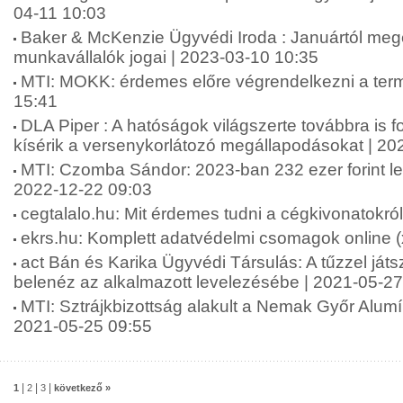
04-11 10:03
Baker & McKenzie Ügyvédi Iroda : Januártól meg
munkavállalók jogai | 2023-03-10 10:35
MTI: MOKK: érdemes előre végrendelkezni a term
15:41
DLA Piper : A hatóságok világszerte továbbra is f
kísérik a versenykorlátozó megállapodásokat | 20
MTI: Czomba Sándor: 2023-ban 232 ezer forint le
2022-12-22 09:03
cegtalalo.hu: Mit érdemes tudni a cégkivonatokró
ekrs.hu: Komplett adatvédelmi csomagok online (
act Bán és Karika Ügyvédi Társulás: A tűzzel játs
belenéz az alkalmazott levelezésébe | 2021-05-27
MTI: Sztrájkbizottság alakult a Nemak Győr Alumí
2021-05-25 09:55
|
|
|
1
2
3
következő »