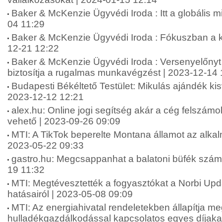
Baker & McKenzie Ügyvédi Iroda : Itt a globális
04 11:29
Baker & McKenzie Ügyvédi Iroda : Fókuszban a k
12-21 12:22
Baker & McKenzie Ügyvédi Iroda : Versenyelőnyt 
biztosítja a rugalmas munkavégzést | 2023-12-14 
Budapesti Békéltető Testület: Mikulás ajándék kis
2023-12-12 12:21
alex.hu: Online jogi segítség akár a cég felszámo
vehető | 2023-09-26 09:09
MTI: A TikTok beperelte Montana államot az alkalm
2023-05-22 09:33
gastro.hu: Megcsappanhat a balatoni büfék száma 
19 11:32
MTI: Megtévesztették a fogyasztókat a Norbi Up
hatásairól | 2023-05-08 09:09
MTI: Az energiahivatal rendeletekben állapítja me
hulladékgazdálkodással kapcsolatos egyes díjakat