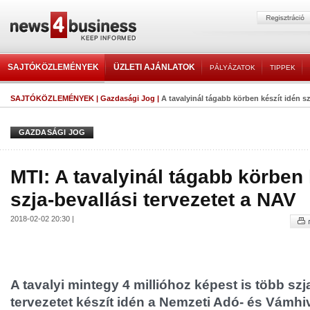
SAJTÓKÖZLEMÉNYEK
ÜZLETI AJÁNLATOK
PÁLYÁZATOK
TIPPEK
SAJTÓKÖZLEMÉNYEK
|
Gazdasági Jog
|
A tavalyinál tágabb körben készít idén szj
GAZDASÁGI JOG
MTI: A tavalyinál tágabb körben 
szja-bevallási tervezetet a NAV
2018-02-02 20:30 |
A tavalyi mintegy 4 millióhoz képest is több szj
tervezetet készít idén a Nemzeti Adó- és Vámhiv