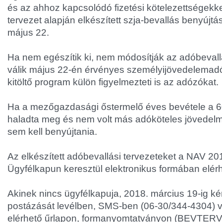
és az ahhoz kapcsolódó fizetési kötelezettségekke
tervezet alapján elkészített szja-bevallás benyújtá
május 22.
Ha nem egészítik ki, nem módosítják az adóbevall
válik május 22-én érvényes személyijövedelemadó
kitöltő program külön figyelmezteti is az adózókat.
Ha a mezőgazdasági őstermelő éves bevétele a 60
haladta meg és nem volt más adóköteles jövedelm
sem kell benyújtania.
Az elkészített adóbevallási tervezeteket a NAV 201
Ügyfélkapun keresztül elektronikus formában elérh
Akinek nincs ügyfélkapuja, 2018. március 19-ig kér
postázását levélben, SMS-ben (06-30/344-4304) 
elérhető űrlapon, formanyomtatványon (BEVTERV