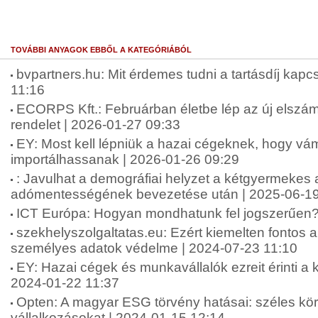
TOVÁBBI ANYAGOK EBBŐL A KATEGÓRIÁBÓL
bvpartners.hu: Mit érdemes tudni a tartásdíj kap
11:16
ECORPS Kft.: Februárban életbe lép az új elszám
rendelet | 2026-01-27 09:33
EY: Most kell lépniük a hazai cégeknek, hogy v
importálhassanak | 2026-01-26 09:29
: Javulhat a demográfiai helyzet a kétgyermekes
adómentességének bevezetése után | 2025-06-19
ICT Európa: Hogyan mondhatunk fel jogszerűen?
szekhelyszolgaltatas.eu: Ezért kiemelten fontos 
személyes adatok védelme | 2024-07-23 11:10
EY: Hazai cégek és munkavállalók ezreit érinti a k
2024-01-22 11:37
Opten: A magyar ESG törvény hatásai: széles körb
vállalkozásokat | 2024-01-15 12:14