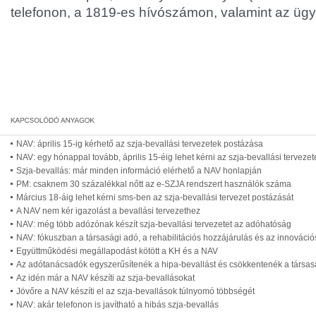
telefonon, a 1819-es hívószámon, valamint az ügy
NAV: április 15-ig kérhető az szja-bevallási tervezetek postázása
NAV: egy hónappal tovább, április 15-éig lehet kérni az szja-bevallási terveze
Szja-bevallás: már minden információ elérhető a NAV honlapján
PM: csaknem 30 százalékkal nőtt az e-SZJA rendszert használók száma
Március 18-áig lehet kérni sms-ben az szja-bevallási tervezet postázását
A NAV nem kér igazolást a bevallási tervezethez
NAV: még több adózónak készít szja-bevallási tervezetet az adóhatóság
NAV: fókuszban a társasági adó, a rehabilitációs hozzájárulás és az innováció
Együttműködési megállapodást kötött a KH és a NAV
Az adótanácsadók egyszerűsítenék a hipa-bevallást és csökkentenék a társas
Az idén már a NAV készíti az szja-bevallásokat
Jövőre a NAV készíti el az szja-bevallások túlnyomó többségét
NAV: akár telefonon is javítható a hibás szja-bevallás