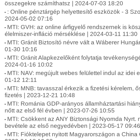
összegekre számíthatsz | 2024-07-03 18:20
: Online pénztárgép helyettesítő eszközök - 3 Sz
2024-05-02 07:16
MTI: GVH: az online árfigyelő rendszernek is kö
élelmiszer-infláció mérséklése | 2024-03-11 11:30
MTI: Gránit Biztosító névre vált a Wáberer Hungári
01-30 10:16
MTI: Gránit Alapkezelőként folytatja tevékenységé
2024-01-16 10:02
MTI: NAV: megújult webes felülettel indul az idei
01-12 12:11
MTI: MNB: tavasszal érkezik a fizetési kérelem, 
fizetés | 2023-12-21 10:48
MTI: Románia GDP-arányos államháztartási hián
nőtt az első fél évben | 2023-07-26 10:55
MTI: Csökkent az ANY Biztonsági Nyomda Nyrt. 
bevétele az első negyedévben | 2023-05-17 09:4
MTI: Fióktelepet nyitott Magyarországon a China 