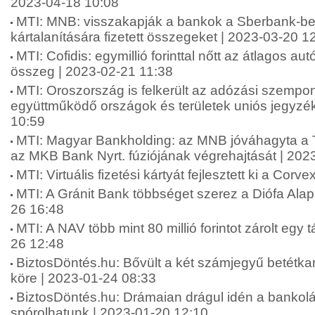
2023-04-18 10:08
MTI: MNB: visszakapják a bankok a Sberbank-be
kártalanítására fizetett összegeket | 2023-03-20 1
MTI: Cofidis: egymillió forinttal nőtt az átlagos au
összeg | 2023-02-21 11:38
MTI: Oroszország is felkerült az adózási szempo
együttműködő országok és területek uniós jegyzé
10:59
MTI: Magyar Bankholding: az MNB jóváhagyta a 
az MKB Bank Nyrt. fúziójának végrehajtását | 202
MTI: Virtuális fizetési kártyát fejlesztett ki a Cor
MTI: A Gránit Bank többséget szerez a Diófa Ala
26 16:48
MTI: A NAV több mint 80 millió forintot zárolt egy 
26 12:48
BiztosDöntés.hu: Bővült a két számjegyű betétka
köre | 2023-01-24 08:33
BiztosDöntés.hu: Drámaian drágul idén a bankolá
spórolhatunk | 2023-01-20 12:10