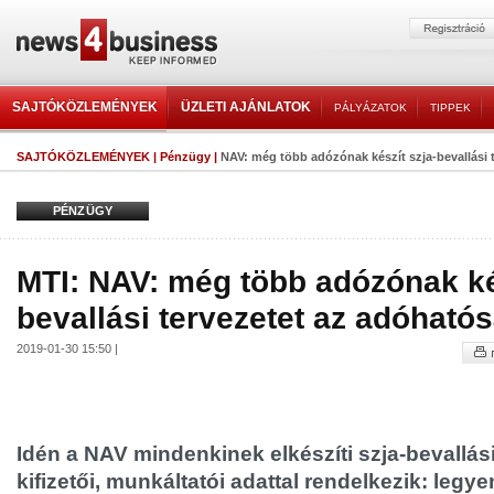
SAJTÓKÖZLEMÉNYEK
ÜZLETI AJÁNLATOK
PÁLYÁZATOK
TIPPEK
SAJTÓKÖZLEMÉNYEK
|
Pénzügy
|
NAV: még több adózónak készít szja-bevallási t
PÉNZÜGY
MTI: NAV: még több adózónak ké
bevallási tervezetet az adóható
2019-01-30 15:50 |
Idén a NAV mindenkinek elkészíti szja-bevallási 
kifizetői, munkáltatói adattal rendelkezik: legy