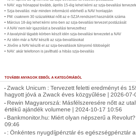
NAV: egy hónappal tovább, április 15-éig lehet kérni az szja-bevallási terveze
Szja-bevallás: már minden információ elérhető a NAV honlapján
PM: csaknem 30 százalékkal nőtt az e-SZJA rendszert használók száma
Március 18-áig lehet kérni sms-ben az szja-bevallási tervezet postázását
A NAV nem kér igazolást a bevallási tervezethez
A tavalyinál tágabb körben készít idén szja-bevallási tervezetet a NAV
Az idén már a NAV készíti az szja-bevallásokat
Jövőre a NAV készíti el az szja-bevallások túlnyomó többségét
NAV: akár telefonon is javítható a hibás szja-bevallás
TOVÁBBI ANYAGOK EBBŐL A KATEGÓRIÁBÓL
Zwack Unicum : Tervezett feletti eredményt és 155
hagyott jóvá a Zwack éves közgyűlése | 2026-07-
Rewin Magyarorszá: Másfélszeresére nőtt az uta
értékű ajándék volumene | 2024-10-17 10:56
Bankmonitor.hu: Miért olyan népszerű a Revolut? 
09:46
: Önkéntes nyugdíjpénztár és egészségpénztár 