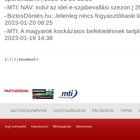
MTI: NAV: indul az idei e-szjabevallási szezon | 
BiztosDöntés.hu: Jelenleg nincs fogyasztóbarát l
2023-01-20 08:25
MTI: A magyarok kockázatos befektetésnek tartják 
2023-01-19 14:38
|
|
|
1
2
3
következő »
PARTNEREINK
SAJTÓKÖZLEMÉNYEK
ÜZLETI AJÁNLATOK
PÁLYÁZATOK
TIPPEK
Jogi tudnivalók
Impresszum
Médiaajánlat
Webmester