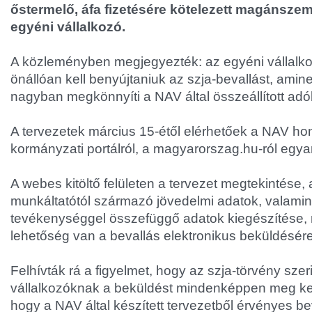
őstermelő, áfa fizetésére kötelezett magánsze
egyéni vállalkozó.
A közleményben megjegyezték: az egyéni vállalko
önállóan kell benyújtaniuk az szja-bevallást, amin
nagyban megkönnyíti a NAV által összeállított adób
A tervezetek március 15-étől elérhetőek a NAV honla
kormányzati portálról, a magyarorszag.hu-ról egya
A webes kitöltő felületen a tervezet megtekintése, a
munkáltatótól származó jövedelmi adatok, valamint
tevékenységgel összefüggő adatok kiegészítése,
lehetőség van a bevallás elektronikus beküldésére
Felhívták rá a figyelmet, hogy az szja-törvény sze
vállalkozóknak a beküldést mindenképpen meg kel
hogy a NAV által készített tervezetből érvényes be