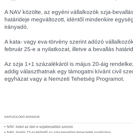
A NAV közölte, az egyéni vállalkozók szja-bevallá
határideje megváltozott, idéntől mindenkire egys
irányadó.
A kata- vagy eva-törvény szerint adózó vállalkozó
február 25-e a nyilatkozat, illetve a bevallás határid
Az szja 1+1 százalékáról is május 20-áig rendelke
addig választhatnak egy támogatni kívánt civil sze
egyházat vagy a Nemzeti Tehetség Programot.
NAV: indul az idei e-szjabevallási szezon
NAV: április 15-ig kérhető az szja-bevallási tervezetek postázása