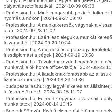
Magyar Elektrotechnikai Egyesület (MEE): A „Mi 
pályaválasztó fesztivál | 2024-10-09 09:33
Profession.hu: Minél magasabb pozíciót töltenek
nyomás a nőkön | 2024-09-27 09:40
Profession.hu: A munkakeresők vágynak a vissza
után | 2024-09-23 11:02
Profession.hu: Ezért lesz elegük a munkát keresők
folyamatból | 2024-09-23 10:34
Profession.hu: A mérnöki és a pénzügyi területekr
frissdiplomást a cégek | 2024-09-19 10:58
Profession.hu: Távolodni kezdett egymástól a cé
munkavállalók home office-víziója | 2024-08-23 11
Profession.hu: A fiataloknak fontosabb az állásuk
fizetésük mértéke | 2024-08-23 10:36
budapestallas.hu: Így legyél sikeres az állásinterj
álláskeresőknek! | 2024-08-15 11:07
Profession.hu: Félreértik egymás elvárásait a pá
munkáltatók | 2024-08-14 10:46
Borsodi Sörgyár: Kiváló elismerést érő munkahely