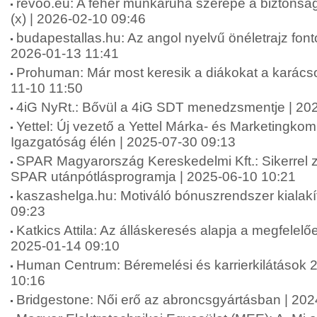
revoo.eu: A fehér munkaruha szerepe a biztonsá
(x) | 2026-02-10 09:46
budapestallas.hu: Az angol nyelvű önéletrajz fo
2026-01-13 11:41
Prohuman: Már most keresik a diákokat a karács
11-10 11:50
4iG NyRt.: Bővül a 4iG SDT menedzsmentje | 20
Yettel: Új vezető a Yettel Márka- és Marketingko
Igazgatóság élén | 2025-07-30 09:13
SPAR Magyarország Kereskedelmi Kft.: Sikerrel zár
SPAR utánpótlásprogramja | 2025-06-10 10:21
kaszashelga.hu: Motiváló bónuszrendszer kialakí
09:23
Katkics Attila: Az álláskeresés alapja a megfelelőe
2025-01-14 09:10
Human Centrum: Béremelési és karrierkilátások 
10:16
Bridgestone: Női erő az abroncsgyártásban | 20