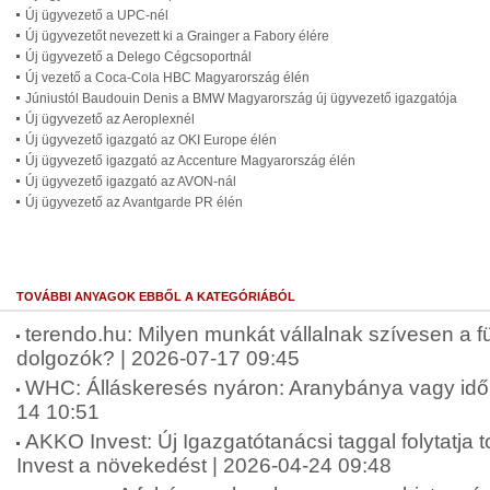
Új ügyvezető a UPC-nél
Új ügyvezetőt nevezett ki a Grainger a Fabory élére
Új ügyvezető a Delego Cégcsoportnál
Új vezető a Coca-Cola HBC Magyarország élén
Júniustól Baudouin Denis a BMW Magyarország új ügyvezető igazgatója
Új ügyvezető az Aeroplexnél
Új ügyvezető igazgató az OKI Europe élén
Új ügyvezető igazgató az Accenture Magyarország élén
Új ügyvezető igazgató az AVON-nál
Új ügyvezető az Avantgarde PR élén
TOVÁBBI ANYAGOK EBBŐL A KATEGÓRIÁBÓL
terendo.hu: Milyen munkát vállalnak szívesen a fü
dolgozók? | 2026-07-17 09:45
WHC: Álláskeresés nyáron: Aranybánya vagy idő
14 10:51
AKKO Invest: Új Igazgatótanácsi taggal folytatj
Invest a növekedést | 2026-04-24 09:48