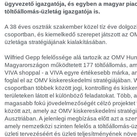
ügyvezető igazgatója, és egyben a magyar piac
töltőállomás-üzletág igazgatója is.
A 38 éves osztrák szakember közel tíz éve dolgo
csoportban, és kiemelkedő szerepet játszott az O
üzletága stratégiájának kialakításában.
Wilfried Gepp felelőssége alá tartozik az OMV Hung
Magyarországon működtetett 177 töltőállomás, am
VIVA shoppal - a VIVA egyre értékesebb márka, am
foglal el az OMV kiskereskedelmi stratégiájában.
csoportban többek között jogi, kontrolling és kisk
területeken látott el különböző feladatokat. Töb
magasabb fokú jövedelmezőségét célzó projektet 
között azt, amely az OMV kiskereskedelmi stratégiá
Ausztriában. A jelenlegi megbízása előtt azt a szer
amely nemzetközi szinten felelős a töltőállomás-ü
üzleti tervezéséért és üzleti teljesítményének növe