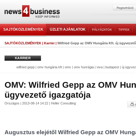
SAJTÓKÖZLEMÉNYEK
ÜZLETI AJÁNLATOK
PÁLYÁZATOK
TIPPEK
SAJTÓKÖZLEMÉNYEK
|
Karrier
|
Wilfried Gepp az OMV Hungária Kft. új ügyvezető
KARRIER
wilfried gepp
|
omv hungária kft
|
omv
|
omv hunrágia
|
viva
|
budapest
|
új ügyvez
OMV: Wilfried Gepp az OMV Hung
ügyvezető igazgatója
Országos | 2013-08-14 14:22 | Heller Consulting
Augusztus elejétől Wilfried Gepp az OMV Hungár