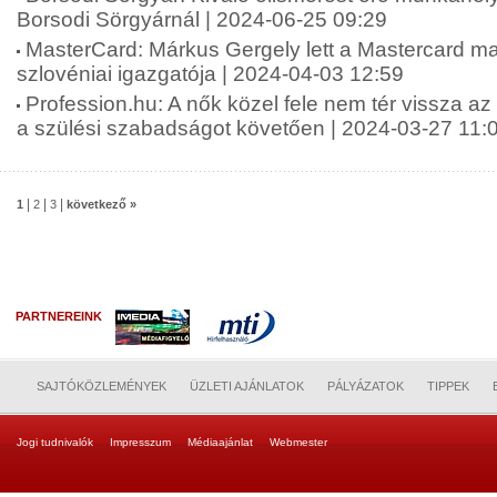
Borsodi Sörgyárnál | 2024-06-25 09:29
MasterCard: Márkus Gergely lett a Mastercard m
szlovéniai igazgatója | 2024-04-03 12:59
Profession.hu: A nők közel fele nem tér vissza a
a szülési szabadságot követően | 2024-03-27 11:
|
|
|
1
2
3
következő »
PARTNEREINK
SAJTÓKÖZLEMÉNYEK
ÜZLETI AJÁNLATOK
PÁLYÁZATOK
TIPPEK
Jogi tudnivalók
Impresszum
Médiaajánlat
Webmester