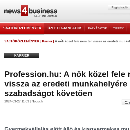
SAJTÓKÖZLEMÉNYEK
ÜZLETI AJÁNLATOK
PÁLYÁZATOK
TIPPEK
SAJTÓKÖZLEMÉNYEK
|
Karrier
|
A nők közel fele nem tér vissza az eredeti munkahe
KARRIER
Profession.hu: A nők közel fele 
vissza az eredeti munkahelyére 
szabadságot követően
2024-03-27 11:03 | Noguchi
Gyermekvállalás előtt álló és kisgyermekes mu