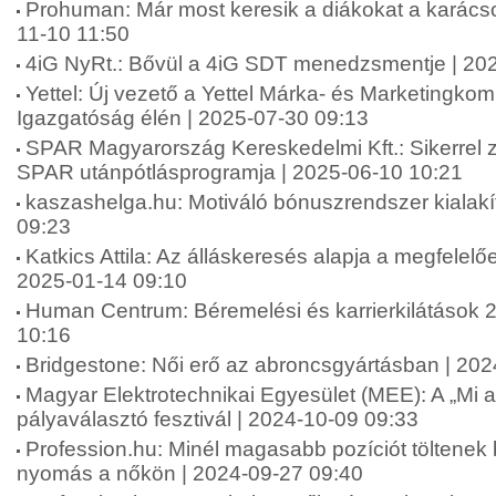
Prohuman: Már most keresik a diákokat a karács
11-10 11:50
4iG NyRt.: Bővül a 4iG SDT menedzsmentje | 20
Yettel: Új vezető a Yettel Márka- és Marketingko
Igazgatóság élén | 2025-07-30 09:13
SPAR Magyarország Kereskedelmi Kft.: Sikerrel zár
SPAR utánpótlásprogramja | 2025-06-10 10:21
kaszashelga.hu: Motiváló bónuszrendszer kialakí
09:23
Katkics Attila: Az álláskeresés alapja a megfelelőe
2025-01-14 09:10
Human Centrum: Béremelési és karrierkilátások 
10:16
Bridgestone: Női erő az abroncsgyártásban | 20
Magyar Elektrotechnikai Egyesület (MEE): A „Mi 
pályaválasztó fesztivál | 2024-10-09 09:33
Profession.hu: Minél magasabb pozíciót töltenek
nyomás a nőkön | 2024-09-27 09:40