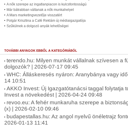
A nők szerepe az ingatlanpiacon is kulcsfontosságú
Már bátrabban váltanak a nők munkahelyet
A Mars marketingvezetője visszatért
Polgár Krisztina a Café Reklám új médiaigazgatója
Szűkülnek a dolgozó anyák lehetőségei
TOVÁBBI ANYAGOK EBBŐL A KATEGÓRIÁBÓL
terendo.hu: Milyen munkát vállalnak szívesen a fü
dolgozók? | 2026-07-17 09:45
WHC: Álláskeresés nyáron: Aranybánya vagy idő
14 10:51
AKKO Invest: Új Igazgatótanácsi taggal folytatj
Invest a növekedést | 2026-04-24 09:48
revoo.eu: A fehér munkaruha szerepe a biztonsá
(x) | 2026-02-10 09:46
budapestallas.hu: Az angol nyelvű önéletrajz fo
2026-01-13 11:41