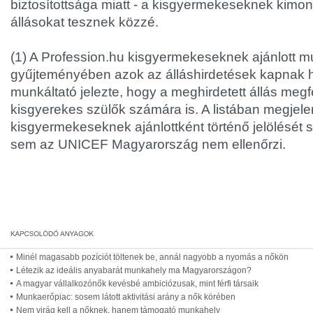
biztosítottsága miatt - a kisgyermekeseknek kimond
állásokat tesznek közzé.
(1) A Profession.hu kisgyermekeseknek ajánlott m
gyűjteményében azok az álláshirdetések kapnak h
munkáltató jelezte, hogy a meghirdetett állás megfe
kisgyerekes szülők számára is. A listában megjele
kisgyermekeseknek ajánlottként történő jelölését 
sem az UNICEF Magyarország nem ellenőrzi.
Minél magasabb pozíciót töltenek be, annál nagyobb a nyomás a nőkön
Létezik az ideális anyabarát munkahely ma Magyarországon?
A magyar vállalkozónők kevésbé ambiciózusak, mint férfi társaik
Munkaerőpiac: sosem látott aktivitási arány a nők körében
Nem virág kell a nőknek, hanem támogató munkahely