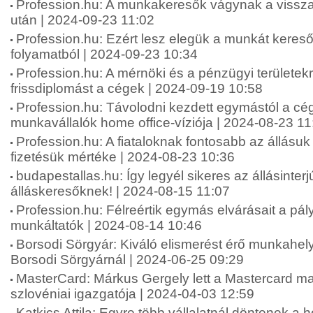
Profession.hu: A munkakeresők vágynak a vissza
után | 2024-09-23 11:02
Profession.hu: Ezért lesz elegük a munkát keresők
folyamatból | 2024-09-23 10:34
Profession.hu: A mérnöki és a pénzügyi területekr
frissdiplomást a cégek | 2024-09-19 10:58
Profession.hu: Távolodni kezdett egymástól a cé
munkavállalók home office-víziója | 2024-08-23 11
Profession.hu: A fiataloknak fontosabb az állásuk
fizetésük mértéke | 2024-08-23 10:36
budapestallas.hu: Így legyél sikeres az állásinterj
álláskeresőknek! | 2024-08-15 11:07
Profession.hu: Félreértik egymás elvárásait a pá
munkáltatók | 2024-08-14 10:46
Borsodi Sörgyár: Kiváló elismerést érő munkahely
Borsodi Sörgyárnál | 2024-06-25 09:29
MasterCard: Márkus Gergely lett a Mastercard m
szlovéniai igazgatója | 2024-04-03 12:59
Katkics Attila: Egyre több vállalatnál döntenek a 