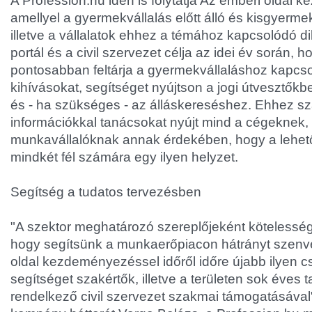
A Profession.hu idén is folytatja Az emberi oldal
amellyel a gyermekvállalás előtt álló és kisgyerm
illetve a vállalatok ehhez a témához kapcsolódó dil
portál és a civil szervezet célja az idei év során, h
pontosabban feltárja a gyermekvállaláshoz kapcs
kihívásokat, segítséget nyújtson a jogi útvesztők
és - ha szükséges - az álláskereséshez. Ehhez s
információkkal tanácsokat nyújt mind a cégeknek,
munkavállalóknak annak érdekében, hogy a lehet
mindkét fél számára egy ilyen helyzet.
Segítség a tudatos tervezésben
"A szektor meghatározó szereplőjeként kötelessé
hogy segítsünk a munkaerőpiacon hátrányt szenv
oldal kezdeményezéssel időről időre újabb ilyen 
segítséget szakértők, illetve a területen sok éves t
rendelkező civil szervezet szakmai támogatásával"