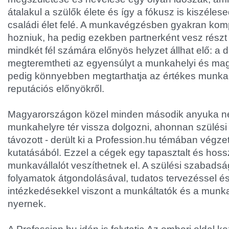
átalakul a szülők élete és így a fókusz is kiszéles
családi élet felé. A munkavégzésben gyakran kom
hozniuk, ha pedig ezekben partnerként vesz részt
mindkét fél számára előnyös helyzet állhat elő: 
megteremtheti az egyensúlyt a munkahelyi és magá
pedig könnyebben megtarthatja az értékes munka
reputációs előnyökről.
Magyarországon közel minden második anyuka n
munkahelyre tér vissza dolgozni, ahonnan szülés
távozott - derült ki a Profession.hu témában végzet
kutatásából. Ezzel a cégek egy tapasztalt és hoss
munkavállalót veszíthetnek el. A szülési szabadság 
folyamatok átgondolásával, tudatos tervezéssel é
intézkedésekkel viszont a munkáltatók és a munka
nyernek.