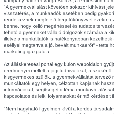
kampány hátterét Varga Balázs, a Profession.hu m
"A gyermekvállalást követően sokszor kihívást jel
visszatérés, a munkaadók esetében pedig gyakor
rendelkeznek megfelelő forgatókönyvvel ezekre a
benne, hogy kellő megértéssel és tudatos tervez
tehető a gyermeket vállaló dolgozók számára a kil
illetve a munkáltatók is hatékonyabban kezelhetik
eséllyel megtartva a jó, bevált munkaerőt" - tette 
marketing igazgatója.
Az álláskeresési portál egy külön weboldalon gyűjt
eredményei mellett a jogi tudnivalókat, a szakértői
kisgyermekes szülők, a gyermekvállalást tervező 
munkáltatók egy helyen, célzottan kapjanak haszn
információkat, segítséget a téma munkavállaláss
kapcsolatos és lelki folyamatokat érintő kérdéseit i
"Nem hagyható figyelmen kívül a kérdés társadal