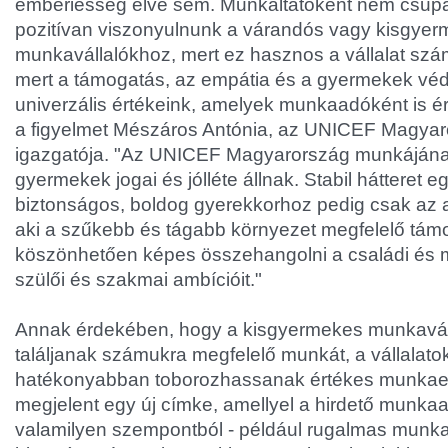
emberiesség elve sem. Munkáltatóként nem csupá
pozitívan viszonyulnunk a várandós vagy kisgye
munkavállalókhoz, mert ez hasznos a vállalat szá
mert a támogatás, az empátia és a gyermekek vé
univerzális értékeink, amelyek munkaadóként is ér
a figyelmet Mészáros Antónia, az UNICEF Magya
igazgatója. "Az UNICEF Magyarország munkáján
gyermekek jogai és jólléte állnak. Stabil hátteret 
biztonságos, boldog gyerekkorhoz pedig csak az a 
aki a szűkebb és tágabb környezet megfelelő tá
köszönhetően képes összehangolni a családi és mu
szülői és szakmai ambícióit."
Annak érdekében, hogy a kisgyermekes munkavá
találjanak számukra megfelelő munkát, a vállalato
hatékonyabban toborozhassanak értékes munkaerő
megjelent egy új címke, amellyel a hirdető munkaad
valamilyen szempontból - például rugalmas munk