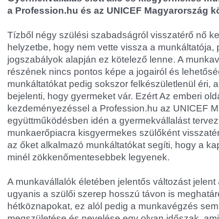
a Profession.hu és az UNICEF Magyarország kö
Tízből négy szülési szabadságról visszatérő nő ker
helyzetbe, hogy nem vette vissza a munkáltatója, 
jogszabályok alapján ez kötelező lenne. A munkavá
részének nincs pontos képe a jogairól és lehetőség
munkáltatókat pedig sokszor felkészületlenül éri, 
bejelenti, hogy gyermeket vár. Ezért Az emberi old
kezdeményezéssel a Profession.hu az UNICEF M
együttműködésben idén a gyermekvállalást tervez
munkaerőpiacra kisgyermekes szülőként visszatér
az őket alkalmazó munkáltatókat segíti, hogy a k
minél zökkenőmentesebbek legyenek.
A munkavállalók életében jelentős változást jelent
ugyanis a szülői szerep hosszú távon is meghatá
hétköznapokat, ez alól pedig a munkavégzés sem 
megszületése és nevelése egy olyan időszak, am