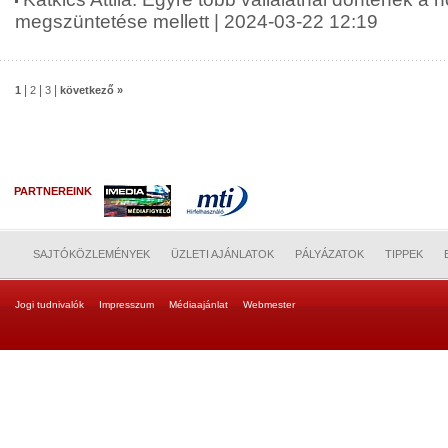
megszüntetése mellett | 2024-03-22 12:19
|
|
|
1
2
3
következő »
PARTNEREINK
SAJTÓKÖZLEMÉNYEK
ÜZLETI AJÁNLATOK
PÁLYÁZATOK
TIPPEK
Jogi tudnivalók
Impresszum
Médiaajánlat
Webmester