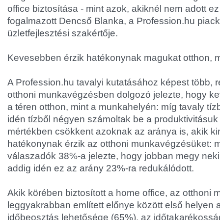
office biztosítása - mint azok, akiknél nem adott ez
fogalmazott Dencső Blanka, a Profession.hu piack
üzletfejlesztési szakértője.
Kevesebben érzik hatékonynak magukat otthon, mi
A Profession.hu tavalyi kutatásához képest több, 
otthoni munkavégzésben dolgozó jelezte, hogy k
a téren otthon, mint a munkahelyén: míg tavaly tí
idén tízből négyen számoltak be a produktivitásuk
mértékben csökkent azoknak az aránya is, akik k
hatékonynak érzik az otthoni munkavégzésüket: m
válaszadók 38%-a jelezte, hogy jobban megy neki
addig idén ez az arány 23%-ra redukálódott.
Akik körében biztosított a home office, az ottho
leggyakrabban említett előnye között első helyen 
időbeosztás lehetősége (65%), az időtakarékosság