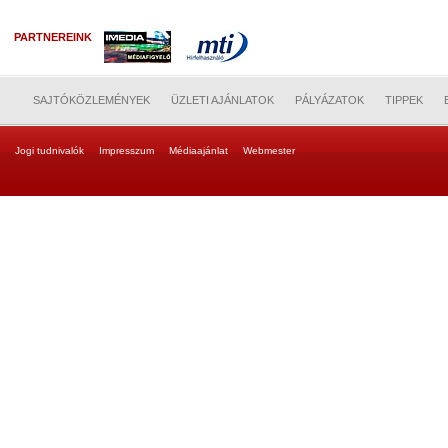
PARTNEREINK
SAJTÓKÖZLEMÉNYEK
ÜZLETI AJÁNLATOK
PÁLYÁZATOK
TIPPEK
Jogi tudnivalók
Impresszum
Médiaajánlat
Webmester