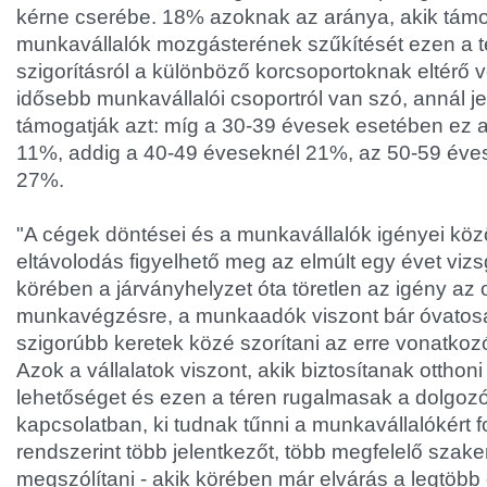
kérne cserébe. 18% azoknak az aránya, akik tám
munkavállalók mozgásterének szűkítését ezen a t
szigorításról a különböző korcsoportoknak eltérő
idősebb munkavállalói csoportról van szó, annál j
támogatják azt: míg a 30-39 évesek esetében ez 
11%, addig a 40-49 éveseknél 21%, az 50-59 éve
27%.
"A cégek döntései és a munkavállalók igényei köz
eltávolodás figyelhető meg az elmúlt egy évet viz
körében a járványhelyzet óta töretlen az igény az 
munkavégzésre, a munkaadók viszont bár óvatos
szigorúbb keretek közé szorítani az erre vonatko
Azok a vállalatok viszont, akik biztosítanak ottho
lehetőséget és ezen a téren rugalmasak a dolgozó
kapcsolatban, ki tudnak tűnni a munkavállalókért 
rendszerint több jelentkezőt, több megfelelő sza
megszólítani - akik körében már elvárás a legtöb