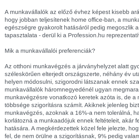
A munkavállalók az előző évhez képest kisebb ar
hogy jobban teljesítenek home office-ban, a munka
egészségre gyakorolt hatásáról pedig megoszlik 
tapasztalata - derül ki a Profession.hu reprezentat
Mik a munkavállalói preferenciák?
Az otthoni munkavégzés a járványhelyzet alatt gy
széleskörűen elterjedt országszerte, néhány év u
helyen módosulni, szigorodni látszanak ennek sza
munkavállalók háromnegyedénél ugyan megmarad
munkavégzésre vonatkozó keretek azóta is, de a 
többsége szigorításra számít. Akiknek jelenleg bizto
munkavégzés, azoknak a 16%-a nem tolerálná, ha
korlátozná a munkaadójuk ennek feltételeit, akár 
hatására. A megkérdezettek közel fele jelezte, 
fel, de nem örülne a szigorításnak, 9% pedig val