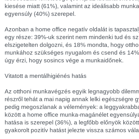
kiesése miatt (61%), valamint az ideálisabb munk
egyensúly (40%) szerepel.
Azonban a home office negatív oldalát is tapaszta
egy része: 39%-uk szerint nem mindenki tud és sz
elszigetelten dolgozni, és 18% mondta, hogy otth
munkához szükséges nyugalom és csend és 14%-uk
úgy érzi, hogy sosincs vége a munkaidőnek.
Vitatott a mentálhigiénés hatás
Az otthoni munkavégzés egyik legnagyobb dilemm
részről tehát a mai napig annak lelki egészségre gy
pedig megoszlanak a vélemények: a leggyakrabban
között a home office munka-magánélet egyensúlyára
hatása is szerepel (36%), a legfőbb előnyök közöt
gyakorolt pozitív hatást jelezte vissza számos vá