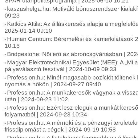
SPAR utánpótlásprogramja | 2025-06-10 10:21
kaszashelga.hu: Motiváló bónuszrendszer kialakí
09:23
Katkics Attila: Az álláskeresés alapja a megfelelőe
2025-01-14 09:10
Human Centrum: Béremelési és karrierkilátások 
10:16
Bridgestone: Női erő az abroncsgyártásban | 20
Magyar Elektrotechnikai Egyesület (MEE): A „Mi 
pályaválasztó fesztivál | 2024-10-09 09:33
Profession.hu: Minél magasabb pozíciót töltenek
nyomás a nőkön | 2024-09-27 09:40
Profession.hu: A munkakeresők vágynak a vissza
után | 2024-09-23 11:02
Profession.hu: Ezért lesz elegük a munkát keresők
folyamatból | 2024-09-23 10:34
Profession.hu: A mérnöki és a pénzügyi területekr
frissdiplomást a cégek | 2024-09-19 10:58
Profession.hu: A fiataloknak fontosabb az állásuk