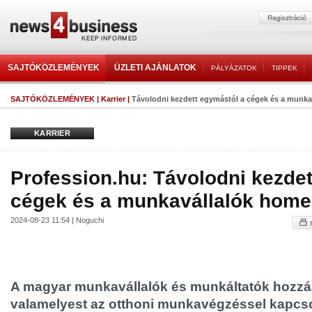
SAJTÓKÖZLEMÉNYEK
ÜZLETI AJÁNLATOK
PÁLYÁZATOK
TIPPEK
SAJTÓKÖZLEMÉNYEK
|
Karrier
|
Távolodni kezdett egymástól a cégek és a munkavá
KARRIER
Profession.hu: Távolodni kezde
cégek és a munkavállalók home o
2024-08-23 11:54 | Noguchi
A magyar munkavállalók és munkáltatók hozzáál
valamelyest az otthoni munkavégzéssel kapcsol