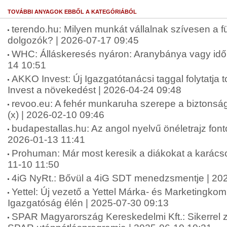
TOVÁBBI ANYAGOK EBBŐL A KATEGÓRIÁBÓL
terendo.hu: Milyen munkát vállalnak szívesen a fü
dolgozók? | 2026-07-17 09:45
WHC: Álláskeresés nyáron: Aranybánya vagy idő
14 10:51
AKKO Invest: Új Igazgatótanácsi taggal folytatj
Invest a növekedést | 2026-04-24 09:48
revoo.eu: A fehér munkaruha szerepe a biztonsá
(x) | 2026-02-10 09:46
budapestallas.hu: Az angol nyelvű önéletrajz fo
2026-01-13 11:41
Prohuman: Már most keresik a diákokat a karács
11-10 11:50
4iG NyRt.: Bővül a 4iG SDT menedzsmentje | 20
Yettel: Új vezető a Yettel Márka- és Marketingko
Igazgatóság élén | 2025-07-30 09:13
SPAR Magyarország Kereskedelmi Kft.: Sikerrel zár