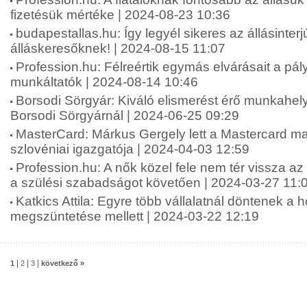
fizetésük mértéke | 2024-08-23 10:36
budapestallas.hu: Így legyél sikeres az állásinterj
álláskeresőknek! | 2024-08-15 11:07
Profession.hu: Félreértik egymás elvárásait a pá
munkáltatók | 2024-08-14 10:46
Borsodi Sörgyár: Kiváló elismerést érő munkahely
Borsodi Sörgyárnál | 2024-06-25 09:29
MasterCard: Márkus Gergely lett a Mastercard m
szlovéniai igazgatója | 2024-04-03 12:59
Profession.hu: A nők közel fele nem tér vissza a
a szülési szabadságot követően | 2024-03-27 11:
Katkics Attila: Egyre több vállalatnál döntenek a 
megszüntetése mellett | 2024-03-22 12:19
|
|
|
1
2
3
következő »