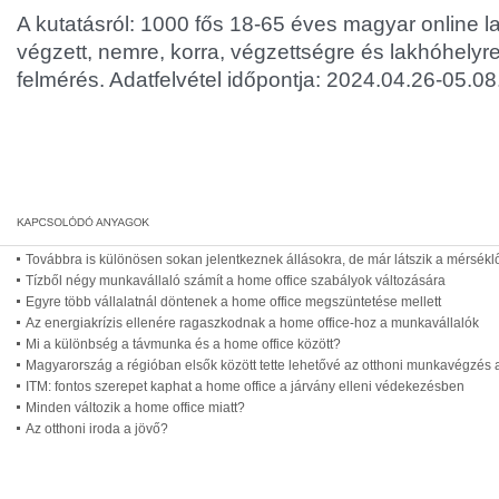
A kutatásról: 1000 fős 18-65 éves magyar online 
végzett, nemre, korra, végzettségre és lakhóhelyre
felmérés. Adatfelvétel időpontja: 2024.04.26-05.08.
Továbbra is különösen sokan jelentkeznek állásokra, de már látszik a mérsék
Tízből négy munkavállaló számít a home office szabályok változására
Egyre több vállalatnál döntenek a home office megszüntetése mellett
Az energiakrízis ellenére ragaszkodnak a home office-hoz a munkavállalók
Mi a különbség a távmunka és a home office között?
Magyarország a régióban elsők között tette lehetővé az otthoni munkavégzé
ITM: fontos szerepet kaphat a home office a járvány elleni védekezésben
Minden változik a home office miatt?
Az otthoni iroda a jövő?