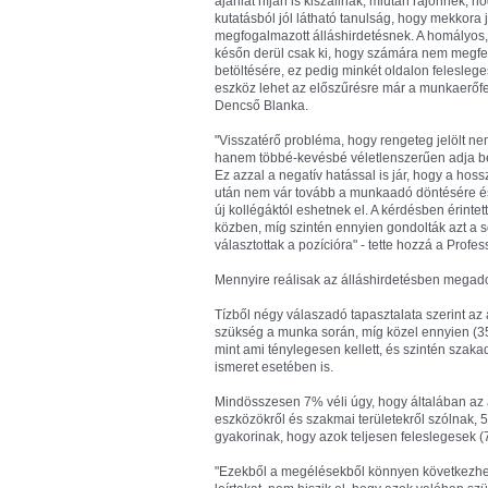
ajánlat híján is kiszállnak, miután rájönnek,
kutatásból jól látható tanulság, hogy mekkora
megfogalmazott álláshirdetésnek. A homályos, h
későn derül csak ki, hogy számára nem megfel
betöltésére, ez pedig minkét oldalon feleslege
eszköz lehet az előszűrésre már a munkaerőfelv
Dencső Blanka.
"Visszatérő probléma, hogy rengeteg jelölt nem
hanem többé-kevésbé véletlenszerűen adja be a 
Ez azzal a negatív hatással is jár, hogy a ho
után nem vár tovább a munkaadó döntésére és
új kollégáktól eshetnek el. A kérdésben érintet
közben, míg szintén ennyien gondolták azt a 
választottak a pozícióra" - tette hozzá a Profes
Mennyire reálisak az álláshirdetésben megado
Tízből négy válaszadó tapasztalata szerint az 
szükség a munka során, míg közel ennyien (
mint ami ténylegesen kellett, és szintén szak
ismeret esetében is.
Mindösszesen 7% véli úgy, hogy általában az á
eszközökről és szakmai területekről szólnak, 52%
gyakorinak, hogy azok teljesen feleslegesek 
"Ezekből a megélésekből könnyen következhet