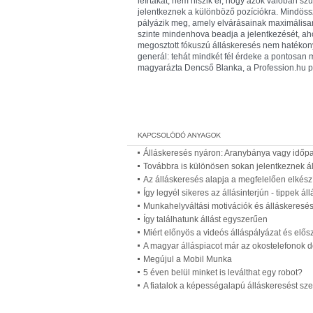
leírtakat, nem hiszik el, hogy azok valóban s
jelentkeznek a különböző pozíciókra. Mindöss
pályázik meg, amely elvárásainak maximálisan
szinte mindenhova beadja a jelentkezését, aho
megosztott fókuszú álláskeresés nem hatékony
generál: tehát mindkét fél érdeke a pontosan m
magyarázta Dencső Blanka, a Profession.hu pia
Álláskeresés nyáron: Aranybánya vagy időp
Továbbra is különösen sokan jelentkeznek ál
Az álláskeresés alapja a megfelelően elkészí
Így legyél sikeres az állásinterjún - tippek á
Munkahelyváltási motivációk és álláskeresé
Így találhatunk állást egyszerűen
Miért előnyös a videós álláspályázat és elős
A magyar álláspiacot már az okostelefonok 
Megújul a Mobil Munka
5 éven belül minket is leválthat egy robot?
A fiatalok a képességalapú álláskeresést sze