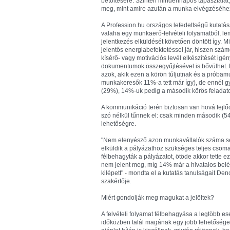
betöltésére. Szintén mindennapos tapasztala
meg, mint amire azután a munka elvégzéséhez
A Profession.hu országos lefedettségű kutatásá
valaha egy munkaerő-felvételi folyamatból, le
jelentkezés elküldését követően döntött így. 
jelentős energiabefektetéssel jár, hiszen szá
kísérő- vagy motivációs levél elkészítését igény
dokumentumok összegyűjtésével is bővülhet. E
azok, akik ezen a körön túljutnak és a próbamun
munkakeresők 11%-a tett már így), de ennél gy
(29%), 14%-uk pedig a második körös feladatot
A kommunikáció terén biztosan van hová fejlőd
szó nélkül tűnnek el: csak minden második (54
lehetőségre.
"Nem elenyésző azon munkavállalók száma sem,
elküldik a pályázathoz szükséges teljes cso
félbehagyták a pályázatot, ötöde akkor tette e
nem jelent meg, míg 14% már a hivatalos belépé
kilépett" - mondta el a kutatás tanulságait Den
szakértője.
Miért gondolják meg magukat a jelöltek?
A felvételi folyamat félbehagyása a legtöbb es
időközben talál magának egy jobb lehetőséget