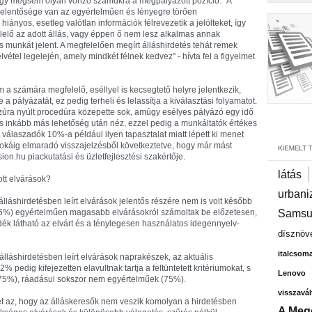
 hogy mégsem olyan vonzó számukra a megpályázott pozíció. "A
 jelentősége van az egyértelműen és lényegre törően
iányos, esetleg valótlan információk félrevezetik a jelölteket, így
elő az adott állás, vagy éppen ő nem lesz alkalmas annak
s munkát jelent. A megfelelően megírt álláshirdetés tehát remek
étel legelején, amely mindkét félnek kedvez" - hívta fel a figyelmet
 a számára megfelelő, eséllyel is kecsegtető helyre jelentkezik,
pályázatát, ez pedig terheli és lelassítja a kiválasztási folyamatot.
sszúra nyúlt procedúra közepette sok, amúgy esélyes pályázó egy idő
 inkább más lehetőség után néz, ezzel pedig a munkáltatók értékes
t válaszadók 10%-a például ilyen tapasztalat miatt lépett ki menet
sokáig elmaradó visszajelzésből következtetve, hogy már mást
sion.hu piackutatási és üzletfejlesztési szakértője.
látás
tt elvárások?
urbani
álláshirdetésben leírt elvárások jelentős részére nem is volt később
35%) egyértelműen magasabb elvárásokról számoltak be előzetesen,
Samsu
adék látható az elvárt és a ténylegesen használatos idegennyelv-
dísznöv
italcsom
lláshirdetésben leírt elvárások naprakészek, az aktuális
 pedig kifejezetten elavultnak tartja a feltüntetett kritériumokat, s
Lenovo
(75%), ráadásul sokszor nem egyértelműek (75%).
visszavál
 az, hogy az álláskeresők nem veszik komolyan a hirdetésben
A Meg