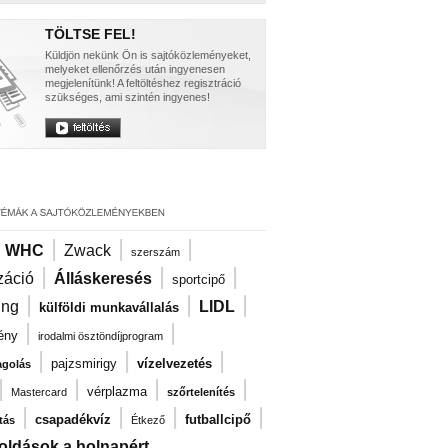
TÖLTSE FEL!
Küldjön nekünk Ön is sajtóközleményeket,
melyeket ellenőrzés után ingyenesen
megjelenítünk! A feltöltéshez regisztráció
szükséges, ami szintén ingyenes!
|
|
|
|
WHC
Zwack
szerszám
|
|
|
záció
Álláskeresés
sportcipő
|
|
|
ng
LIDL
külföldi munkavállalás
|
|
ény
irodalmi ösztöndíjprogram
|
|
|
pajzsmirigy
vízelvezetés
agolás
|
|
|
|
vérplazma
Mastercard
szőrtelenítés
|
|
|
|
csapadékvíz
futballcipő
tás
Étkező
oldások a holnapért