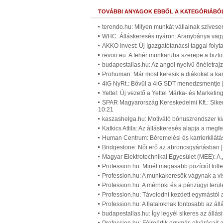
TOVÁBBI ANYAGOK EBBŐL A KATEGÓRIÁBÓ
terendo.hu: Milyen munkát vállalnak szívese
WHC: Álláskeresés nyáron: Aranybánya vagy
AKKO Invest: Új Igazgatótanácsi taggal foly
revoo.eu: A fehér munkaruha szerepe a bizt
budapestallas.hu: Az angol nyelvű önéletra
Prohuman: Már most keresik a diákokat a ka
4iG NyRt.: Bővül a 4iG SDT menedzsmentje 
Yettel: Új vezető a Yettel Márka- és Market
SPAR Magyarország Kereskedelmi Kft.: Sikerr
10:21
kaszashelga.hu: Motiváló bónuszrendszer ki
Katkics Attila: Az álláskeresés alapja a megf
Human Centrum: Béremelési és karrierkilátá
Bridgestone: Női erő az abroncsgyártásban 
Magyar Elektrotechnikai Egyesület (MEE): A 
Profession.hu: Minél magasabb pozíciót töl
Profession.hu: A munkakeresők vágynak a vis
Profession.hu: A mérnöki és a pénzügyi terül
Profession.hu: Távolodni kezdett egymástól 
Profession.hu: A fiataloknak fontosabb az ál
budapestallas.hu: Így legyél sikeres az állás