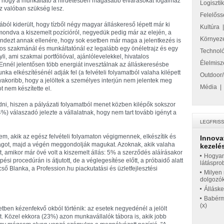
t, hogy a munkáltató a hirdetésben magasabb elvárásokat fogalmaz
Logiszti
 valóban szükség lesz.
Felelőss
ból kiderült, hogy tízből négy magyar álláskereső lépett már ki
Kultúra
mondva a kiszemelt pozícióról, negyedük pedig már az elején, a
Környez
Mindezt annak ellenére, hogy sok esetben már maga a jelentkezés is
mos szakmánál és munkáltatónál ez legalább egy önéletrajz és egy
Technol
li, ami szakmai portfólióval, ajánlólevelekkel, hivatalos
Élelmisz
nnél jelentősen több energiát invesztálnak az álláskeresésbe
ka elkészítésénél adják fel (a felvételi folyamatból valaha kilépett
Outdoor/
akoribb, hogy a jelöltek a személyes interjún nem jelentek meg
Média
 nem készítette el.
ni, hiszen a pályázati folyamatból menet közben kilépők sokszor
%) válaszadó jelezte a vállalatnak, hogy nem tart tovább igényt a
 akik az egész felvételi folyamaton végigmennek, elkészítik és
Innova
magot, majd a végén meggondolják magukat. Azoknak, akik valaha
kezelés
zt, amikor már övé volt a kiszemelt állás: 5% a szerződés aláírásakor
Hogyan
si procedúrán is átjutott, de a véglegesítése előtt, a próbaidő alatt
látáspro
cső Blanka, a Profession.hu piackutatási és üzletfejlesztési
Milyen 
dolgozó
Állásk
Babérme
(x)
etben kézenfekvő okból történik: az esetek negyedénél a jelölt
. Közel ekkora (23%) azon munkavállalók tábora is, akik jobb