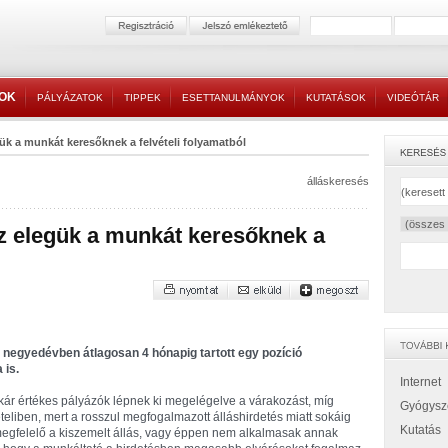
TOK
PÁLYÁZATOK
TIPPEK
ESETTANULMÁNYOK
KUTATÁSOK
VIDEÓTÁR
gük a munkát keresőknek a felvételi folyamatból
álláskeresés
sz elegük a munkát keresőknek a
ő negyedévben átlagosan 4 hónapig tartott egy pozíció
 is.
Internet
ár értékes pályázók lépnek ki megelégelve a várakozást, míg
Gyógysz
teliben, mert a rosszul megfogalmazott álláshirdetés miatt sokáig
Kutatás
egfelelő a kiszemelt állás, vagy éppen nem alkalmasak annak