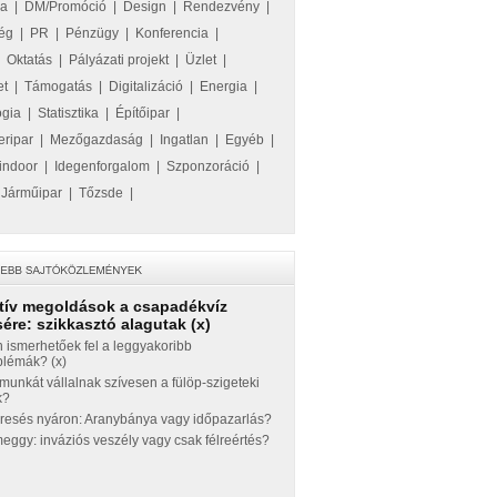
ka
|
DM/Promóció
|
Design
|
Rendezvény
|
ég
|
PR
|
Pénzügy
|
Konferencia
|
|
Oktatás
|
Pályázati projekt
|
Üzlet
|
et
|
Támogatás
|
Digitalizáció
|
Energia
|
ógia
|
Statisztika
|
Építőipar
|
eripar
|
Mezőgazdaság
|
Ingatlan
|
Egyéb
|
indoor
|
Idegenforgalom
|
Szponzoráció
|
|
Járműipar
|
Tőzsde
|
tív megoldások a csapadékvíz
ére: szikkasztó alagutak (x)
 ismerhetőek fel a leggyakoribb
blémák? (x)
munkát vállalnak szívesen a fülöp-szigeteki
k?
eresés nyáron: Aranybánya vagy időpazarlás?
ggy: inváziós veszély vagy csak félreértés?