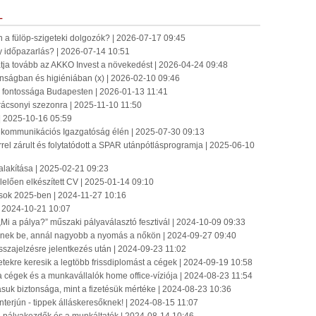
L
n a fülöp-szigeteki dolgozók? | 2026-07-17 09:45
 időpazarlás? | 2026-07-14 10:51
tatja tovább az AKKO Invest a növekedést | 2026-04-24 09:48
onságban és higiéniában (x) | 2026-02-10 09:46
jz fontossága Budapesten | 2026-01-13 11:41
rácsonyi szezonra | 2025-11-10 11:50
| 2025-10-16 05:59
ingkommunikációs Igazgatóság élén | 2025-07-30 09:13
el zárult és folytatódott a SPAR utánpótlásprogramja | 2025-06-10
alakítása | 2025-02-21 09:23
elelően elkészített CV | 2025-01-14 09:10
sok 2025-ben | 2024-11-27 10:16
| 2024-10-21 10:07
„Mi a pálya?” műszaki pályaválasztó fesztivál | 2024-10-09 09:33
tenek be, annál nagyobb a nyomás a nőkön | 2024-09-27 09:40
szajelzésre jelentkezés után | 2024-09-23 11:02
etekre keresik a legtöbb frissdiplomást a cégek | 2024-09-19 10:58
a cégek és a munkavállalók home office-víziója | 2024-08-23 11:54
lásuk biztonsága, mint a fizetésük mértéke | 2024-08-23 10:36
interjún - tippek álláskeresőknek! | 2024-08-15 11:07