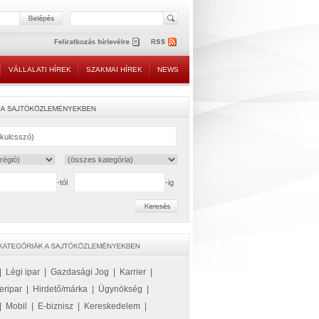
VÁLLALATI HÍREK
SZAKMAI HÍREK
NEWS
-tól
-ig
|
Légi ipar
|
Gazdasági Jog
|
Karrier
|
eripar
|
Hirdető/márka
|
Ügynökség
|
|
Mobil
|
E-biznisz
|
Kereskedelem
|