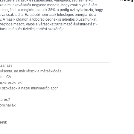
zükséges elvárások és különösebb válogatás, szűrés nélkül
ze a munkavállalók negyede mondta, hogy csak olyan állást
 megfelel, a megkérdezettek 38%-a pedig azt nyilatkozta, hogy
va csak tudja. Ez utóbbi nem csak felesleges energia, de a
. A másik oldalon a toborzó cégnek is jelentős pluszmunkát
egfogalmazott, valós elvárásokat tartalmazó álláshirdetés" -
ckutatási és üzletfejlesztési szakértője.
azarlás?
lásokra, de már látszik a mérséklődés
tett CV
lláskeresőknek!
si szokások a hazai munkaerőpiacon
zűrés?
dominálják
retik