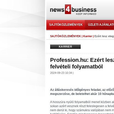
SAJTÓKÖZLEMÉNYEK
ÜZLETI AJÁNLA
SAJTÓKÖZLEMÉNYEK
|
Karrier
|
Ezért lesz ele
KARRIER
Profession.hu: Ezért le
felvételi folyamatból
2024-09-23 10:34 |
Az álláskeresés időigényes feladat, az előz
megszerzése, de beletelhet akár 10 hónapba
A hosszúra nyúló folyamatból menet közben ak
sokan azért vesznek részt feleslegesen a felvé
nem derül ki, hogy számukra valójában nem m