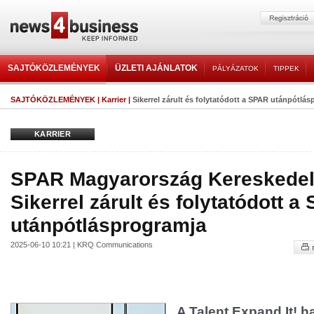
SAJTÓKÖZLEMÉNYEK
ÜZLETI AJÁNLATOK
PÁLYÁZATOK
TIPPEK
SAJTÓKÖZLEMÉNYEK
|
Karrier
|
Sikerrel zárult és folytatódott a SPAR utánpótlá
KARRIER
SPAR Magyarország Kereskedelm
Sikerrel zárult és folytatódott a
utánpótlásprogramja
2025-06-10 10:21 | KRQ Communications
A Talent Expand It! 