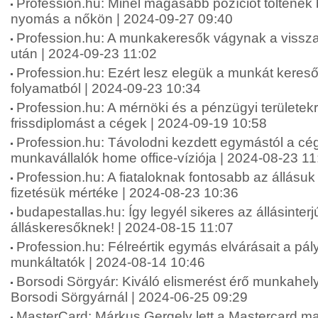
Profession.hu: Minél magasabb pozíciót töltenek
nyomás a nőkön | 2024-09-27 09:40
Profession.hu: A munkakeresők vágynak a vissza
után | 2024-09-23 11:02
Profession.hu: Ezért lesz elegük a munkát keresők
folyamatból | 2024-09-23 10:34
Profession.hu: A mérnöki és a pénzügyi területekr
frissdiplomást a cégek | 2024-09-19 10:58
Profession.hu: Távolodni kezdett egymástól a cé
munkavállalók home office-víziója | 2024-08-23 11
Profession.hu: A fiataloknak fontosabb az állásuk
fizetésük mértéke | 2024-08-23 10:36
budapestallas.hu: Így legyél sikeres az állásinterj
álláskeresőknek! | 2024-08-15 11:07
Profession.hu: Félreértik egymás elvárásait a pá
munkáltatók | 2024-08-14 10:46
Borsodi Sörgyár: Kiváló elismerést érő munkahely
Borsodi Sörgyárnál | 2024-06-25 09:29
MasterCard: Márkus Gergely lett a Mastercard m