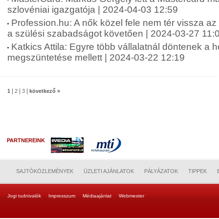
szlovéniai igazgatója | 2024-04-03 12:59
Profession.hu: A nők közel fele nem tér vissza a
a szülési szabadságot követően | 2024-03-27 11:
Katkics Attila: Egyre több vállalatnál döntenek a 
megszüntetése mellett | 2024-03-22 12:19
|
|
|
1
2
3
következő »
PARTNEREINK
SAJTÓKÖZLEMÉNYEK
ÜZLETI AJÁNLATOK
PÁLYÁZATOK
TIPPEK
Jogi tudnivalók
Impresszum
Médiaajánlat
Webmester