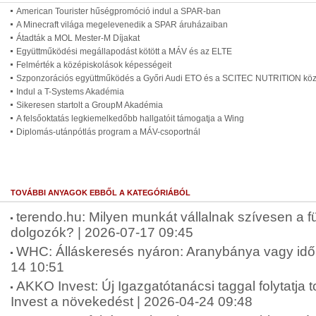
American Tourister hűségpromóció indul a SPAR-ban
A Minecraft világa megelevenedik a SPAR áruházaiban
Átadták a MOL Mester-M Díjakat
Együttműködési megállapodást kötött a MÁV és az ELTE
Felmérték a középiskolások képességeit
Szponzorációs együttműködés a Győri Audi ETO és a SCITEC NUTRITION köz
Indul a T-Systems Akadémia
Sikeresen startolt a GroupM Akadémia
A felsőoktatás legkiemelkedőbb hallgatóit támogatja a Wing
Diplomás-utánpótlás program a MÁV-csoportnál
TOVÁBBI ANYAGOK EBBŐL A KATEGÓRIÁBÓL
terendo.hu: Milyen munkát vállalnak szívesen a fü
dolgozók? | 2026-07-17 09:45
WHC: Álláskeresés nyáron: Aranybánya vagy idő
14 10:51
AKKO Invest: Új Igazgatótanácsi taggal folytatj
Invest a növekedést | 2026-04-24 09:48