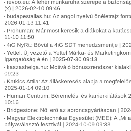
revoo.eu: A fehér munkaruha szerepe a biztonsá
(x) | 2026-02-10 09:46
budapestallas.hu: Az angol nyelvű önéletrajz fo
2026-01-13 11:41
Prohuman: Már most keresik a diákokat a karács
11-10 11:50
4iG NyRt.: Bővül a 4iG SDT menedzsmentje | 20
Yettel: Új vezető a Yettel Márka- és Marketingko
Igazgatóság élén | 2025-07-30 09:13
kaszashelga.hu: Motiváló bónuszrendszer kialakí
09:23
Katkics Attila: Az álláskeresés alapja a megfelelőe
2025-01-14 09:10
Human Centrum: Béremelési és karrierkilátások 
10:16
Bridgestone: Női erő az abroncsgyártásban | 20
Magyar Elektrotechnikai Egyesület (MEE): A „Mi 
pályaválasztó fesztivál | 2024-10-09 09:33