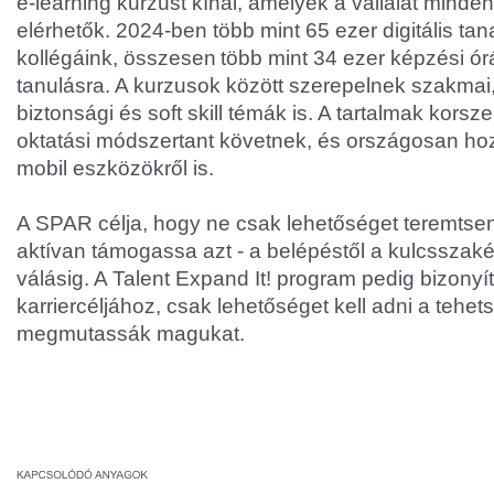
e-learning kurzust kínál, amelyek a vállalat min
elérhetők. 2024-ben több mint 65 ezer digitális ta
kollégáink, összesen több mint 34 ezer képzési órá
tanulásra. A kurzusok között szerepelnek szakmai,
biztonsági és soft skill témák is. A tartalmak korsze
oktatási módszertant követnek, és országosan hoz
mobil eszközökről is.
A SPAR célja, hogy ne csak lehetőséget teremtsen
aktívan támogassa azt - a belépéstől a kulcsszak
válásig. A Talent Expand It! program pedig bizonyít
karriercéljához, csak lehetőséget kell adni a tehe
megmutassák magukat.