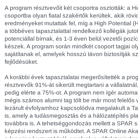
A program résztvevőit két csoportra osztották: a H
csoportba olyan fiatal szakértők kerültek, akik rövi
eredményeket mutattak fel, míg a High Potential 
a többéves tapasztalattal rendelkező kollégák jutot
potenciállal bírnak, és 1-3 éven belül vezetői pozíc
készek. A program során mindkét csoport tagjai o
sajátítanak el, amelyek hosszú távon biztosítják s
fejlődésüket.
A korábbi évek tapasztalatai megerősítették a pro
résztvevők 91%-át sikerült megtartani a vállalatnál
pedig elérte a 75%-ot. A program nem ígér automat
mégis számos alumni tag tölt be már most felelős v
lezárult évfolyamhoz kapcsolódva megalakult a T
is, amely a tudásmegosztás és a hálózatépítés pla
továbbra is. A tehetséggondozás mellett a SPAR s
képzési rendszert is működtet. A SPAR Online Ak