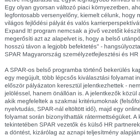
Egy olyan gyorsan változó piaci környezetben, aho
legfontosabb versenyelőny, kiemelt célunk, hogy
világos fejlődési pályát és valós karrierperspektívát
Expand It! program nemcsak a jövő vezetőit készít
megerősíti azt az alapelvet is, hogy a belső utánpó
hosszú távon a legjobb befektetés" - hangsúlyozta S
SPAR Magyarország személyzetfejlesztési és HR 
A SPAR-os belső programba történő bekerülés kap
egy megújult, több lépcsős kiválasztási folyamat in
először pályázaton keresztül jelentkezhettek - ne
jelöléssel, hanem önállóan is. A jelentkezők közül 
akik megfeleltek a szakmai kritériumoknak (felsőf
nyelvtudás, SPAR-nál eltöltött idő), majd egy onl
folyamat során bizonyíthatták rátermettségüket. A 
tekintetében SPAR vezetők és külső HR partnere
a döntést, kizárólag az aznapi teljesítmény alapján