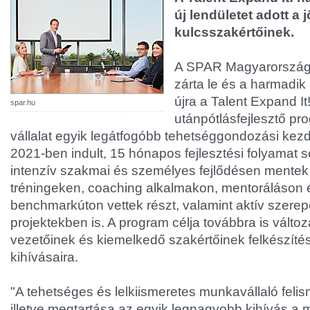
új lendületet adott a
kulcsszakértőinek.
A SPAR Magyarország
zárta le és a harmadik
újra a Talent Expand I
spar.hu
utánpótlásfejlesztő pr
vállalat egyik legátfogóbb tehetséggondozási ke
2021-ben indult, 15 hónapos fejlesztési folyamat 
intenzív szakmai és személyes fejlődésen mentek 
tréningeken, coaching alkalmakon, mentoráláson
benchmarkúton vettek részt, valamint aktív szerepe
projektekben is. A program célja továbbra is változ
vezetőinek és kiemelkedő szakértőinek felkészíté
kihívásaira.
"A tehetséges és lelkiismeretes munkavállaló felis
illetve megtartása az egyik legnagyobb kihívás a m