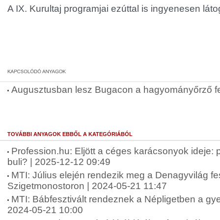
A IX. Kurultaj programjai ezúttal is ingyenesen lát
Augusztusban lesz Bugacon a hagyományőrző fe
TOVÁBBI ANYAGOK EBBŐL A KATEGÓRIÁBÓL
Profession.hu: Eljött a céges karácsonyok ideje:
buli? | 2025-12-12 09:49
MTI: Július elején rendezik meg a Denagyvilág fes
Szigetmonostoron | 2024-05-21 11:47
MTI: Bábfesztivált rendeznek a Népligetben a gy
2024-05-21 10:00