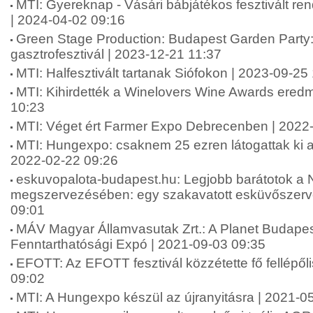
MTI: Gyereknap - Vásári bábjátékos fesztivált r
| 2024-04-02 09:16
Green Stage Production: Budapest Garden Party: 
gasztrofesztivál | 2023-12-21 11:37
MTI: Halfesztivált tartanak Siófokon | 2023-09-25
MTI: Kihirdették a Winelovers Wine Awards eredm
10:23
MTI: Véget ért Farmer Expo Debrecenben | 2022
MTI: Hungexpo: csaknem 25 ezren látogattak ki a 
2022-02-22 09:26
eskuvopalota-budapest.hu: Legjobb barátotok a
megszervezésében: egy szakavatott esküvőszerve
09:01
MÁV Magyar Államvasutak Zrt.: A Planet Budape
Fenntarthatósági Expó | 2021-09-03 09:35
EFOTT: Az EFOTT fesztivál közzétette fő fellépőli
09:02
MTI: A Hungexpo készül az újranyitásra | 2021-0