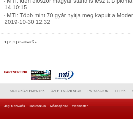
MTI: Idén először magyar stand is lesz a Diploma
14 10:15
MTI: Több mint 70 gyár nyitja meg kapuit a Moder
2019-10-30 12:32
|
|
|
1
2
3
következő »
PARTNEREINK
SAJTÓKÖZLEMÉNYEK
ÜZLETI AJÁNLATOK
PÁLYÁZATOK
TIPPEK
Jogi tudnivalók
Impresszum
Médiaajánlat
Webmester