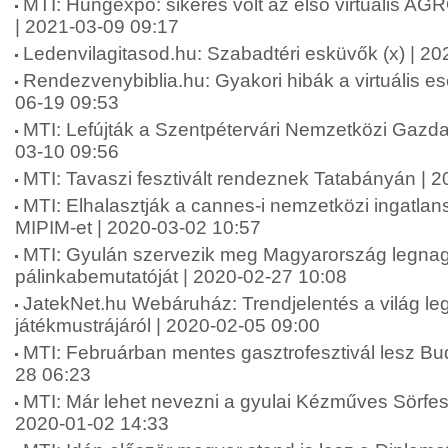
MTI: Hungexpo: sikeres volt az első virtuális A
| 2021-03-09 09:17
Ledenvilagitasod.hu: Szabadtéri esküvők (x) | 2
Rendezvenybiblia.hu: Gyakori hibák a virtuális 
06-19 09:53
MTI: Lefújták a Szentpétervári Nemzetközi Gazda
03-10 09:56
MTI: Tavaszi fesztivált rendeznek Tatabányán | 
MTI: Elhalasztják a cannes-i nemzetközi ingatlansz
MIPIM-et | 2020-03-02 10:57
MTI: Gyulán szervezik meg Magyarország legna
pálinkabemutatóját | 2020-02-27 10:08
JatekNet.hu Webáruház: Trendjelentés a világ l
játékmustrájáról | 2020-02-05 09:00
MTI: Februárban mentes gasztrofesztivál lesz Bu
28 06:23
MTI: Már lehet nevezni a gyulai Kézműves Sörfesz
2020-01-02 14:33