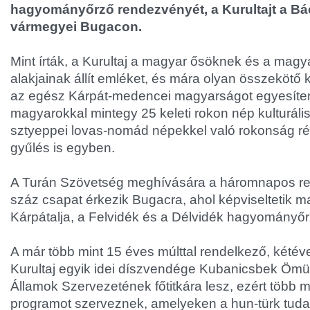
hagyományőrző rendezvényét, a Kurultajt a B
vármegyei Bugacon.
Mint írták, a Kurultaj a magyar ősöknek és a magy
alakjainak állít emléket, és mára olyan összekötő 
az egész Kárpát-medencei magyarságot egyesíteni
magyarokkal mintegy 25 keleti rokon nép kulturális 
sztyeppei lovas-nomád népekkel való rokonság rév
gyűlés is egyben.
A Turán Szövetség meghívására a háromnapos re
száz csapat érkezik Bugacra, ahol képviseltetik m
Kárpátalja, a Felvidék és a Délvidék hagyományőrz
A már több mint 15 éves múlttal rendelkező, kété
Kurultaj egyik idei díszvendége Kubanicsbek Ömüra
Államok Szervezetének főtitkára lesz, ezért több m
programot szerveznek, amelyeken a hun-türk tuda