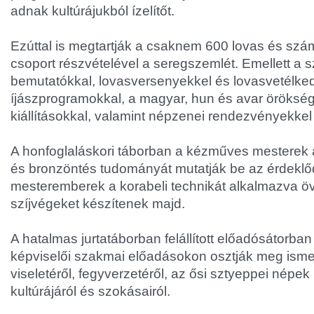
adnak kultúrájukból ízelítőt.
Ezúttal is megtartják a csaknem 600 lovas és szá
csoport részvételével a seregszemlét. Emellett a 
bemutatókkal, lovasversenyekkel és lovasvetélke
íjászprogramokkal, a magyar, hun és avar öröksé
kiállításokkal, valamint népzenei rendezvényekkel
A honfoglaláskori táborban a kézműves mesterek 
és bronzöntés tudományát mutatják be az érdeklő
mesteremberek a korabeli technikát alkalmazva ö
szíjvégeket készítenek majd.
A hatalmas jurtatáborban felállított előadósátorba
képviselői szakmai előadásokon osztják meg ismer
viseletéről, fegyverzetéről, az ősi sztyeppei népek
kultúrájáról és szokásairól.