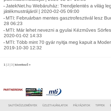
JatekNet.hu Webáruház: Trendjelentés a világ l
játékmustrájáról | 2020-02-05 09:00
MTI: Februárban mentes gasztrofesztivál lesz Bu
28 06:23
MTI: Már lehet nevezni a gyulai Kézműves Sörfesz
2020-01-02 14:33
MTI: Több mint 70 gyár nyitja meg kapuit a Moder
2019-10-30 12:32
|
|
|
1
2
3
következő »
PARTNEREINK
SAJTÓKÖZLEMÉNYEK
ÜZLETI AJÁNLATOK
PÁLYÁZATOK
TIPPEK