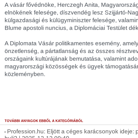
A vásár fővédnöke, Herczegh Anita, Magyarország
elnökének felesége, díszvendég lesz Szijjártó-Nagy
külgazdasági és külügyminiszter felesége, valami
Blume apostoli nuncius, a Diplomáciai Testület dé
A Diplomata Vásár politikamentes esemény, amel
önzetlenség, a pártatlanság és az összes résztve
országaink kultúrájának bemutatása, valamint ad
magyarországi közösségek és ügyek támogatására 
közleményben.
TOVÁBBI ANYAGOK EBBŐL A KATEGÓRIÁBÓL
Profession.hu: Eljött a céges karácsonyok ideje: