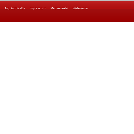
Jogi tudnivalók
Impresszum
Médiaajánlat
Webmester