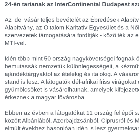
24-én tartanak az InterContinental Budapest sz
Az idei vásár teljes bevételét az Ébredések Alapí
Alapítvány, az Oltalom Karitatív Egyesület és a Nő
szervezetek támogatására fordítják - közölték az
MTI-vel.
Idén több mint 50 ország nagykövetségei fognak 
bemutassák nemzetük különlegességeit, a kézműv
ajándéktárgyaktól az ételekig és italokig. A vásár
stand is lesz. A látogatók dél-afrikai friss virágoka
gyümölcsöket is vásárolhatnak, amelyek kifejezet
érkeznek a magyar fővárosba.
Ebben az évben a látogatókat 11 ország fellépői s
között Albániából, Azerbajdzsánból, Ciprusról és 
elmúlt évekhez hasonlóan idén is lesz gyermeksar