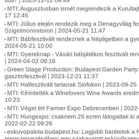
buli? | 2025-12-12 09:49
MTI: Augusztusban ismét megrendezik a Kurultaj
17 12:45
MTI: Július elején rendezik meg a Denagyvilág fes
Szigetmonostoron | 2024-05-21 11:47
MTI: Bábfesztivált rendeznek a Népligetben a gy
2024-05-21 10:00
MTI: Gyereknap - Vásári bábjátékos fesztivált r
| 2024-04-02 09:16
Green Stage Production: Budapest Garden Party: 
gasztrofesztivál | 2023-12-21 11:37
MTI: Halfesztivált tartanak Siófokon | 2023-09-25
MTI: Kihirdették a Winelovers Wine Awards eredm
10:23
MTI: Véget ért Farmer Expo Debrecenben | 2022
MTI: Hungexpo: csaknem 25 ezren látogattak ki a 
2022-02-22 09:26
eskuvopalota-budapest.hu: Legjobb barátotok a
megszervezésében: egy szakavatott esküvőszerve