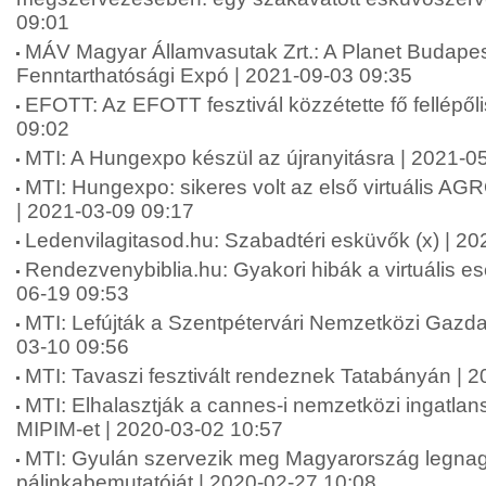
09:01
MÁV Magyar Államvasutak Zrt.: A Planet Budape
Fenntarthatósági Expó | 2021-09-03 09:35
EFOTT: Az EFOTT fesztivál közzétette fő fellépőli
09:02
MTI: A Hungexpo készül az újranyitásra | 2021-0
MTI: Hungexpo: sikeres volt az első virtuális A
| 2021-03-09 09:17
Ledenvilagitasod.hu: Szabadtéri esküvők (x) | 2
Rendezvenybiblia.hu: Gyakori hibák a virtuális 
06-19 09:53
MTI: Lefújták a Szentpétervári Nemzetközi Gazda
03-10 09:56
MTI: Tavaszi fesztivált rendeznek Tatabányán | 
MTI: Elhalasztják a cannes-i nemzetközi ingatlansz
MIPIM-et | 2020-03-02 10:57
MTI: Gyulán szervezik meg Magyarország legna
pálinkabemutatóját | 2020-02-27 10:08