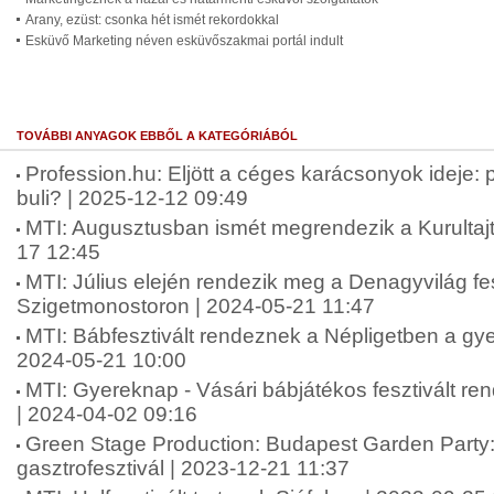
Arany, ezüst: csonka hét ismét rekordokkal
Esküvő Marketing néven esküvőszakmai portál indult
TOVÁBBI ANYAGOK EBBŐL A KATEGÓRIÁBÓL
Profession.hu: Eljött a céges karácsonyok ideje:
buli? | 2025-12-12 09:49
MTI: Augusztusban ismét megrendezik a Kurultaj
17 12:45
MTI: Július elején rendezik meg a Denagyvilág fes
Szigetmonostoron | 2024-05-21 11:47
MTI: Bábfesztivált rendeznek a Népligetben a gy
2024-05-21 10:00
MTI: Gyereknap - Vásári bábjátékos fesztivált r
| 2024-04-02 09:16
Green Stage Production: Budapest Garden Party: 
gasztrofesztivál | 2023-12-21 11:37