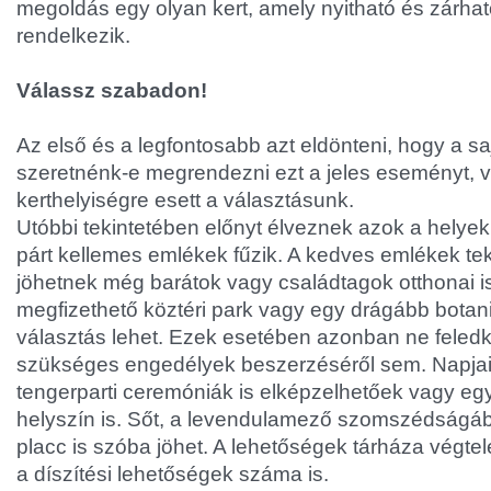
megoldás egy olyan kert, amely nyitható és zárható
rendelkezik.
Válassz szabadon!
Az első és a legfontosabb azt eldönteni, hogy a s
szeretnénk-e megrendezni ezt a jeles eseményt, 
kerthelyiségre esett a választásunk.
Utóbbi tekintetében előnyt élveznek azok a helye
párt kellemes emlékek fűzik. A kedves emlékek te
jöhetnek még barátok vagy családtagok otthonai i
megfizethető köztéri park vagy egy drágább botanik
választás lehet. Ezek esetében azonban ne fele
szükséges engedélyek beszerzéséről sem. Napja
tengerparti ceremóniák is elképzelhetőek vagy egy
helyszín is. Sőt, a levendulamező szomszédságá
placc is szóba jöhet. A lehetőségek tárháza végt
a díszítési lehetőségek száma is.