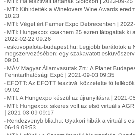
MTI: Halfesztivált tartanak Siófokon | 2023-09-25
MTI: Kihirdették a Winelovers Wine Awards eredm
10:23
MTI: Véget ért Farmer Expo Debrecenben | 2022
MTI: Hungexpo: csaknem 25 ezren látogattak ki a 
2022-02-22 09:26
eskuvopalota-budapest.hu: Legjobb barátotok a
megszervezésében: egy szakavatott esküvőszerve
09:01
MÁV Magyar Államvasutak Zrt.: A Planet Budape
Fenntarthatósági Expó | 2021-09-03 09:35
EFOTT: Az EFOTT fesztivál közzétette fő fellépőli
09:02
MTI: A Hungexpo készül az újranyitásra | 2021-0
MTI: Hungexpo: sikeres volt az első virtuális A
| 2021-03-09 09:17
Rendezvenybiblia.hu: Gyakori hibák a virtuális 
06-19 09:53