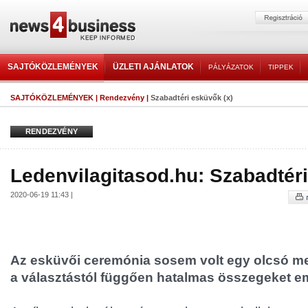
SAJTÓKÖZLEMÉNYEK
ÜZLETI AJÁNLATOK
PÁLYÁZATOK
TIPPEK
SAJTÓKÖZLEMÉNYEK
|
Rendezvény
|
Szabadtéri esküvők (x)
RENDEZVÉNY
Ledenvilagitasod.hu: Szabadtéri
2020-06-19 11:43 |
Az esküvői ceremónia sosem volt egy olcsó meg
a választástól függően hatalmas összegeket em