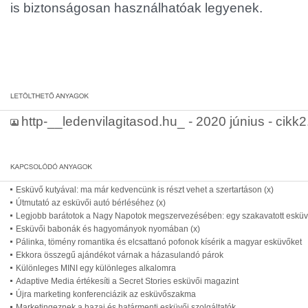
is biztonságosan használhatóak legyenek.
http-__ledenvilagitasod.hu_ - 2020 június - cikk2
Esküvő kutyával: ma már kedvencünk is részt vehet a szertartáson (x)
Útmutató az esküvői autó bérléséhez (x)
Legjobb barátotok a Nagy Napotok megszervezésében: egy szakavatott esküv
Esküvői babonák és hagyományok nyomában (x)
Pálinka, tömény romantika és elcsattanó pofonok kísérik a magyar esküvőket
Ekkora összegű ajándékot várnak a házasulandó párok
Különleges MINI egy különleges alkalomra
Adaptive Media értékesíti a Secret Stories esküvői magazint
Újra marketing konferenciázik az esküvőszakma
Marketingeznek a hazai és határmenti esküvői szolgáltatók