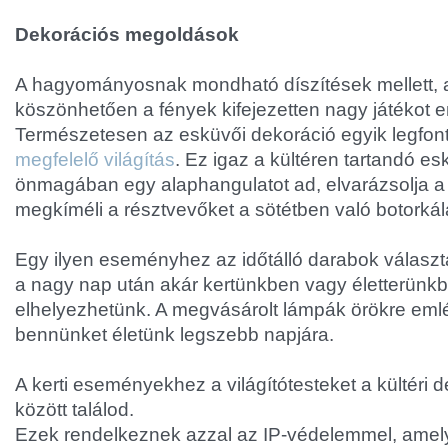
Dekorációs megoldások
A hagyományosnak mondható díszítések mellett, 
köszönhetően a fények kifejezetten nagy játékot
Természetesen az esküvői dekoráció egyik legfon
megfelelő világítás
. Ez igaz a kültéren tartandó esk
önmagában egy alaphangulatot ad, elvarázsolja a
megkíméli a résztvevőket a sötétben való botorkálá
Egy ilyen eseményhez az időtálló darabok választ
a nagy nap után akár kertünkben vagy életterünk
elhelyezhetünk. A megvásárolt lámpák örökre eml
bennünket életünk legszebb napjára.
A kerti eseményekhez a világítótesteket a kültéri d
között találod.
Ezek rendelkeznek azzal az IP-védelemmel, amely 