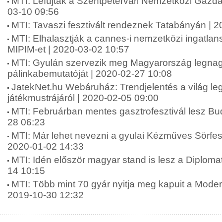
MTI: Lefújták a Szentpétervári Nemzetközi Gazda
03-10 09:56
MTI: Tavaszi fesztivált rendeznek Tatabányán | 
MTI: Elhalasztják a cannes-i nemzetközi ingatlansz
MIPIM-et | 2020-03-02 10:57
MTI: Gyulán szervezik meg Magyarország legna
pálinkabemutatóját | 2020-02-27 10:08
JatekNet.hu Webáruház: Trendjelentés a világ l
játékmustrájáról | 2020-02-05 09:00
MTI: Februárban mentes gasztrofesztivál lesz Bu
28 06:23
MTI: Már lehet nevezni a gyulai Kézműves Sörfesz
2020-01-02 14:33
MTI: Idén először magyar stand is lesz a Diploma
14 10:15
MTI: Több mint 70 gyár nyitja meg kapuit a Moder
2019-10-30 12:32