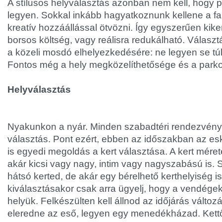
A stílusos helyválasztás azonban nem kell, hogy 
legyen. Sokkal inkább hagyatkoznunk kellene a fan
kreatív hozzáállással ötvözni. Így egyszerűen kike
borsos költség, vagy reálisra redukálható. Válasz
a közeli mosdó elhelyezkedésére: ne legyen se túl t
Fontos még a hely megközelíthetősége és a parkol
Helyválasztás
Nyakunkon a nyár. Minden szabadtéri rendezvén
választás. Pont ezért, ebben az időszakban az e
is egyedi megoldás a kert választása. A kert méret
akár kicsi vagy nagy, intim vagy nagyszabású is. S
hátsó kerted, de akár egy bérelhető kerthelyiség is
kiválasztásakor csak arra ügyelj, hogy a vendég
helyük. Felkészülten kell állnod az időjárás változá
eleredne az eső, legyen egy menedékházad. Kett