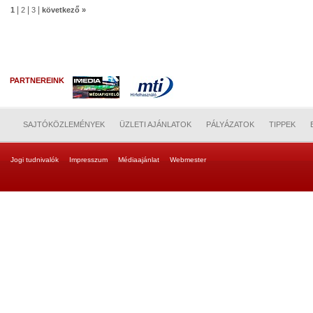
|
|
|
1
2
3
következő »
PARTNEREINK
SAJTÓKÖZLEMÉNYEK
ÜZLETI AJÁNLATOK
PÁLYÁZATOK
TIPPEK
Jogi tudnivalók
Impresszum
Médiaajánlat
Webmester