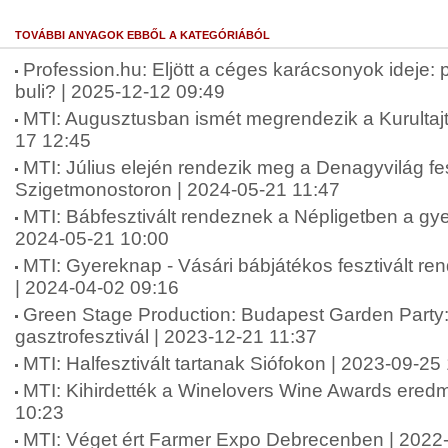
TOVÁBBI ANYAGOK EBBŐL A KATEGÓRIÁBÓL
Profession.hu: Eljött a céges karácsonyok ideje:
buli? | 2025-12-12 09:49
MTI: Augusztusban ismét megrendezik a Kurultaj
17 12:45
MTI: Július elején rendezik meg a Denagyvilág fes
Szigetmonostoron | 2024-05-21 11:47
MTI: Bábfesztivált rendeznek a Népligetben a gy
2024-05-21 10:00
MTI: Gyereknap - Vásári bábjátékos fesztivált r
| 2024-04-02 09:16
Green Stage Production: Budapest Garden Party: 
gasztrofesztivál | 2023-12-21 11:37
MTI: Halfesztivált tartanak Siófokon | 2023-09-25
MTI: Kihirdették a Winelovers Wine Awards eredm
10:23
MTI: Véget ért Farmer Expo Debrecenben | 2022