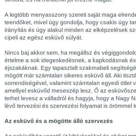
A legtöbb menyasszony szereti saját maga elrende
teendőket, mivel úgy gondolja, hogy csakis úgy ta
irányítás és úgy alakul minden az elképzelések szer
cipeli az egész esküvő súlyát.
Nincs baj akkor sem, ha megállsz és végiggondol
értelme a sok idegeskedésnek, a kapkodásnak és
éjszakáknak. Egy tapasztalt szakmabeli segítségét
mögött már számtalan sikeres esküvő áll. Aki tisz
sorrendiségével, valamint számtalan egyedi ötlet 
amellyel esküvőd meseszép lesz. Ő az esküvősze
terhet levesz a válladról és hagyja, hogy a Nagy N
lévő tervezési és szervezési folyamat is örömmel te
Az esküvő és a mögötte álló szervezés