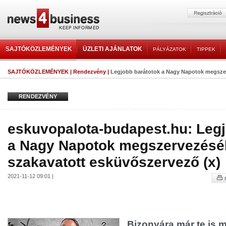
SAJTÓKÖZLEMÉNYEK
ÜZLETI AJÁNLATOK
PÁLYÁZATOK
TIPPEK
SAJTÓKÖZLEMÉNYEK
|
Rendezvény
|
Legjobb barátotok a Nagy Napotok megszer
RENDEZVÉNY
eskuvopalota-budapest.hu: Legj
a Nagy Napotok megszervezésé
szakavatott esküvőszervező (x)
2021-11-12 09:01 |
Bizonyára már te is 