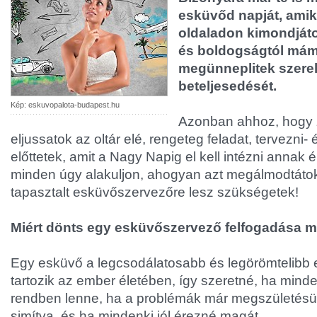
esküvőd napját, amiko
oldaladon kimondjáto
és boldogságtól má
megünneplitek szere
beteljesedését.
Kép: eskuvopalota-budapest.hu
Azonban ahhoz, hogy
eljussatok az oltár elé, rengeteg feladat, tervezni- 
előttetek, amit a Nagy Napig el kell intézni annak
minden úgy alakuljon, ahogyan azt megálmodtáto
tapasztalt esküvőszervezőre lesz szükségetek!
Miért dönts egy esküvőszervező felfogadása me
Egy esküvő a legcsodálatosabb és legörömtelib
tartozik az ember életében, így szeretné, ha min
rendben lenne, ha a problémák már megszületésük
simítva, és ha mindenki jól érezné magát.