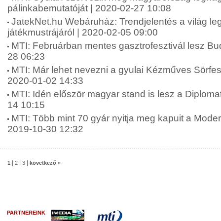
pálinkabemutatóját | 2020-02-27 10:08
JatekNet.hu Webáruház: Trendjelentés a világ l
játékmustrájáról | 2020-02-05 09:00
MTI: Februárban mentes gasztrofesztivál lesz Bu
28 06:23
MTI: Már lehet nevezni a gyulai Kézműves Sörfesz
2020-01-02 14:33
MTI: Idén először magyar stand is lesz a Diploma
14 10:15
MTI: Több mint 70 gyár nyitja meg kapuit a Moder
2019-10-30 12:32
|
|
|
1
2
3
következő »
PARTNEREINK