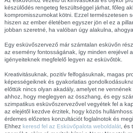
Az esküvőhöz vezető út kihívásokkal és olykor pro
készülődés rengeteg feszültséggel járhat, főleg a
kompromisszumokat kötni. Ezzel természetesen 
hiszen az ember életében egyszer jön el ez a pilla
jobban szeretné, ha valóban úgy alakulna, ahogya
Egy esküvőszervező már számtalan esküvőn részt
az esemény fontosságának, így minden erejével a
igényeiteknek megfelelő legyen az esküvőtök.
Kreativitásuknak, pozitív felfogásuknak, magas 
képességeiknek és gyakorlatias gondolkodásukn
előttük nincs olyan akadály, amelyet ne vennének
ahhoz, hogy meglegyen az összhang, és egy szám
szimpatikus esküvőszervezővel vegyétek fel a kap
az elejétől kezdve érzitek, hogy közös hullámhos
érdemes előzetes konzultációt foglalnotok és me
Ehhez
keresd fel az Esküvőpalota weboldalát
, és 