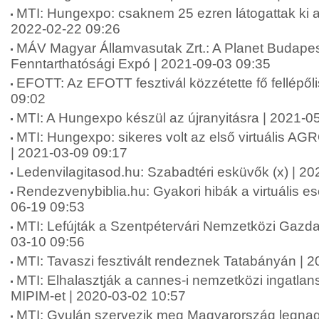
MTI: Hungexpo: csaknem 25 ezren látogattak ki a 
2022-02-22 09:26
MÁV Magyar Államvasutak Zrt.: A Planet Budape
Fenntarthatósági Expó | 2021-09-03 09:35
EFOTT: Az EFOTT fesztivál közzétette fő fellépőli
09:02
MTI: A Hungexpo készül az újranyitásra | 2021-0
MTI: Hungexpo: sikeres volt az első virtuális A
| 2021-03-09 09:17
Ledenvilagitasod.hu: Szabadtéri esküvők (x) | 2
Rendezvenybiblia.hu: Gyakori hibák a virtuális 
06-19 09:53
MTI: Lefújták a Szentpétervári Nemzetközi Gazda
03-10 09:56
MTI: Tavaszi fesztivált rendeznek Tatabányán | 
MTI: Elhalasztják a cannes-i nemzetközi ingatlansz
MIPIM-et | 2020-03-02 10:57
MTI: Gyulán szervezik meg Magyarország legna