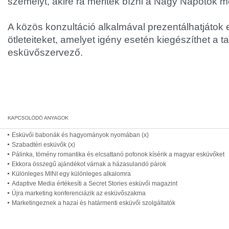
személyt, akire rá meritek bízni a Nagy Napotok m
A közös konzultáció alkalmával prezentálhatjátok 
ötleteiteket, amelyet igény esetén kiegészíthet a t
esküvőszervező.
Esküvői babonák és hagyományok nyomában (x)
Szabadtéri esküvők (x)
Pálinka, tömény romantika és elcsattanó pofonok kísérik a magyar esküvőket
Ekkora összegű ajándékot várnak a házasulandó párok
Különleges MINI egy különleges alkalomra
Adaptive Media értékesíti a Secret Stories esküvői magazint
Újra marketing konferenciázik az esküvőszakma
Marketingeznek a hazai és határmenti esküvői szolgáltatók