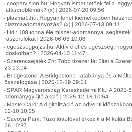
coopervision.hu: Hogyan ismerhetőek fel a leggy
látásproblémák? (x) | 2026-07-20 09:56
plazma1.hu: Hogyan lehet kiemelkedően haszno
plazmaadományozás? (x) | 2026-07-13 09:11
Lidl: 108 tonna élelmiszer-adománnyal segítettek
rászorulókat | 2026-06-08 10:08
egeszsegpajzs.hu: Aktív élet és egészség: hogya
időskorban? | 2026-04-10 11:47
Szerencsejáték Zrt: Több tízezer fát ültet a Szere
23 13:04
Bridgestone: A Bridgestone Tatabánya és a Máltai
összefogása | 2025-12-19 09:51
SPAR Magyarország Kereskedelmi Kft.: A 2025-ö
adománygyűjtő akció | 2025-12-18 10:54
MasterCard: A digitalizáció az adventi időszakba
12-10 10:25
Savoya Park: Tűzoltóautóval érkezik a Mikulás B
26 10:37