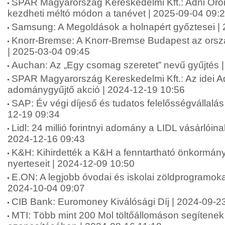
SPAR Magyarország Kereskedelmi Kft.: Adni Ör
kezdheti méltó módon a tanévet | 2025-09-04 09:
Samsung: A Megoldások a holnapért győztesei |
Knorr-Bremse: A Knorr-Bremse Budapest az orsz
| 2025-03-04 09:45
Auchan: Az „Egy csomag szeretet” nevű gyűjtés 
SPAR Magyarország Kereskedelmi Kft.: Az idei A
adománygyűjtő akció | 2024-12-19 10:56
SAP: Év végi díjeső és tudatos felelősségvállalá
12-19 09:34
Lidl: 24 millió forintnyi adomány a LIDL vásárlói
2024-12-16 09:43
K&H: Kihirdették a K&H a fenntartható önkormány
nyerteseit | 2024-12-09 10:50
E.ON: A legjobb óvodai és iskolai zöldprogramoka
2024-10-04 09:07
CIB Bank: Euromoney Kiválósági Díj | 2024-09-2
MTI: Több mint 200 Mol töltőállomáson segítenek 