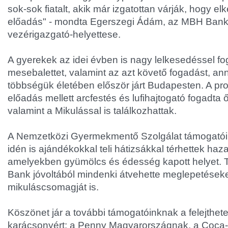
sok-sok fiatalt, akik már izgatottan várják, hogy e
előadás" - mondta Egerszegi Ádám, az MBH Bank 
vezérigazgató-helyettese.
A gyerekek az idei évben is nagy lelkesedéssel fo
mesebalettet, valamint az azt követő fogadást, ann
többségük életében először járt Budapesten. A pr
előadás mellett arcfestés és lufihajtogató fogadt
valamint a Mikulással is találkozhattak.
A Nemzetközi Gyermekmentő Szolgálat támogató
idén is ajándékokkal teli hátizsákkal térhettek haz
amelyekben gyümölcs és édesség kapott helyet.
Bank jóvoltából mindenki átvehette meglepetéseke
mikuláscsomagját is.
Köszönet jár a további támogatóinknak a felejthete
karácsonyért: a Penny Magyarországnak, a Coc