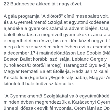
22 Budapestre akkreditált nagykövet.
A gála programja "A diótörő" című mesebalett vol
és a Gyermekmentő Szolgálat együttműködéséne
ajándéka a gyerekek számára advent idején. Csaj
balett előadása a meghívott gyermekek számára 
elengedhetetlen része, hiszen idén közel negyed
meg a két szervezet minden évben ezt az esemény
a december 17-i matinéelőadáson Lee Soobin (Már
Boston Ballet korábbi szólistája, Leblanc Gergely
(Unokaöcs/Diótörő/Herceg), Harangozó Gyula-díj
Magyar Nemzeti Balett Étoile-ja, Radziush Mikalai
Kekalo Iurii (Egérkirály/Egérkirály baba), Magyar 
kitüntetett balettművész táncolták.
"A Gyermekmentő Szolgálattal való együttműködé
minden évben megrendezzük a Karácsonyi Gyerm
ünnepi időszak egyik fénypontja. Öröm látni az 