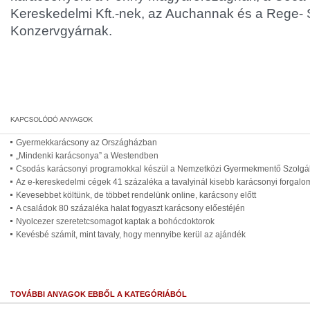
Kereskedelmi Kft.-nek, az Auchannak és a Rege- 
Konzervgyárnak.
Gyermekkarácsony az Országházban
„Mindenki karácsonya” a Westendben
Csodás karácsonyi programokkal készül a Nemzetközi Gyermekmentő Szolgála
Az e-kereskedelmi cégek 41 százaléka a tavalyinál kisebb karácsonyi forgalo
Kevesebbet költünk, de többet rendelünk online, karácsony előtt
A családok 80 százaléka halat fogyaszt karácsony előestéjén
Nyolcezer szeretetcsomagot kaptak a bohócdoktorok
Kevésbé számít, mint tavaly, hogy mennyibe kerül az ajándék
TOVÁBBI ANYAGOK EBBŐL A KATEGÓRIÁBÓL