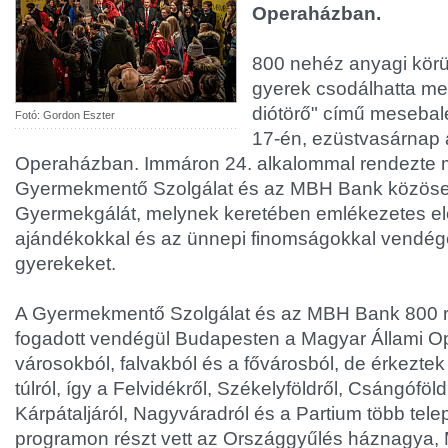
Operaházban.
800 nehéz anyagi körü
gyerek csodálhatta me
diótörő" című mesebal
Fotó: Gordon Eszter
17-én, ezüstvasárnap 
Operaházban. Immáron 24. alkalommal rendezte
Gyermekmentő Szolgálat és az MBH Bank közöse
Gyermekgálát, melynek keretében emlékezetes el
ajándékokkal és az ünnepi finomságokkal vendég
gyerekeket.
A Gyermekmentő Szolgálat és az MBH Bank 800 r
fogadott vendégül Budapesten a Magyar Állami O
városokból, falvakból és a fővárosból, de érkeztek
túlról, így a Felvidékről, Székelyföldről, Csángóföl
Kárpátaljáról, Nagyváradról és a Partium több tele
programon részt vett az Országgyűlés háznagya, M