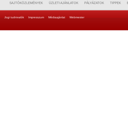
SAJTÓKÖZLEMÉNYEK
ÜZLETI AJÁNLATOK
PÁLYÁZATOK
TIPPEK
Jogi tudnivalók
Impresszum
Médiaajánlat
Webmester