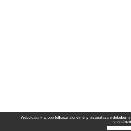
Weboldalunk a jobb felhasználói élmény biztosítása érdekében sü
vonatkozó