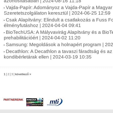
azonosításában | 2024-08-16 11:18
Vajda-Papír: Adományoz a Vajda-Papír a Magyar 
Szeretetszolgálaton keresztül | 2024-06-25 12:59
Csak Alapítvány: Elindult a csatlakozás a Fuss 
élményfutáshoz | 2024-04-04 09:41
BioTechUSA: A Mályvavirág Alapítvány és a Bio
prehabilitációért | 2024-04-02 11:20
Samsung: Megoldások a holnapért program | 202
Decathlon: A Decathlon a tavaszi fáradtság és a
kondibérletárak ellen | 2024-03-19 10:35
|
|
|
1
2
3
következő »
PARTNEREINK