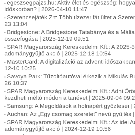
egeszsegpajzs.hu: Aktív élet és egészség: hogya
időskorban? | 2026-04-10 11:47
Szerencsejáték Zrt: Több tízezer fát ültet a Szere
23 13:04
Bridgestone: A Bridgestone Tatabánya és a Máltai
összefogása | 2025-12-19 09:51
SPAR Magyarország Kereskedelmi Kft.: A 2025-ö
adománygyűjtő akció | 2025-12-18 10:54
MasterCard: A digitalizáció az adventi időszakba
12-10 10:25
Savoya Park: Tűzoltóautóval érkezik a Mikulás B
26 10:37
SPAR Magyarország Kereskedelmi Kft.: Adni Ör
kezdheti méltó módon a tanévet | 2025-09-04 09:
Samsung: A Megoldások a holnapért győztesei |
Auchan: Az „Egy csomag szeretet” nevű gyűjtés 
SPAR Magyarország Kereskedelmi Kft.: Az idei A
adománygyűjtő akció | 2024-12-19 10:56