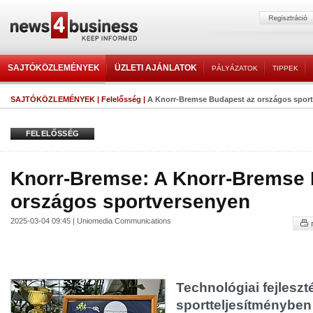
SAJTÓKÖZLEMÉNYEK
ÜZLETI AJÁNLATOK
PÁLYÁZATOK
TIPPEK
SAJTÓKÖZLEMÉNYEK
|
Felelősség
|
A Knorr-Bremse Budapest az országos spor
FELELŐSSÉG
Knorr-Bremse: A Knorr-Bremse 
országos sportversenyen
2025-03-04 09:45 | Uniomedia Communications
Technológiai fejleszt
sportteljesítményben