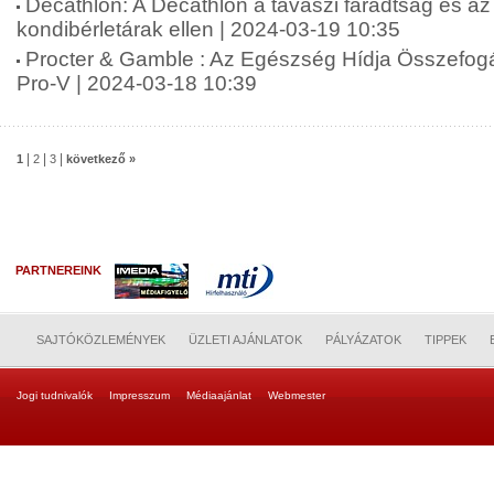
Decathlon: A Decathlon a tavaszi fáradtság és a
kondibérletárak ellen | 2024-03-19 10:35
Procter & Gamble : Az Egészség Hídja Összefogá
Pro-V | 2024-03-18 10:39
|
|
|
1
2
3
következő »
PARTNEREINK
SAJTÓKÖZLEMÉNYEK
ÜZLETI AJÁNLATOK
PÁLYÁZATOK
TIPPEK
Jogi tudnivalók
Impresszum
Médiaajánlat
Webmester