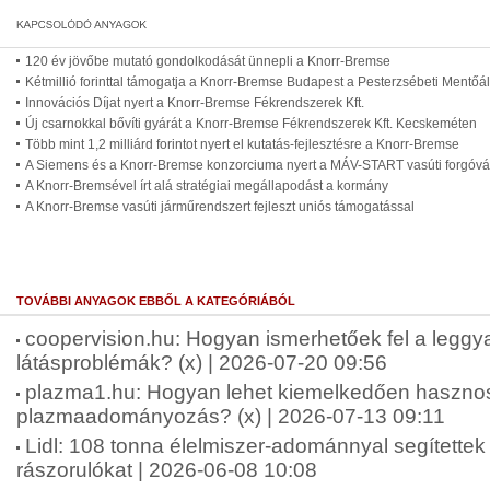
120 év jövőbe mutató gondolkodását ünnepli a Knorr-Bremse
Kétmillió forinttal támogatja a Knorr-Bremse Budapest a Pesterzsébeti Mentőá
Innovációs Díjat nyert a Knorr-Bremse Fékrendszerek Kft.
Új csarnokkal bővíti gyárát a Knorr-Bremse Fékrendszerek Kft. Kecskeméten
Több mint 1,2 milliárd forintot nyert el kutatás-fejlesztésre a Knorr-Bremse
A Siemens és a Knorr-Bremse konzorciuma nyert a MÁV-START vasúti forgóváza
A Knorr-Bremsével írt alá stratégiai megállapodást a kormány
A Knorr-Bremse vasúti járműrendszert fejleszt uniós támogatással
TOVÁBBI ANYAGOK EBBŐL A KATEGÓRIÁBÓL
coopervision.hu: Hogyan ismerhetőek fel a leggy
látásproblémák? (x) | 2026-07-20 09:56
plazma1.hu: Hogyan lehet kiemelkedően haszno
plazmaadományozás? (x) | 2026-07-13 09:11
Lidl: 108 tonna élelmiszer-adománnyal segítettek
rászorulókat | 2026-06-08 10:08