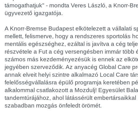
támogathatjuk" - mondta Veres László, a Knorr-B
ügyvezető igazgatója.
A Knorr-Bremse Budapest elkötelezett a vállalati 
mellett, felismerve, hogy a rendszeres sportolás hoz
mentális egészséghez, ezáltal is javítva a cég telj
részvétele a Fut a cég versengésben immár több év
számos más kezdeményezésük is ennek az elköte
jegyében szerveződik. Az anyacég Global Care pr
annak elveit helyi szintre alkalmazó Local Care tá
felelősségvállalásra épülő programja keretében p
alkalommal csatlakozott a Mozdulj! Egyesület Bal
tandemtúrájához, ahol látássérült embertársaikkal
szabadban mozgás önfeledt örömét.