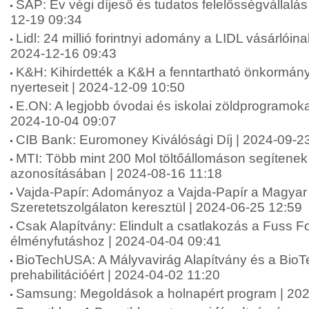
SAP: Év végi díjeső és tudatos felelősségvállalá
12-19 09:34
Lidl: 24 millió forintnyi adomány a LIDL vásárlói
2024-12-16 09:43
K&H: Kihirdették a K&H a fenntartható önkormány
nyerteseit | 2024-12-09 10:50
E.ON: A legjobb óvodai és iskolai zöldprogramoka
2024-10-04 09:07
CIB Bank: Euromoney Kiválósági Díj | 2024-09-2
MTI: Több mint 200 Mol töltőállomáson segítenek 
azonosításában | 2024-08-16 11:18
Vajda-Papír: Adományoz a Vajda-Papír a Magyar 
Szeretetszolgálaton keresztül | 2024-06-25 12:59
Csak Alapítvány: Elindult a csatlakozás a Fuss 
élményfutáshoz | 2024-04-04 09:41
BioTechUSA: A Mályvavirág Alapítvány és a Bio
prehabilitációért | 2024-04-02 11:20
Samsung: Megoldások a holnapért program | 202