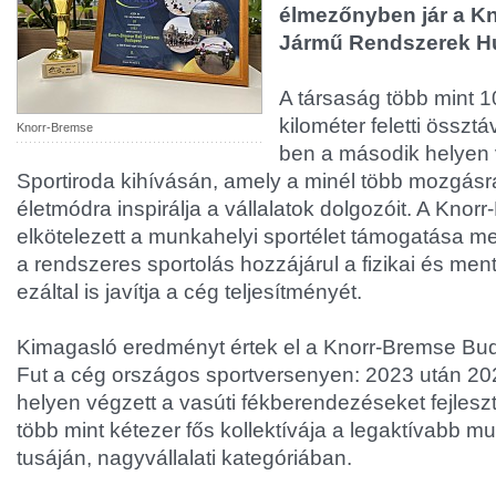
élmezőnyben jár a K
Jármű Rendszerek Hun
A társaság több mint 1
kilométer feletti össztá
Knorr-Bremse
ben a második helyen 
Sportiroda kihívásán, amely a minél több mozgásra
életmódra inspirálja a vállalatok dolgozóit. A Kno
elkötelezett a munkahelyi sportélet támogatása mel
a rendszeres sportolás hozzájárul a fizikai és me
ezáltal is javítja a cég teljesítményét.
Kimagasló eredményt értek el a Knorr-Bremse Bu
Fut a cég országos sportversenyen: 2023 után 20
helyen végzett a vasúti fékberendezéseket fejleszt
több mint kétezer fős kollektívája a legaktívabb 
tusáján, nagyvállalati kategóriában.