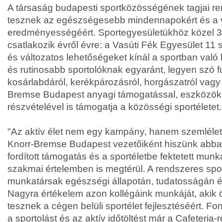
A társaság budapesti sportközösségének tagjai 
tesznek az egészségesebb mindennapokért és a v
eredményességéért. Sportegyesületükhöz közel 3
csatlakozik évről évre: a Vasúti Fék Egyesület 11
és változatos lehetőségeket kínál a sportban val
és rutinosabb sportolóknak egyaránt, legyen szó fut
kosárlabdáról, kerékpározásról, horgászatról vagy 
Bremse Budapest anyagi támogatással, eszközökk
részvételével is támogatja a közösségi sportéletet.
"Az aktív élet nem egy kampány, hanem szemlélet 
Knorr-Bremse Budapest vezetőiként hiszünk abba
fordított támogatás és a sportéletbe fektetett mun
szakmai értelemben is megtérül. A rendszeres spo
munkatársak egészségi állapotán, tudatosságán és
Nagyra értékelem azon kollégáink munkáját, akik 
tesznek a cégen belüli sportélet fejlesztéséért. F
a sportolást és az aktív időtöltést már a Cafeteria