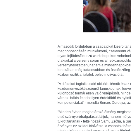
A második fordulóban a csapatokat kísérő tanár
meghonosodásán munkálkodó, cselekedni vágyó
olyan fejlődésfókuszú workshopokon vehetnek
diákjaikat a verseny során és a hétköznapokb
versenyhelyzetben, hanem a mindennapokban i
birtokában még tudatosabban és ösztönzőleg je
közben építik a fiatalok belső motivációját.
"A diákokat foglalkoztató aktuális témák és a
kezdeményezőkészségről tanúskodnak, legyen 
különböző formái ellen való fellépésről. Min
várnak: hálás feladat ilyen érdeklődő és nyitott
kompetenciákat" - mondta Borsos Dorottya, az
"Minden évben meghatározó élmény megismern
első szárnypróbálgatásait látjuk, hanem mély
tükröt tartanak - tette hozzá Samu Zsófia, a
érvényes ez az idei kihívásra: a csapatok bát
mindenképpen optimizmusra ad okot a jövőnk a