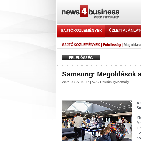
SAJTÓKÖZLEMÉNYEK
ÜZLETI AJÁNLA
SAJTÓKÖZLEMÉNYEK
|
Felelősség
|
Megoldáso
FELELŐSSÉG
Samsung: Megoldások a
2024-03-27 10:47 | ACG Reklámügynökség
A 
Sa
Ki
Me
fe
12
po