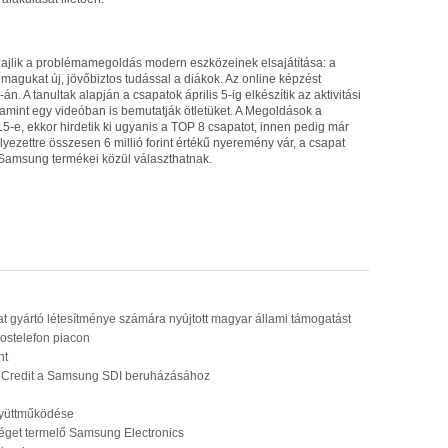
zajlik a problémamegoldás modern eszközeinek elsajátítása: a
magukat új, jövőbiztos tudással a diákok. Az online képzést
. A tanultak alapján a csapatok április 5-ig elkészítik az aktivitási
lamint egy videóban is bemutatják ötletüket. A Megoldások a
15-e, ekkor hirdetik ki ugyanis a TOP 8 csapatot, innen pedig már
yezettre összesen 6 millió forint értékű nyeremény vár, a csapat
 a Samsung termékei közül választhatnak.
gyártó létesítménye számára nyújtott magyar állami támogatást
ostelefon piacon
nt
 UniCredit a Samsung SDI beruházásához
yüttműködése
séget termelő Samsung Electronics