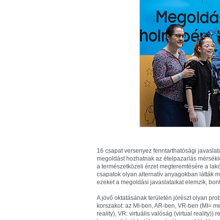
16 csapat versenyez fenntarthatósági javaslat
megoldást hozhatnak az ételpazarlás mérséklés
a természetközeli érzet megteremtésére a lak
csapatok olyan alternatív anyagokban látták me
ezeket a megoldási javaslataikat elemzik, bon
A jövő oktatásának területén jórészt olyan pro
korszakot: az MI-ben, AR-ben, VR-ben (MI= mes
reality), VR: virtuális valóság (virtual reality)