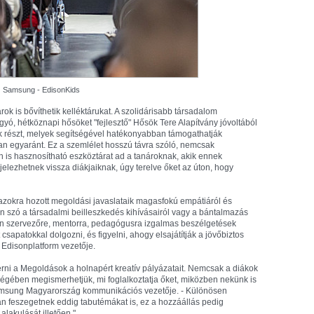
Samsung - EdisonKids
ok is bővíthetik kelléktárukat. A szolidárisabb társadalom
, hétköznapi hősöket "fejlesztő" Hősök Tere Alapítvány jóvoltából
 részt, melyek segítségével hatékonyabban támogathatják
an egyaránt. Ez a szemlélet hosszú távra szóló, nemcsak
s hasznosítható eszköztárat ad a tanároknak, akik ennek
lezhetnek vissza diákjaiknak, úgy terelve őket az úton, hogy
z azokra hozott megoldási javaslataik magasfokú empátiáról és
szó a társadalmi beilleszkedés kihívásairól vagy a bántalmazás
den szervezőre, mentorra, pedagógusra izgalmas beszélgetések
 csapatokkal dolgozni, és figyelni, ahogy elsajátítják a jövőbiztos
 Edisonplatform vezetője.
i a Megoldások a holnapért kreatív pályázatait. Nemcsak a diákok
ségében megismerhetjük, mi foglalkoztatja őket, miközben nekünk is
 Samsung Magyarország kommunikációs vezetője. - Különösen
ran feszegetnek eddig tabutémákat is, ez a hozzáállás pedig
lakulását illetően."