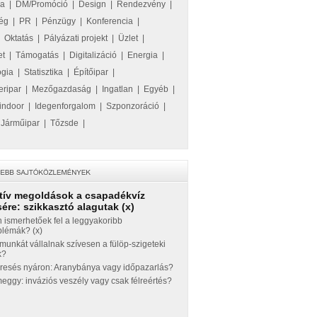
ka
|
DM/Promóció
|
Design
|
Rendezvény
|
ég
|
PR
|
Pénzügy
|
Konferencia
|
|
Oktatás
|
Pályázati projekt
|
Üzlet
|
et
|
Támogatás
|
Digitalizáció
|
Energia
|
ógia
|
Statisztika
|
Építőipar
|
eripar
|
Mezőgazdaság
|
Ingatlan
|
Egyéb
|
indoor
|
Idegenforgalom
|
Szponzoráció
|
|
Járműipar
|
Tőzsde
|
tív megoldások a csapadékvíz
ére: szikkasztó alagutak (x)
 ismerhetőek fel a leggyakoribb
blémák? (x)
munkát vállalnak szívesen a fülöp-szigeteki
k?
eresés nyáron: Aranybánya vagy időpazarlás?
ggy: inváziós veszély vagy csak félreértés?