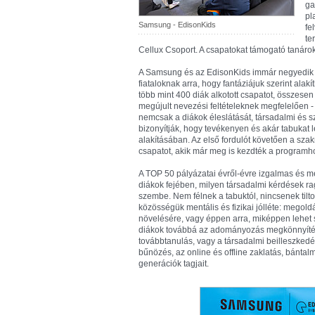
ga
pl
Samsung - EdisonKids
fe
te
Cellux Csoport. A csapatokat támogató tanáro
A Samsung és az EdisonKids immár negyedik al
fiataloknak arra, hogy fantáziájuk szerint ala
több mint 400 diák alkotott csapatot, összesen
megújult nevezési feltételeknek megfelelően - 
nemcsak a diákok éleslátását, társadalmi és sz
bizonyítják, hogy tevékenyen és akár tabukat l
alakításában. Az első fordulót követően a szak
csapatot, akik már meg is kezdték a programho
A TOP 50 pályázatai évről-évre izgalmas és m
diákok fejében, milyen társadalmi kérdések r
szembe. Nem félnek a tabuktól, nincsenek tiltot
közösségük mentális és fizikai jólléte: mego
növelésére, vagy éppen arra, miképpen lehet 
diákok továbbá az adományozás megkönnyítés
továbbtanulás, vagy a társadalmi beilleszkedé
bűnözés, az online és offline zaklatás, bánta
generációk tagjait.