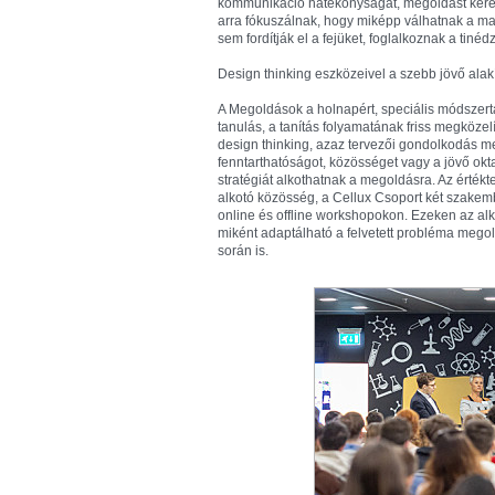
kommunikáció hatékonyságát, megoldást keres
arra fókuszálnak, hogy miképp válhatnak a mai 
sem fordítják el a fejüket, foglalkoznak a tin
Design thinking eszközeivel a szebb jövő alak
A Megoldások a holnapért, speciális módszerta
tanulás, a tanítás folyamatának friss megközel
design thinking, azaz tervezői gondolkodás met
fenntarthatóságot, közösséget vagy a jövő okta
stratégiát alkothatnak a megoldásra. Az érték
alkotó közösség, a Cellux Csoport két szakem
online és offline workshopokon. Ezeken az al
miként adaptálható a felvetett probléma mego
során is.