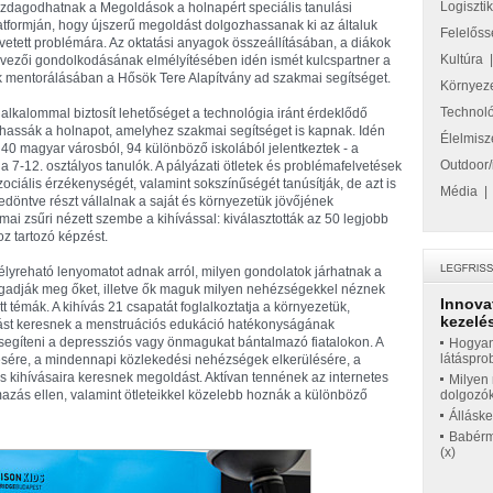
Logiszti
zdagodhatnak a Megoldások a holnapért speciális tanulási
atformján, hogy újszerű megoldást dolgozhassanak ki az általuk
Felelőss
lvetett problémára. Az oktatási anyagok összeállításában, a diákok
Kultúra
rvezői gondolkodásának elmélyítésében idén ismét kulcspartner a
k mentorálásában a Hősök Tere Alapítvány ad szakmai segítséget.
Környez
Technol
kalommal biztosít lehetőséget a technológia iránt érdeklődő
kíthassák a holnapot, amelyhez szakmai segítséget is kapnak. Idén
Élelmisz
 40 magyar városból, 94 különböző iskolából jelentkeztek - a
Outdoor/
a 7-12. osztályos tanulók. A pályázati ötletek és problémafelvetések
ociális érzékenységét, valamint sokszínűségét tanúsítják, de azt is
Média
edöntve részt vállalnak a saját és környezetük jövőjének
mai zsűri nézett szembe a kihívással: kiválasztották az 50 legjobb
z tartozó képzést.
élyreható lenyomatot adnak arról, milyen gondolatok járhatnak a
agadják meg őket, illetve ők maguk milyen nehézségekkel néznek
Innova
t témák. A kihívás 21 csapatát foglalkoztatja a környezetük,
kezelés
ldást keresnek a menstruációs edukáció hatékonyságának
segíteni a depressziós vagy önmagukat bántalmazó fiatalokon. A
Hogyan
látáspro
ére, a mindennapi közlekedési nehézségek elkerülésére, a
s kihívásaira keresnek megoldást. Aktívan tennének az internetes
Milyen 
lmazás ellen, valamint ötleteikkel közelebb hoznák a különböző
dolgozó
Állásk
Babérme
(x)