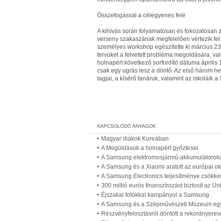
Összefogással a célegyenes felé
A kihívás során folyamatosan és fokozatosan 
verseny szakaszának megfelelően vértezik fel 
személyes workshop egészítette ki március 23-án
tervüket a felvetett probléma megoldására, va
holnapért következő sorfordító dátuma április 
csak egy ugrás lesz a döntő. Az első három hel
tagjai, a kísérő tanáruk, valamint az iskoláik
Magyar diákok Koreában
A Megoldások a holnapért győztesei
A Samsung elektromosjármű-akkumulátorokat 
A Samsung és a Xiaomi aratott az európai ok
A Samsung Electronics teljesítménye csökke
300 millió eurós finanszírozást biztosít az
Éjszakai fotókkal kampányol a Samsung
A Samsung és a Szépművészeti Múzeum eg
Részvényfelosztásról döntött a rekordnyere