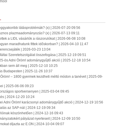
chool
L
eggyakoribb látásproblémák? (x) | 2026-07-20 09:56
sznos plazmaadományozás? (x) | 2026-07-13 09:11
ettek a LIDL vásárlók a rászorulókat | 2026-06-08 10:08
ogyan maradhatunk fittek időskorban? | 2026-04-10 11:47
Szerencsejáték | 2026-03-23 13:04
áltai Szeretetszolgálat összefogása | 2025-12-19 09:51
25-ös Adni Öröm! adománygyűjtő akció | 2025-12-18 10:54
zakban sem áll meg | 2025-12-10 10:25
lás Budapesten | 2025-11-26 10:37
 Öröm! – 1800 gyermek kezdheti méltó módon a tanévet | 2025-09-
ei | 2025-06-06 09:23
országos sportversenyen | 2025-03-04 09:45
tés | 2024-12-20 10:24
ei Adni Öröm! karácsonyi adománygyűjtő akció | 2024-12-19 10:56
llalás az SAP-nál | 2024-12-19 09:34
sárlóinak köszönhetően | 2024-12-16 09:43
mányzatokért pályázat nyerteseit | 2024-12-09 10:50
amokat díjazta az E.ON | 2024-10-04 09:07