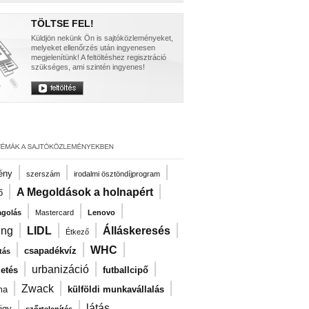
TÖLTSE FEL!
Küldjön nekünk Ön is sajtóközleményeket,
melyeket ellenőrzés után ingyenesen
megjelenítünk! A feltöltéshez regisztráció
szükséges, ami szintén ingyenes!
|
|
|
ény
szerszám
irodalmi ösztöndíjprogram
|
|
A Megoldások a holnapért
ő
|
|
|
agolás
Mastercard
Lenovo
|
|
|
|
ng
LIDL
Álláskeresés
Étkező
|
|
|
WHC
csapadékvíz
tás
|
|
|
urbanizáció
zetés
futballcipő
|
|
|
Zwack
ma
külföldi munkavállalás
|
|
látás
igy