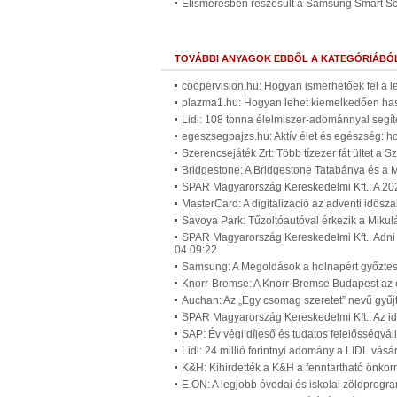
Elismerésben részesült a Samsung Smart S
TOVÁBBI ANYAGOK EBBŐL A KATEGÓRIÁBÓ
coopervision.hu: Hogyan ismerhetőek fel a l
plazma1.hu: Hogyan lehet kiemelkedően ha
Lidl: 108 tonna élelmiszer-adománnyal segít
egeszsegpajzs.hu: Aktív élet és egészség: h
Szerencsejáték Zrt: Több tízezer fát ültet a 
Bridgestone: A Bridgestone Tatabánya és a M
SPAR Magyarország Kereskedelmi Kft.: A 20
MasterCard: A digitalizáció az adventi idős
Savoya Park: Tűzoltóautóval érkezik a Miku
SPAR Magyarország Kereskedelmi Kft.: Adni
04 09:22
Samsung: A Megoldások a holnapért győztes
Knorr-Bremse: A Knorr-Bremse Budapest az 
Auchan: Az „Egy csomag szeretet” nevű gyűj
SPAR Magyarország Kereskedelmi Kft.: Az id
SAP: Év végi díjeső és tudatos felelősségvá
Lidl: 24 millió forintnyi adomány a LIDL vá
K&H: Kihirdették a K&H a fenntartható önkor
E.ON: A legjobb óvodai és iskolai zöldprogr