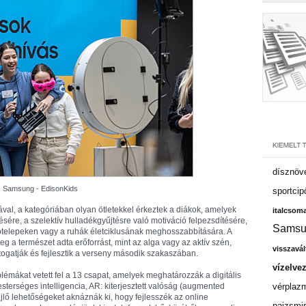
dísznöv
Samsung - EdisonKids
sportcip
ával, a kategóriában olyan ötletekkel érkeztek a diákok, amelyek
italcsom
ére, a szelektív hulladékgyűjtésre való motiváció felpezsdítésére,
Samsu
ótelepeken vagy a ruhák életciklusának meghosszabbítására. A
g a természet adta erőforrást, mint az alga vagy az aktív szén,
visszavál
togatják és fejlesztik a verseny második szakaszában.
vízelve
blémákat vetett fel a 13 csapat, amelyek meghatározzák a digitális
terséges intelligencia, AR: kiterjesztett valóság (augmented
vérplaz
) rejlő lehetőségeket aknáznák ki, hogy fejlesszék az online
pajzsmir