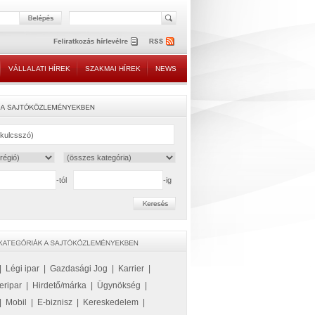
VÁLLALATI HÍREK
SZAKMAI HÍREK
NEWS
-tól
-ig
|
Légi ipar
|
Gazdasági Jog
|
Karrier
|
eripar
|
Hirdető/márka
|
Ügynökség
|
|
Mobil
|
E-biznisz
|
Kereskedelem
|