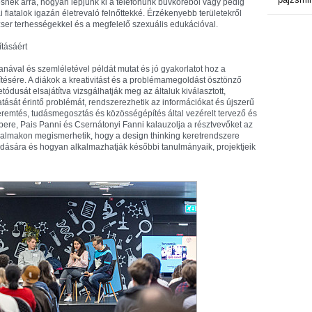
nek arra, hogyan lépjünk ki a telefonunk bűvköréből vagy pedig
fiatalok igazán életrevaló felnőttekké. Érzékenyebb területekről
édzser terhességekkel és a megfelelő szexuális edukációval.
ításáért
nával és szemléletével példát mutat és jó gyakorlatot hoz a
ítésére. A diákok a kreativitást és a problémamegoldást ösztönző
ódusát elsajátítva vizsgálhatják meg az általuk kiválasztott,
tását érintő problémát, rendszerezhetik az információkat és újszerű
teremtés, tudásmegosztás és közösségépítés által vezérelt tervező és
bere, Pais Panni és Csernátonyi Fanni kalauzolja a résztvevőket az
kalmakon megismerhetik, hogy a design thinking keretrendszere
ldására és hogyan alkalmazhatják későbbi tanulmányaik, projektjeik