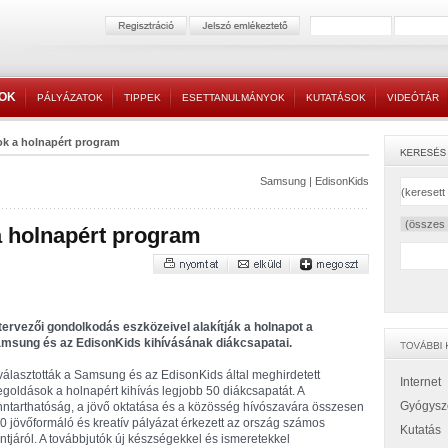
TOK
PÁLYÁZATOK
TIPPEK
ESETTANULMÁNYOK
KUTATÁSOK
VIDEÓTÁR
k a holnapért program
Samsung
|
EdisonKids
 holnapért program
tervezői gondolkodás eszközeivel alakítják a holnapot a
msung és az EdisonKids kihívásának diákcsapatai.
választották a Samsung és az EdisonKids által meghirdetett
Internet
goldások a holnapért kihívás legjobb 50 diákcsapatát. A
Gyógysz
nntarthatóság, a jövő oktatása és a közösség hívószavára összesen
0 jövőformáló és kreatív pályázat érkezett az ország számos
Kutatás
ntjáról. A továbbjutók új készségekkel és ismeretekkel