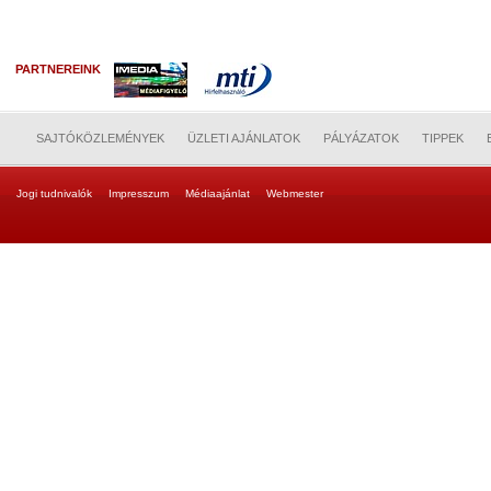
PARTNEREINK
SAJTÓKÖZLEMÉNYEK
ÜZLETI AJÁNLATOK
PÁLYÁZATOK
TIPPEK
Jogi tudnivalók
Impresszum
Médiaajánlat
Webmester