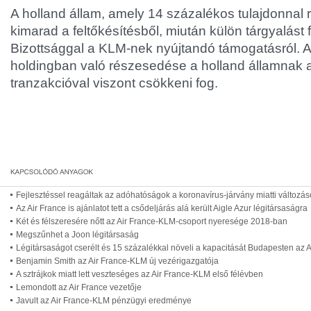
A holland állam, amely 14 százalékos tulajdonnal 
kimarad a feltőkésítésből, miután külön tárgyalást 
Bizottsággal a KLM-nek nyújtandó támogatásról. A
holdingban való részesedése a holland államnak 
tranzakcióval viszont csökkeni fog.
Fejlesztéssel reagáltak az adóhatóságok a koronavírus-járvány miatti változás
Az Air France is ajánlatot tett a csődeljárás alá került Aigle Azur légitársaságra
Két és félszeresére nőtt az Air France-KLM-csoport nyeresége 2018-ban
Megszűnhet a Joon légitársaság
Légitársaságot cserélt és 15 százalékkal növeli a kapacitását Budapesten az A
Benjamin Smith az Air France-KLM új vezérigazgatója
A sztrájkok miatt lett veszteséges az Air France-KLM első félévben
Lemondott az Air France vezetője
Javult az Air France-KLM pénzügyi eredménye