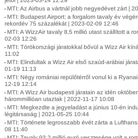
jétől | 2023-03-14 12:29
MTI: Az Airbus a vártnál jobb negyedévet zárt | 
MTI: Budapest Airport: a forgalom tavaly év végér
rekordév 75 százalékát | 2023-02-09 12:46
MTI: A WizzAir tavaly 8,5 millió utast szállított a r
02-03 12:26
MTI: Törökországi járatokkal bővül a Wizz Air kín
11:02
MTI: Elindultak a Wizz Air első szaúd-arábiai jára
01-19 11:13
MTI: Négy romániai repülőtérről vonul ki a Ryanai
12-19 12:14
MTI: A Wizz Air budapesti járatain az idén októb
hárommillióan utaztak | 2022-11-17 10:08
MTI: Megkezdte a jegyeladást a június 10-én ind
légitársaság | 2021-05-25 10:44
MTI: Története legrosszabb évét zárta a Lufthans
08 11:40
MTI: Tavaly 93,2 millió euró vesztesége volt a rom