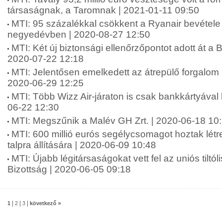
társaságnak, a Taromnak | 2021-01-11 09:50
MTI: 95 százalékkal csökkent a Ryanair bevétele
negyedévben | 2020-08-27 12:50
MTI: Két új biztonsági ellenőrzőpontot adott át a B
2020-07-22 12:18
MTI: Jelentősen emelkedett az átrepülő forgalom 
2020-06-29 12:25
MTI: Több Wizz Air-járaton is csak bankkártyával l
06-22 12:30
MTI: Megszűnik a Malév GH Zrt. | 2020-06-18 10
MTI: 600 millió eurós segélycsomagot hoztak létre
talpra állítására | 2020-06-09 10:48
MTI: Újabb légitársaságokat vett fel az uniós tiltól
Bizottság | 2020-06-05 09:18
|
|
|
1
2
3
következő »