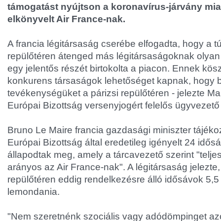
támogatást nyújtson a koronavírus-járvány mia
elkönyvelt Air France-nak.
A francia légitársaság cserébe elfogadta, hogy a túl
repülőtéren átenged más légitársaságoknak olyan
egy jelentős részét birtokolta a piacon. Ennek kö
konkurens társaságok lehetőséget kapnak, hogy 
tevékenységüket a párizsi repülőtéren - jelezte Ma
Európai Bizottság versenyjogért felelős ügyvezető
Bruno Le Maire francia gazdasági miniszter tájékoz
Európai Bizottság által eredetileg igényelt 24 idős
állapodtak meg, amely a tárcavezető szerint "telj
arányos az Air France-nak". A légitársaság jelezte
repülőtéren eddig rendelkezésre álló idősávok 5,5 
lemondania.
"Nem szeretnénk szociális vagy adódömpinget azo