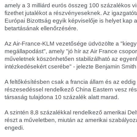
amely a 3 milliárd eurós összeg 100 százalékos v
fizethet jutalékot a részvényeseknek. Az igazgat
Európai Bizottság egyik képviselője is helyet kap
betartásának ellenőrzésére.
Az Air-France-KLM vezetősége üdvözölte a "kiegy
megállapodást", amely "jó hír az Air France csopo
műveletnek köszönhetően stabilizálható az egyen
intézkedésekért cserébe" - jelezte Benjamin Smith
A feltőkésítésben csak a francia állam és az eddi
részesedéssel rendelkező China Eastern vesz rész
társaság tulajdona 10 százalék alatt marad.
A szintén 8,8 százalékkal rendelkező amerikai Del
részt a műveletben, miután az amerikai szabályo
engedi.