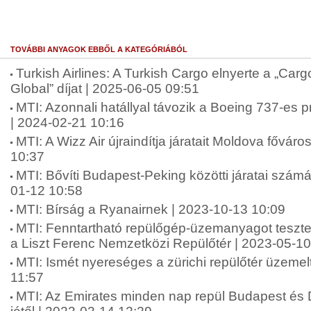
TOVÁBBI ANYAGOK EBBŐL A KATEGÓRIÁBÓL
Turkish Airlines: A Turkish Cargo elnyerte a „Cargo
Global” díjat | 2025-06-05 09:51
MTI: Azonnali hatállyal távozik a Boeing 737-es 
| 2024-02-21 10:16
MTI: A Wizz Air újraindítja járatait Moldova fővár
10:37
MTI: Bővíti Budapest-Peking közötti járatai számá
01-12 10:58
MTI: Bírság a Ryanairnek | 2023-10-13 10:09
MTI: Fenntartható repülőgép-üzemanyagot tesztel
a Liszt Ferenc Nemzetközi Repülőtér | 2023-05-10
MTI: Ismét nyereséges a zürichi repülőtér üzemel
11:57
MTI: Az Emirates minden nap repül Budapest és D