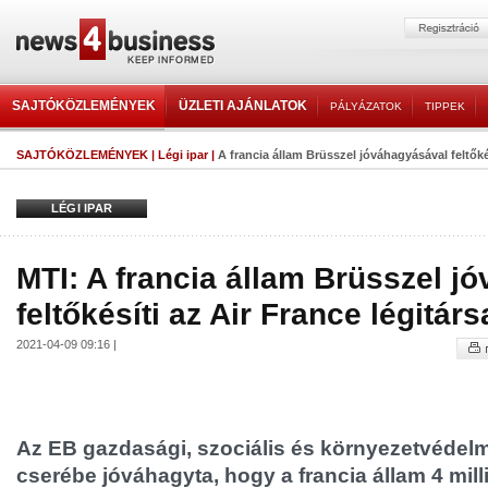
SAJTÓKÖZLEMÉNYEK
ÜZLETI AJÁNLATOK
PÁLYÁZATOK
TIPPEK
SAJTÓKÖZLEMÉNYEK
|
Légi ipar
|
A francia állam Brüsszel jóváhagyásával feltőkés
LÉGI IPAR
MTI: A francia állam Brüsszel j
feltőkésíti az Air France légitár
2021-04-09 09:16 |
Az EB gazdasági, szociális és környezetvédelm
cserébe jóváhagyta, hogy a francia állam 4 mill