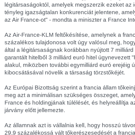
légitársaságoktól, amelyek megszerzik ezeket az 
tényleg igazságtalan konkurenciát jelentene, am
az Air France-ot" - mondta a miniszter a France In
Az Air-France-KLM feltőkésítése, amelynek a franc
százalékos tulajdonosa volt úgy valósul meg, hog
által a légitársaságnak korábban nyújtott 7 milliárd
garantált hitelből 3 milliárd euró hitel úgynevezett
alakul, miközben további egymilliárd euró erejéig 
kibocsátásával növelik a társaság törzstőkéjét.
Az Európai Bizottság szerint a francia állam tőkei
meg azt a minimálisan szükséges összeget, amely 
France és holdingjának túlélését, és helyreállítja a
járvány előtt jellemezte.
Az államnak azt is vállalnia kell, hogy hosszú táv
29,9 százalékossá vált tőkerészesedését a franci