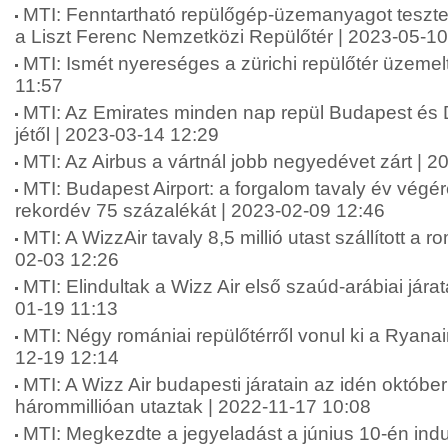
MTI: Fenntartható repülőgép-üzemanyagot tesztel
a Liszt Ferenc Nemzetközi Repülőtér | 2023-05-10
MTI: Ismét nyereséges a zürichi repülőtér üzemel
11:57
MTI: Az Emirates minden nap repül Budapest és D
jétől | 2023-03-14 12:29
MTI: Az Airbus a vártnál jobb negyedévet zárt | 
MTI: Budapest Airport: a forgalom tavaly év végér
rekordév 75 százalékát | 2023-02-09 12:46
MTI: A WizzAir tavaly 8,5 millió utast szállított a r
02-03 12:26
MTI: Elindultak a Wizz Air első szaúd-arábiai jára
01-19 11:13
MTI: Négy romániai repülőtérről vonul ki a Ryanai
12-19 12:14
MTI: A Wizz Air budapesti járatain az idén októb
hárommillióan utaztak | 2022-11-17 10:08
MTI: Megkezdte a jegyeladást a június 10-én ind