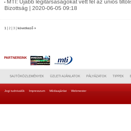
MTI: Újabb légitársaságokat vett fel az uniós tiltól
Bizottság | 2020-06-05 09:18
|
|
|
1
2
3
következő »
PARTNEREINK
SAJTÓKÖZLEMÉNYEK
ÜZLETI AJÁNLATOK
PÁLYÁZATOK
TIPPEK
Jogi tudnivalók
Impresszum
Médiaajánlat
Webmester