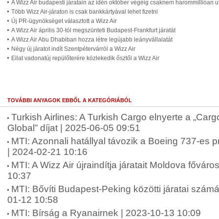
A Wizz Air budapesti járatain az idén október végéig csaknem hárommillióan u
Több Wizz Air-járaton is csak bankkártyával lehet fizetni
Új PR-ügynökséget választott a Wizz Air
A Wizz Air április 30-tól megszünteti Budapest-Frankfurt járatát
A Wizz Air Abu Dhabiban hozza létre legújabb leányvállalatát
Négy új járatot indít Szentpétervárról a Wizz Air
Eilat vadonatúj repülőterére közlekedik ősztől a Wizz Air
TOVÁBBI ANYAGOK EBBŐL A KATEGÓRIÁBÓL
Turkish Airlines: A Turkish Cargo elnyerte a „Cargo
Global” díjat | 2025-06-05 09:51
MTI: Azonnali hatállyal távozik a Boeing 737-es 
| 2024-02-21 10:16
MTI: A Wizz Air újraindítja járatait Moldova fővár
10:37
MTI: Bővíti Budapest-Peking közötti járatai számá
01-12 10:58
MTI: Bírság a Ryanairnek | 2023-10-13 10:09