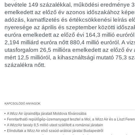
bevétele 149 százalékkal, működési eredménye 3
emelkedett az előző év azonos időszakához képest
adózás, kamatfizetés és értékcsökkenési leírás el
nyeresége az április és szeptember közötti idősza
euróra emelkedett az előző évi 164,3 millió euróról
2,194 milliárd euróra nőtt 880,4 millió euróról. A v
utasforgalom 26,5 millióra emelkedett az előző é
mért 12,5 millióról, a kihasználtsági mutató 75,3 s
százalékra nőtt.
A Wizz Air újraindítja járatait Moldova fővárosába
Fenntartható repülőgép-üzemanyagot tesztel a Mol, a Wizz Air és a Liszt Fer
A WizzAir tavaly 8,5 millió utast szállított a romániai járatain
Elindultak a Wizz Air első szaúd-arábiai járatai Budapestről