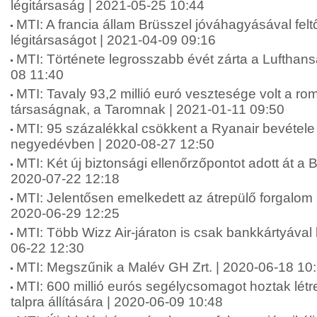
légitársaság | 2021-05-25 10:44
MTI: A francia állam Brüsszel jóváhagyásával feltő
légitársaságot | 2021-04-09 09:16
MTI: Története legrosszabb évét zárta a Lufthans
08 11:40
MTI: Tavaly 93,2 millió euró vesztesége volt a rom
társaságnak, a Taromnak | 2021-01-11 09:50
MTI: 95 százalékkal csökkent a Ryanair bevétele
negyedévben | 2020-08-27 12:50
MTI: Két új biztonsági ellenőrzőpontot adott át a B
2020-07-22 12:18
MTI: Jelentősen emelkedett az átrepülő forgalom 
2020-06-29 12:25
MTI: Több Wizz Air-járaton is csak bankkártyával l
06-22 12:30
MTI: Megszűnik a Malév GH Zrt. | 2020-06-18 10
MTI: 600 millió eurós segélycsomagot hoztak létre
talpra állítására | 2020-06-09 10:48