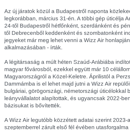
Az új járatok közül a Budapestről naponta közleke
legkorábban, március 31-én. A többi gép úticélja 
24-től Budapestről hétfőnként, szerdánként és pén
től Debrecenből keddenként és szombatonként ind
jegyeket már meg lehet venni a Wizz Air honlapján
alkalmazásában - írták.
A légitársaság a múlt héten Szaúd-Arábiába indított 
magyar fővárosból, ezekkel együtt már 10 céláll
Magyarországról a Közel-Keletre. Áprilistól a Perzs
Dammámba is el lehet majd jutni a Wizz Air repülőiv
bulgáriai, görögországi, németországi úticélokkal b
leányvállalatot alapítottak, és ugyancsak 2022-be
bázisukat is bővítették.
A Wizz Air legutóbb közzétett adatai szerint 2023
szeptemberrel zárult első fél évében utasforgalma