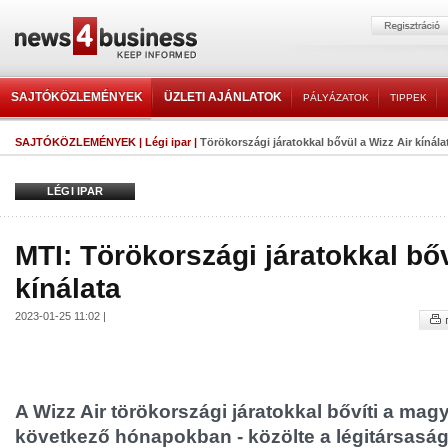
SAJTÓKÖZLEMÉNYEK
ÜZLETI AJÁNLATOK
PÁLYÁZATOK
TIPPEK
SAJTÓKÖZLEMÉNYEK
|
Légi ipar
|
Törökországi járatokkal bővül a Wizz Air kínála
LÉGI IPAR
MTI: Törökországi járatokkal bőv
kínálata
2023-01-25 11:02 |
A Wizz Air törökországi járatokkal bővíti a magy
következő hónapokban - közölte a légitársaság 