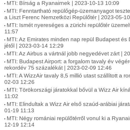
MTI: Bírság a Ryanairnek | 2023-10-13 10:09
MTI: Fenntartható repülőgép-üzemanyagot tesztel
a Liszt Ferenc Nemzetközi Repülőtér | 2023-05-10
MTI: Ismét nyereséges a zürichi repülőtér üzemel
11:57
MTI: Az Emirates minden nap repül Budapest és D
jétől | 2023-03-14 12:29
MTI: Az Airbus a vártnál jobb negyedévet zárt | 
MTI: Budapest Airport: a forgalom tavaly év végér
rekordév 75 százalékát | 2023-02-09 12:46
MTI: A WizzAir tavaly 8,5 millió utast szállított a r
02-03 12:26
MTI: Törökországi járatokkal bővül a Wizz Air kín
11:02
MTI: Elindultak a Wizz Air első szaúd-arábiai jára
01-19 11:13
MTI: Négy romániai repülőtérről vonul ki a Ryanai
12-19 12:14