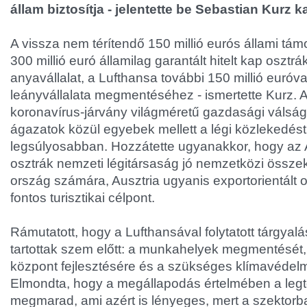
állam biztosítja - jelentette be Sebastian Kurz k
A vissza nem térítendő 150 millió eurós állami tám
300 millió euró államilag garantált hitelt kap osztrá
anyavállalat, a Lufthansa további 150 millió euróva
leányvállalata megmentéséhez - ismertette Kurz. A k
koronavírus-járvány világméretű gazdasági válságo
ágazatok közül egyebek mellett a légi közlekedést 
legsúlyosabban. Hozzátette ugyanakkor, hogy az A
osztrák nemzeti légitársaság jó nemzetközi összekö
ország számára, Ausztria ugyanis exportorientált 
fontos turisztikai célpont.
Rámutatott, hogy a Lufthansával folytatott tárgyal
tartottak szem előtt: a munkahelyek megmentését,
központ fejlesztésére és a szükséges klímavédelm
Elmondta, hogy a megállapodás értelmében a le
megmarad, ami azért is lényeges, mert a szektorb