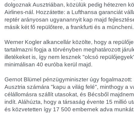
dolgoznak Ausztriában, közülük pedig hétezren kö
Airlines-nál. Hozzátette: a Lufthansa garanciát váll
reptér arányosan ugyanannyit kap majd fejlesztés
másik két fő repülőtere, a frankfurti és a müncheni.
Werner Kogler alkancellár közölte, hogy a repülőj
tartalmazni fogja a törvényben meghatározott járu
illetékeket is, így nem lesznek "olcsó repülőjegyek
minimálisan 40 euróba kerül majd.
Gernot Blümel pénzügyminiszter úgy fogalmazott: a
Ausztria számára "kapu a világ felé", minthogy a vá
célállomásra szállít utasokat, és Bécsből majdnem 
indít. Aláhúzta, hogy a társaság évente 15 millió uta
és közvetetten így 17 500 embernek adva munkát