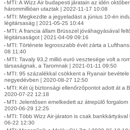
MTI: A Wizz Air budapesti járatain az idén októb
hárommillióan utaztak | 2022-11-17 10:08
MTI: Megkezdte a jegyeladást a június 10-én ind
légitársaság | 2021-05-25 10:44
MTI: A francia állam Brüsszel jóváhagyásával feltő
légitársaságot | 2021-04-09 09:16
MTI: Története legrosszabb évét zárta a Lufthans
08 11:40
MTI: Tavaly 93,2 millió euró vesztesége volt a rom
társaságnak, a Taromnak | 2021-01-11 09:50
MTI: 95 százalékkal csökkent a Ryanair bevétele
negyedévben | 2020-08-27 12:50
MTI: Két új biztonsági ellenőrzőpontot adott át a B
2020-07-22 12:18
MTI: Jelentősen emelkedett az átrepülő forgalom 
2020-06-29 12:25
MTI: Több Wizz Air-járaton is csak bankkártyával l
06-22 12:30