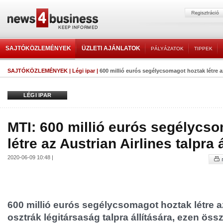
SAJTÓKÖZLEMÉNYEK
ÜZLETI AJÁNLATOK
PÁLYÁZATOK
TIPPEK
SAJTÓKÖZLEMÉNYEK
|
Légi ipar
|
600 millió eurós segélycsomagot hoztak létre az 
LÉGI IPAR
MTI: 600 millió eurós segélycs
létre az Austrian Airlines talpra 
2020-06-09 10:48 |
600 millió eurós segélycsomagot hoztak létre az
osztrák légitársaság talpra állítására, ezen ös