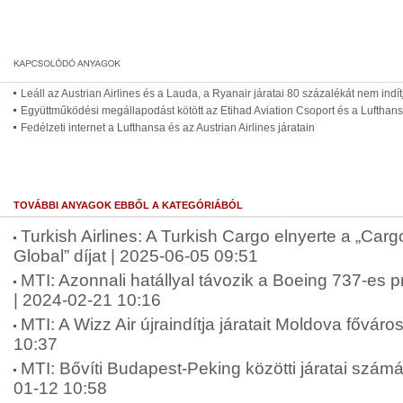
Leáll az Austrian Airlines és a Lauda, a Ryanair járatai 80 százalékát nem indít
Együttműködési megállapodást kötött az Etihad Aviation Csoport és a Lufthan
Fedélzeti internet a Lufthansa és az Austrian Airlines járatain
TOVÁBBI ANYAGOK EBBŐL A KATEGÓRIÁBÓL
Turkish Airlines: A Turkish Cargo elnyerte a „Cargo
Global” díjat | 2025-06-05 09:51
MTI: Azonnali hatállyal távozik a Boeing 737-es 
| 2024-02-21 10:16
MTI: A Wizz Air újraindítja járatait Moldova fővár
10:37
MTI: Bővíti Budapest-Peking közötti járatai számá
01-12 10:58