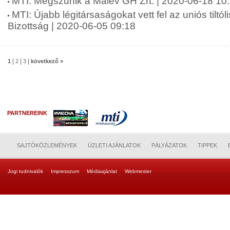
MTI: Megszűnik a Malév GH Zrt. | 2020-06-18 10
MTI: Újabb légitársaságokat vett fel az uniós tiltól
Bizottság | 2020-06-05 09:18
|
|
|
1
2
3
következő »
PARTNEREINK
SAJTÓKÖZLEMÉNYEK
ÜZLETI AJÁNLATOK
PÁLYÁZATOK
TIPPEK
Jogi tudnivalók
Impresszum
Médiaajánlat
Webmester