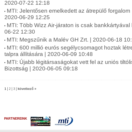
2020-07-22 12:18
MTI: Jelentősen emelkedett az átrepülő forgalom 
2020-06-29 12:25
MTI: Több Wizz Air-járaton is csak bankkártyával l
06-22 12:30
MTI: Megszűnik a Malév GH Zrt. | 2020-06-18 10
MTI: 600 millió eurós segélycsomagot hoztak létre
talpra állítására | 2020-06-09 10:48
MTI: Újabb légitársaságokat vett fel az uniós tiltól
Bizottság | 2020-06-05 09:18
|
|
|
1
2
3
következő »
PARTNEREINK