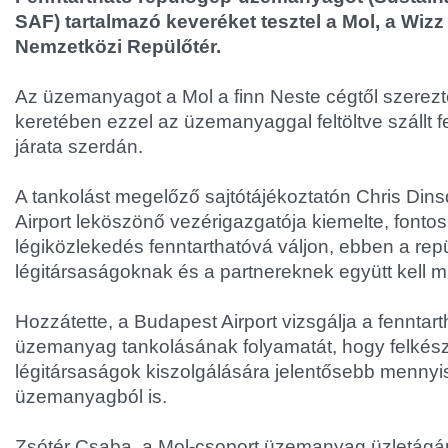
SAF) tartalmazó keveréket tesztel a Mol, a Wizz 
Nemzetközi Repülőtér.
Az üzemanyagot a Mol a finn Neste cégtől szerezte
keretében ezzel az üzemanyaggal feltöltve szállt fe
járata szerdán.
A tankolást megelőző sajtótájékoztatón Chris Din
Airport leköszönő vezérigazgatója kiemelte, fontos
légiközlekedés fenntarthatóvá váljon, ebben a rep
légitársaságoknak és a partnereknek együtt kell 
Hozzátette, a Budapest Airport vizsgálja a fenntar
üzemanyag tankolásának folyamatát, hogy felkész
légitársaságok kiszolgálására jelentősebb mennyi
üzemanyagból is.
Zsótér Csaba, a Mol-csoport üzemanyag üzletág