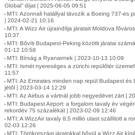
Global” díjat | 2025-06-05 09:51
MTI: Azonnali hatállyal távozik a Boeing 737-es 
| 2024-02-21 10:16
MTI: A Wizz Air újraindítja járatait Moldova fővár
10:37
MTI: Bővíti Budapest-Peking közötti járatai számá
01-12 10:58
MTI: Bírság a Ryanairnek | 2023-10-13 10:09
MTI: Ismét nyereséges a zürichi repülőtér üzemel
11:57
MTI: Az Emirates minden nap repül Budapest és D
jétől | 2023-03-14 12:29
MTI: Az Airbus a vártnál jobb negyedévet zárt | 
MTI: Budapest Airport: a forgalom tavaly év végér
rekordév 75 százalékát | 2023-02-09 12:46
MTI: A WizzAir tavaly 8,5 millió utast szállított a r
02-03 12:26
MTI: Törökországi járatokkal bővül a Wizz Air kín