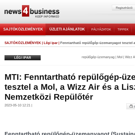
SAJTÓKÖZLEMÉNYEK
ÜZLETI AJÁNLATOK
PÁLYÁZATOK
TIPPEK
SAJTÓKÖZLEMÉNYEK
|
Légi ipar
|
Fenntartható repülőgép-üzemanyagot tesztel a M
repülőgép-üzemanyag
|
Mol
|
Wizz A
LÉGI IPAR
MTI: Fenntartható repülőgép-ü
tesztel a Mol, a Wizz Air és a Li
Nemzetközi Repülőtér
2023-05-10 12:21 |
Fenntartható repülőgép-üzemanyagot (Sustainab