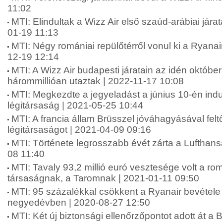
11:02
MTI: Elindultak a Wizz Air első szaúd-arábiai jára
01-19 11:13
MTI: Négy romániai repülőtérről vonul ki a Ryanai
12-19 12:14
MTI: A Wizz Air budapesti járatain az idén októb
hárommillióan utaztak | 2022-11-17 10:08
MTI: Megkezdte a jegyeladást a június 10-én ind
légitársaság | 2021-05-25 10:44
MTI: A francia állam Brüsszel jóváhagyásával feltő
légitársaságot | 2021-04-09 09:16
MTI: Története legrosszabb évét zárta a Lufthans
08 11:40
MTI: Tavaly 93,2 millió euró vesztesége volt a rom
társaságnak, a Taromnak | 2021-01-11 09:50
MTI: 95 százalékkal csökkent a Ryanair bevétele
negyedévben | 2020-08-27 12:50
MTI: Két új biztonsági ellenőrzőpontot adott át a B