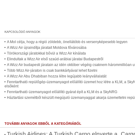
A Mol célja, hogy a régió zöldebb, önellátóbb és versenyképesebb legyen
A Wizz Air újraindítja járatait Moldova fővárosába
Törökországi járatokkal bővül a Wizz Air kínálata
Elindultak a Wizz Air első szaúd-arábiai járatai Budapestről
A Wizz Air budapesti járatain az idén október végéig csaknem hárommillióan u
Több Wizz Air-járaton is csak bankkártyával lehet fizetni
A Wizz Air Abu Dhabiban hozza létre legújabb leányvállalatát
Fenntartható repülőgép-üzemanyagot előállító üzemet hoz létre a KLM, a S
elsőként
Fenntartható üzemanyagot előállító gyárat épít a KLM és a SkyNRG
Háztartási szemétből készült megújuló üzemanyaggal akarja üzemeltetni repül
TOVÁBBI ANYAGOK EBBŐL A KATEGÓRIÁBÓL
Turkish Airlines: A Turkish Cargo elnyerte a „Cargo