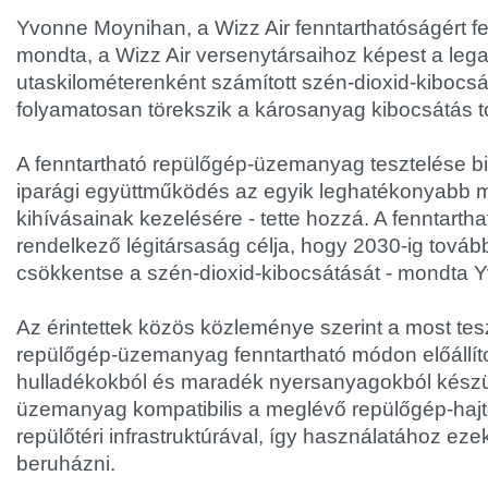
Yvonne Moynihan, a Wizz Air fenntarthatóságért fe
mondta, a Wizz Air versenytársaihoz képest a leg
utaskilométerenként számított szén-dioxid-kibocsá
folyamatosan törekszik a károsanyag kibocsátás t
A fenntartható repülőgép-üzemanyag tesztelése bi
iparági együttműködés az egyik leghatékonyabb 
kihívásainak kezelésére - tette hozzá. A fenntartha
rendelkező légitársaság célja, hogy 2030-ig továb
csökkentse a szén-dioxid-kibocsátását - mondta
Az érintettek közös közleménye szerint a most tesz
repülőgép-üzemanyag fenntartható módon előállíto
hulladékokból és maradék nyersanyagokból készü
üzemanyag kompatibilis a meglévő repülőgép-haj
repülőtéri infrastruktúrával, így használatához ez
beruházni.