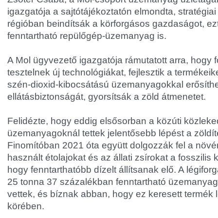
igazgatója a sajtótájékoztatón elmondta, stratégiai
régióban beindítsák a körforgásos gazdaságot, ezt
fenntartható repülőgép-üzemanyag is.
A Mol ügyvezető igazgatója rámutatott arra, hogy
tesztelnek új technológiákat, fejlesztik a termékei
szén-dioxid-kibocsátású üzemanyagokkal erősíthe
ellátásbiztonságát, gyorsítsák a zöld átmenetet.
Felidézte, hogy eddig elsősorban a közúti közlek
üzemanyagoknál tettek jelentősebb lépést a zöldít
Finomítóban 2021 óta együtt dolgozzák fel a növén
használt étolajokat és az állati zsírokat a fosszil
hogy fenntarthatóbb dízelt állítsanak elő. A légif
25 tonna 37 százalékban fenntartható üzemanyago
vettek, és bíznak abban, hogy ez keresett termék l
körében.