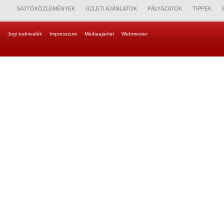
SAJTÓKÖZLEMÉNYEK
ÜZLETI AJÁNLATOK
PÁLYÁZATOK
TIPPEK
Jogi tudnivalók
Impresszum
Médiaajánlat
Webmester