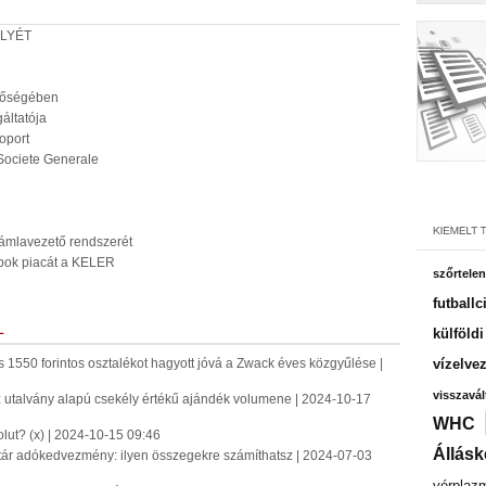
LYÉT
tőségében
áltatója
oport
 Societe Generale
számlavezető rendszerét
lapok piacát a KELER
szőrtelen
futballc
L
külföld
s 1550 forintos osztalékot hagyott jóvá a Zwack éves közgyűlése |
vízelve
visszavál
 utalvány alapú csekély értékű ajándék volumene | 2024-10-17
WHC
lut? (x) | 2024-10-15 09:46
Állásk
tár adókedvezmény: ilyen összegekre számíthatsz | 2024-07-03
vérplaz