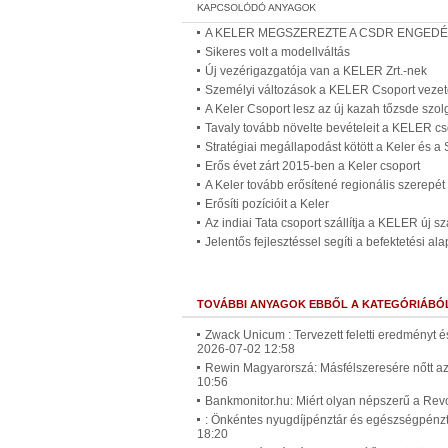
A KELER MEGSZEREZTE A CSDR ENGEDÉ
Sikeres volt a modellváltás
Új vezérigazgatója van a KELER Zrt.-nek
Személyi változások a KELER Csoport veze
A Keler Csoport lesz az új kazah tőzsde szolg
Tavaly tovább növelte bevételeit a KELER cs
Stratégiai megállapodást kötött a Keler és a
Erős évet zárt 2015-ben a Keler csoport
A Keler tovább erősítené regionális szerepét
Erősíti pozícióit a Keler
Az indiai Tata csoport szállítja a KELER új 
Jelentős fejlesztéssel segíti a befektetési a
TOVÁBBI ANYAGOK EBBŐL A KATEGÓRIÁBÓ
Zwack Unicum : Tervezett feletti eredményt é
2026-07-02 12:58
Rewin Magyarorszá: Másfélszeresére nőtt az
10:56
Bankmonitor.hu: Miért olyan népszerű a Revo
: Önkéntes nyugdíjpénztár és egészségpénz
18:20