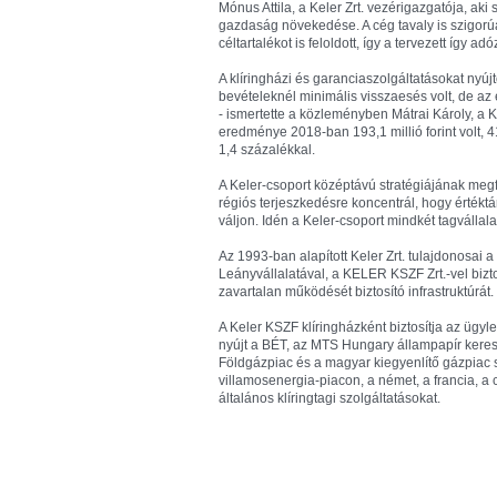
Mónus Attila, a Keler Zrt. vezérigazgatója, aki
gazdaság növekedése. A cég tavaly is szigorúa
céltartalékot is feloldott, így a tervezett így a
A klíringházi és garanciaszolgáltatásokat nyúj
bevételeknél minimális visszaesés volt, de az
- ismertette a közleményben Mátrai Károly, a K
eredménye 2018-ban 193,1 millió forint volt, 41
1,4 százalékkal.
A Keler-csoport középtávú stratégiájának megf
régiós terjeszkedésre koncentrál, hogy értéktári
váljon. Idén a Keler-csoport mindkét tagvállal
Az 1993-ban alapított Keler Zrt. tulajdonosai
Leányvállalatával, a KELER KSZF Zrt.-vel bizt
zavartalan működését biztosító infrastruktúrát.
A Keler KSZF klíringházként biztosítja az ügyl
nyújt a BÉT, az MTS Hungary állampapír kere
Földgázpiac és a magyar kiegyenlítő gázpiac
villamosenergia-piacon, a német, a francia, a
általános klíringtagi szolgáltatásokat.