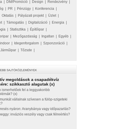
ka
|
DM/Promóció
|
Design
|
Rendezvény
|
ég
|
PR
|
Pénzügy
|
Konferencia
|
|
Oktatás
|
Pályázati projekt
|
Üzlet
|
et
|
Támogatás
|
Digitalizáció
|
Energia
|
ógia
|
Statisztika
|
Építőipar
|
eripar
|
Mezőgazdaság
|
Ingatlan
|
Egyéb
|
indoor
|
Idegenforgalom
|
Szponzoráció
|
|
Járműipar
|
Tőzsde
|
tív megoldások a csapadékvíz
ére: szikkasztó alagutak (x)
 ismerhetőek fel a leggyakoribb
blémák? (x)
munkát vállalnak szívesen a fülöp-szigeteki
k?
eresés nyáron: Aranybánya vagy időpazarlás?
ggy: inváziós veszély vagy csak félreértés?