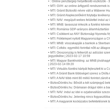
: Online pénztárgép helyettesítő eszközök -
MTI: GVH: az online árfigyelő rendszernek is
MTI: Gránit Biztosító névre vált a Wáberer H
MTI: Gránit Alapkezelőként folytatja tevéken
MTI: NAV: megújult webes felülettel indul a
MTI: MNB: tavasszal érkezik a fizetési kérel
MTI: Románia GDP-arányos államháztartási h
MTI: Csökkent az ANY Biztonsági Nyomda Ny
MTI: Fióktelepet nyitott Magyarországon a C
MTI: MNB: visszakapják a bankok a Sberbank-
MTI: Cofidis: egymillió forinttal nőtt az átla
MTI: Oroszország is felkerült az adózási sz
jegyzékébe | 2023-02-17 10:59
MTI: Magyar Bankholding: az MNB jóváhagyta
| 2023-02-14 09:20
MTI: Virtuális fizetési kártyát fejlesztett ki 
MTI: A Gránit Bank többséget szerez a Diófa
MTI: A NAV több mint 80 millió forintot zárol
BiztosDöntés.hu: Bővült a két számjegyű bet
BiztosDöntés.hu: Drámaian drágul idén a ba
MTI: NAV: indul az idei e-szjabevallási szez
BiztosDöntés.hu: Jelenleg nincs fogyasztóba
MTI: A magyarok kockázatos befektetésnek tar