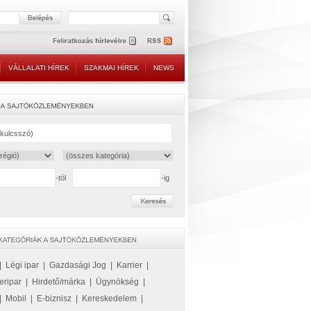
VÁLLALATI HÍREK
SZAKMAI HÍREK
NEWS
-tól
-ig
|
Légi ipar
|
Gazdasági Jog
|
Karrier
|
eripar
|
Hirdető/márka
|
Ügynökség
|
|
Mobil
|
E-biznisz
|
Kereskedelem
|