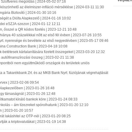
 3 Szoftveres megoldás | 2024-05-02 07:16
 köszönhető az élelmiszer-infláció mérséklése | 2024-03-11 11:30
ungária Biztosító | 2024-01-30 10:16
ységét a Diófa Alapkezelő | 2024-01-16 10:02
z idei eSZJA-szezon | 2024-01-12 12:11
em, ősszel a QR kódos fizetés | 2023-12-21 10:48
iánya 40 százalékkal nőtt az első fél évben | 2023-07-26 10:55
rt. nyeresége és bevétele az első negyedévben | 2023-05-17 09:46
hina Construction Bank | 2023-04-18 10:08
betétesek kártalanítására fizetett összegeket | 2023-03-20 12:32
gos autófinanszírozási összeg | 2023-02-21 11:38
empontból nem együttműködő országok és területek uniós
 a Takarékbank Zrt. és az MKB Bank Nyrt. fúziójának végrehajtását
a Corvex | 2023-02-06 09:54
 Alapkezelőben | 2023-01-26 16:48
t egy társaságnál | 2023-01-26 12:48
étkamatot kínáló bankok köre | 2023-01-24 08:33
nkolás – ám tízezreket spórolhatunk | 2023-01-20 12:10
on | 2023-01-20 10:57
rát lakáshitel az OTP-nél | 2023-01-20 08:25
tják a kriptovalutákat | 2023-01-19 14:38