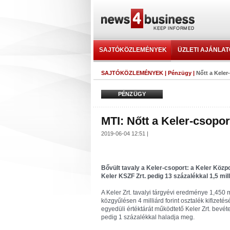
SAJTÓKÖZLEMÉNYEK
ÜZLETI AJÁNLA
SAJTÓKÖZLEMÉNYEK
|
Pénzügy
|
Nőtt a Keler
PÉNZÜGY
MTI: Nőtt a Keler-csopor
2019-06-04 12:51 |
Bővült tavaly a Keler-csoport: a Keler Központ
Keler KSZF Zrt. pedig 13 százalékkal 1,5 milli
A Keler Zrt. tavalyi tárgyévi eredménye 1,450 m
közgyűlésen 4 milliárd forint osztalék kifizet
egyedüli értéktárát működtető Keler Zrt. bevét
pedig 1 százalékkal haladja meg.