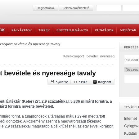
TOK
PÁLYÁZATOK
TIPPEK
ESETTANULMÁNYOK
KUTATÁSOK
VIDEÓTÁR
-csoport bevétele és nyeresége tavaly
Keler-csoport
|
bevétel
|
nyereség
t bevétele és nyeresége tavaly
i Értéktár (Keler) Zrt. 2,9 százalékkal, 5,836 milliárd forintra, a
árd forintra növelte bevételeit.
illiárd forint, a tulajdonosok a társaság május 29-én megtartott
Internet
éséről döntöttek. A közlemény szerint a magyarországi tőkepiac
Gyógysz
ele 2,9 százalékkal magasabb a célkitűzésnél, az egy évvel korábbit
Kutatás