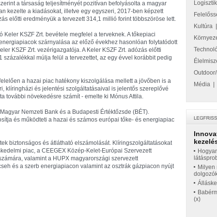
Logiszti
 szerint a társaság teljesítményét pozitívan befolyásolta a magyar
n kezelte a kiadásokat, illetve egy egyszeri, 2017-ben képzett
Felelőss
dózás előtti eredményük a tervezett 314,1 millió forint többszöröse lett.
Kultúra
tó Keler KSZF Zrt. bevétele megfelel a terveknek. A tőkepiaci
Környez
 energiapiacok szárnyalása az előző évekhez hasonlóan folytatódott
Technol
eler KSZF Zrt. vezérigazgatója. A Keler KSZF Zrt. adózás előtti
 százalékkal múlja felül a tervezettet, az egy évvel korábbit pedig
Élelmisz
Outdoor/
elelően a hazai piac hatékony kiszolgálása mellett a jövőben is a
Média
, klíringházi és jelentési szolgáltatásaival is jelentős szereplővé
ata további növekedésre számít - emelte ki Mónus Attila.
 a Magyar Nemzeti Bank és a Budapesti Értéktőzsde (BÉT).
osítja és működteti a hazai és számos európai tőke- és energiapiac
Innova
kezelés
etek biztonságos és átlátható elszámolását. Klíringszolgáltatásokat
skedelmi piac, a CEEGEX Közép-Kelet-Európai Szervezett
Hogyan
látáspro
 számára, valamint a HUPX magyarországi szervezett
 cseh és a szerb energiapiacon valamint az osztrák gázpiacon nyújt
Milyen 
dolgozó
Állásk
Babérme
(x)