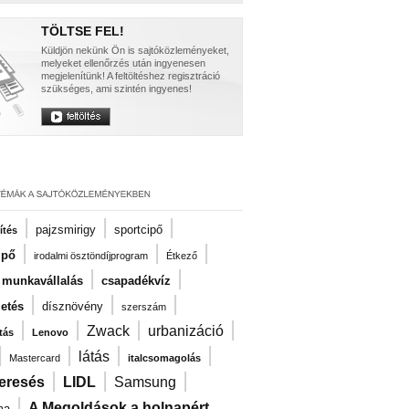
TÖLTSE FEL!
Küldjön nekünk Ön is sajtóközleményeket,
melyeket ellenőrzés után ingyenesen
megjelenítünk! A feltöltéshez regisztráció
szükséges, ami szintén ingyenes!
|
|
|
pajzsmirigy
sportcipő
ítés
|
|
|
ipő
irodalmi ösztöndíjprogram
Étkező
|
|
i munkavállalás
csapadékvíz
|
|
|
zetés
dísznövény
szerszám
|
|
|
|
Zwack
urbanizáció
tás
Lenovo
|
|
|
|
látás
Mastercard
italcsomagolás
|
|
|
eresés
LIDL
Samsung
|
A Megoldások a holnapért
ma