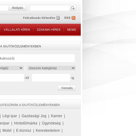
VÁLLALATI HÍREK
SZAKMAI HÍREK
NEWS
-tól
-ig
|
Légi ipar
|
Gazdasági Jog
|
Karrier
|
eripar
|
Hirdető/márka
|
Ügynökség
|
|
Mobil
|
E-biznisz
|
Kereskedelem
|