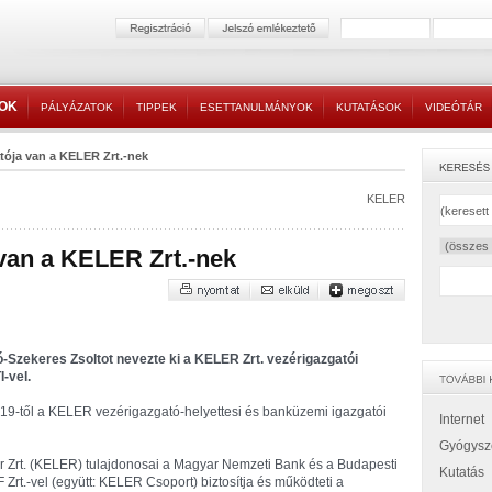
TOK
PÁLYÁZATOK
TIPPEK
ESETTANULMÁNYOK
KUTATÁSOK
VIDEÓTÁR
tója van a KELER Zrt.-nek
KELER
 van a KELER Zrt.-nek
Szekeres Zsoltot nevezte ki a KELER Zrt. vezérigazgatói
-vel.
19-től a KELER vezérigazgató-helyettesi és banküzemi igazgatói
Internet
Gyógysz
r Zrt. (KELER) tulajdonosai a Magyar Nemzeti Bank és a Budapesti
Kutatás
Zrt.-vel (együtt: KELER Csoport) biztosítja és működteti a