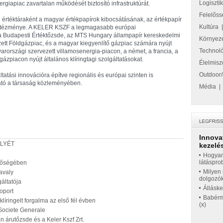
Logiszti
giapiac zavartalan működését biztosító infrastruktúrát.
Felelőss
értéktáraként a magyar értékpapírok kibocsátásának, az értékpapír
Kultúra
rintézménye. A KELER KSZF a legmagasabb európai
a Budapesti Értéktőzsde, az MTS Hungary állampapír kereskedelmi
Környez
tt Földgázpiac, és a magyar kiegyenlítő gázpiac számára nyújt
Technol
arországi szervezett villamosenergia-piacon, a német, a francia, a
ázpiacon nyújt általános klíringtagi szolgáltatásokat.
Élelmisz
Outdoor/
tatási innovációra építve regionális és európai szinten is
ató a társaság közleményében.
Média
Innova
LYÉT
kezelés
Hogyan
látáspro
tőségében
Milyen 
avaly
dolgozó
áltatója
Állásk
oport
Babérme
íringelt forgalma az első fél évben
(x)
 Societe Generale
 árutőzsde és a Keler Kszf Zrt.