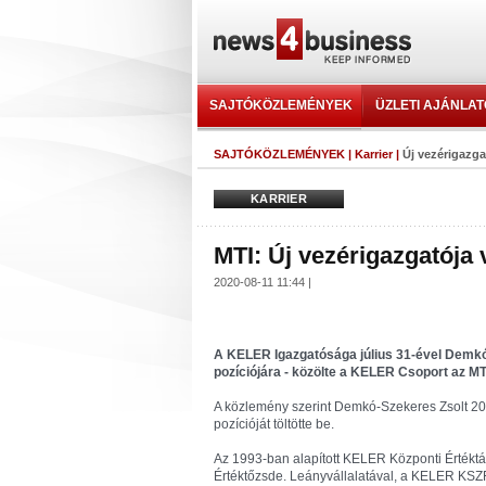
SAJTÓKÖZLEMÉNYEK
ÜZLETI AJÁNLA
SAJTÓKÖZLEMÉNYEK
|
Karrier
|
Új vezérigazga
KARRIER
MTI: Új vezérigazgatója
2020-08-11 11:44 |
A KELER Igazgatósága július 31-ével Demkó-
pozíciójára - közölte a KELER Csoport az MTI
A közlemény szerint Demkó-Szekeres Zsolt 20
pozícióját töltötte be.
Az 1993-ban alapított KELER Központi Értéktá
Értéktőzsde. Leányvállalatával, a KELER KSZF 