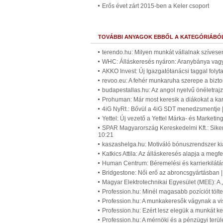
Erős évet zárt 2015-ben a Keler csoport
TOVÁBBI ANYAGOK EBBŐL A KATEGÓRIÁBÓ
terendo.hu: Milyen munkát vállalnak szívese
WHC: Álláskeresés nyáron: Aranybánya vagy
AKKO Invest: Új Igazgatótanácsi taggal foly
revoo.eu: A fehér munkaruha szerepe a bizt
budapestallas.hu: Az angol nyelvű önéletra
Prohuman: Már most keresik a diákokat a ka
4iG NyRt.: Bővül a 4iG SDT menedzsmentje 
Yettel: Új vezető a Yettel Márka- és Market
SPAR Magyarország Kereskedelmi Kft.: Sikerr
10:21
kaszashelga.hu: Motiváló bónuszrendszer ki
Katkics Attila: Az álláskeresés alapja a megf
Human Centrum: Béremelési és karrierkilátá
Bridgestone: Női erő az abroncsgyártásban 
Magyar Elektrotechnikai Egyesület (MEE): A 
Profession.hu: Minél magasabb pozíciót töl
Profession.hu: A munkakeresők vágynak a vis
Profession.hu: Ezért lesz elegük a munkát ke
Profession.hu: A mérnöki és a pénzügyi terül