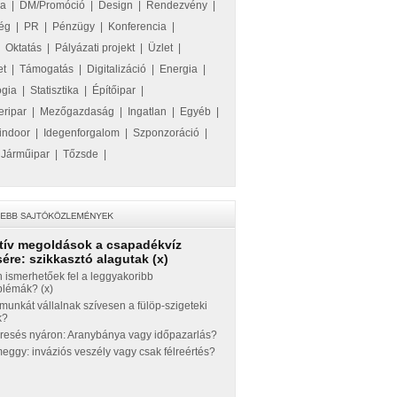
ka
|
DM/Promóció
|
Design
|
Rendezvény
|
ég
|
PR
|
Pénzügy
|
Konferencia
|
|
Oktatás
|
Pályázati projekt
|
Üzlet
|
et
|
Támogatás
|
Digitalizáció
|
Energia
|
ógia
|
Statisztika
|
Építőipar
|
eripar
|
Mezőgazdaság
|
Ingatlan
|
Egyéb
|
indoor
|
Idegenforgalom
|
Szponzoráció
|
|
Járműipar
|
Tőzsde
|
tív megoldások a csapadékvíz
ére: szikkasztó alagutak (x)
 ismerhetőek fel a leggyakoribb
blémák? (x)
munkát vállalnak szívesen a fülöp-szigeteki
k?
eresés nyáron: Aranybánya vagy időpazarlás?
ggy: inváziós veszély vagy csak félreértés?