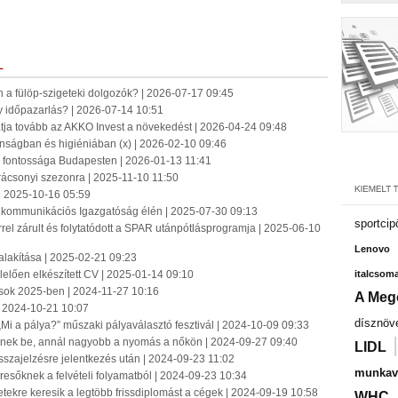
L
n a fülöp-szigeteki dolgozók? | 2026-07-17 09:45
 időpazarlás? | 2026-07-14 10:51
tatja tovább az AKKO Invest a növekedést | 2026-04-24 09:48
onságban és higiéniában (x) | 2026-02-10 09:46
jz fontossága Budapesten | 2026-01-13 11:41
rácsonyi szezonra | 2025-11-10 11:50
| 2025-10-16 05:59
ingkommunikációs Igazgatóság élén | 2025-07-30 09:13
sportcip
el zárult és folytatódott a SPAR utánpótlásprogramja | 2025-06-10
Lenovo
alakítása | 2025-02-21 09:23
elelően elkészített CV | 2025-01-14 09:10
italcsom
sok 2025-ben | 2024-11-27 10:16
A Meg
| 2024-10-21 10:07
dísznöv
„Mi a pálya?” műszaki pályaválasztó fesztivál | 2024-10-09 09:33
tenek be, annál nagyobb a nyomás a nőkön | 2024-09-27 09:40
LIDL
szajelzésre jelentkezés után | 2024-09-23 11:02
munkavá
resőknek a felvételi folyamatból | 2024-09-23 10:34
etekre keresik a legtöbb frissdiplomást a cégek | 2024-09-19 10:58
WHC