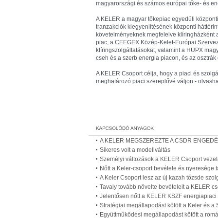
magyarországi és számos európai tőke- és ener
A KELER a magyar tőkepiac egyedüli központi 
tranzakciók kiegyenlítésének központi hátté
követelményeknek megfelelve klíringházként 
piac, a CEEGEX Közép-Kelet-Európai Szerveze
klíringszolgáltatásokat, valamint a HUPX magy
cseh és a szerb energia piacon, és az osztrák g
A KELER Csoport célja, hogy a piaci és szolgál
meghatározó piaci szereplővé váljon - olvash
A KELER MEGSZEREZTE A CSDR ENGEDÉ
Sikeres volt a modellváltás
Személyi változások a KELER Csoport veze
Nőtt a Keler-csoport bevétele és nyeresége t
A Keler Csoport lesz az új kazah tőzsde szolg
Tavaly tovább növelte bevételeit a KELER cs
Jelentősen nőtt a KELER KSZF energiapiaci kl
Stratégiai megállapodást kötött a Keler és a
Együttműködési megállapodást kötött a román