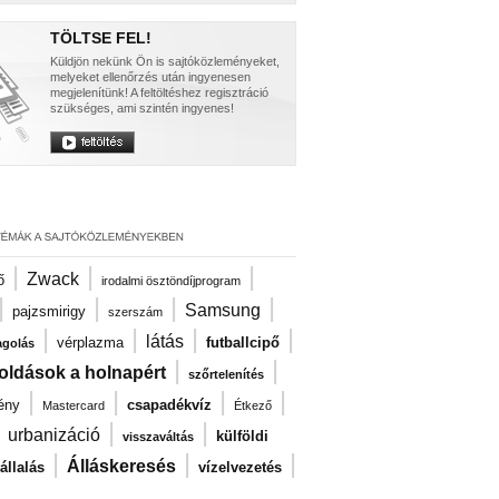
TÖLTSE FEL!
Küldjön nekünk Ön is sajtóközleményeket,
melyeket ellenőrzés után ingyenesen
megjelenítünk! A feltöltéshez regisztráció
szükséges, ami szintén ingyenes!
|
|
|
Zwack
ő
irodalmi ösztöndíjprogram
|
|
|
|
Samsung
pajzsmirigy
szerszám
|
|
|
|
látás
vérplazma
futballcipő
agolás
|
|
oldások a holnapért
szőrtelenítés
|
|
|
|
ény
csapadékvíz
Mastercard
Étkező
|
|
|
urbanizáció
külföldi
visszaváltás
|
|
|
Álláskeresés
llalás
vízelvezetés