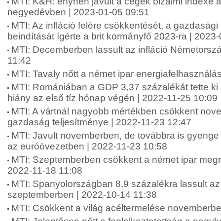
MTI: K&H: enyhén javult a cégek bizalmi indexe a
negyedévben | 2023-01-05 09:51
MTI: Az infláció felére csökkentését, a gazdaság
beindítását ígérte a brit kormányfő 2023-ra | 2023
MTI: Decemberben lassult az infláció Németorsz
11:42
MTI: Tavaly nőtt a német ipar energiafelhasználá
MTI: Romániában a GDP 3,37 százalékát tette ki 
hiány az első tíz hónap végén | 2022-11-25 10:09
MTI: A vártnál nagyobb mértékben csökkent nov
gazdaság teljesítménye | 2022-11-23 12:47
MTI: Javult novemberben, de továbbra is gyenge 
az euróövezetben | 2022-11-23 10:58
MTI: Szeptemberben csökkent a német ipar megr
2022-11-18 11:08
MTI: Spanyolországban 8,9 százalékra lassult az 
szeptemberben | 2022-10-14 11:38
MTI: Csökkent a világ acéltermelése novemberbe