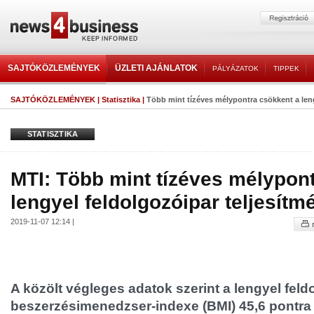
SAJTÓKÖZLEMÉNYEK
ÜZLETI AJÁNLATOK
PÁLYÁZATOK
TIPPEK
SAJTÓKÖZLEMÉNYEK
|
Statisztika
|
Több mint tízéves mélypontra csökkent a lengy
STATISZTIKA
MTI: Több mint tízéves mélypon
lengyel feldolgozóipar teljesítm
2019-11-07 12:14 |
A közölt végleges adatok szerint a lengyel feld
beszerzésimenedzser-indexe (BMI) 45,6 pontra 