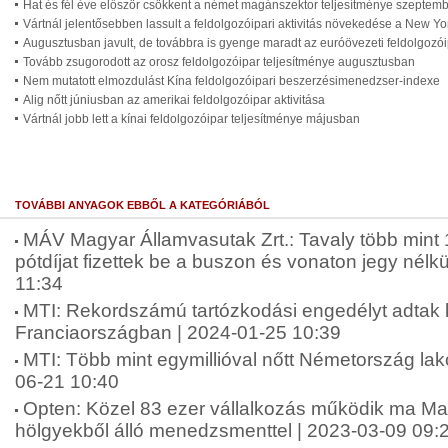
Hat és fél éve először csökkent a német magánszektor teljesítménye szeptem
Vártnál jelentősebben lassult a feldolgozóipari aktivitás növekedése a New Yo
Augusztusban javult, de továbbra is gyenge maradt az euróövezeti feldolgozói
Tovább zsugorodott az orosz feldolgozóipar teljesítménye augusztusban
Nem mutatott elmozdulást Kína feldolgozóipari beszerzésimenedzser-indexe
Alig nőtt júniusban az amerikai feldolgozóipar aktivitása
Vártnál jobb lett a kínai feldolgozóipar teljesítménye májusban
TOVÁBBI ANYAGOK EBBŐL A KATEGÓRIÁBÓL
MÁV Magyar Államvasutak Zrt.: Tavaly több mint 14
pótdíjat fizettek be a buszon és vonaton jegy nélk
11:34
MTI: Rekordszámú tartózkodási engedélyt adtak k
Franciaországban | 2024-01-25 10:39
MTI: Több mint egymillióval nőtt Németország lak
06-21 10:40
Opten: Közel 83 ezer vállalkozás működik ma Ma
hölgyekből álló menedzsmenttel | 2023-03-09 09: