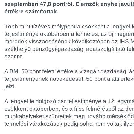
szeptemberi 47,8 pontról. Elemzők enyhe javul
értékre számítottak.
Több mint tízéves mélypontra csökkent a lengyel f
teljesítménye októberben a termelés, az új megre
meredek visszaesésének következtében az IHS Ma
székhelyű pénzügyi-gazdasági adatszolgáltató f
szerint.
A BMI 50 pont feletti értéke a vizsgált gazdasági á
teljesítményének növekedését, 50 pont alatti ért
jelzi.
A lengyel feldolgozóipar teljesítménye a 12. egy
csökkent októberben, és a friss felmérésből az derü
munkahelyeket szüntettek meg, tovább mérséklőd
termelési várakozások pedig soha nem voltak ily