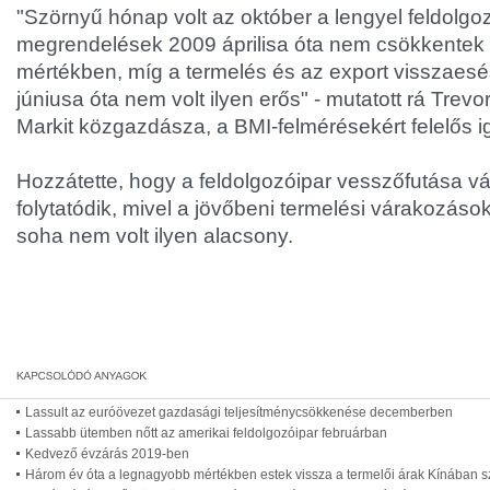
"Szörnyű hónap volt az október a lengyel feldolgo
megrendelések 2009 áprilisa óta nem csökkentek 
mértékben, míg a termelés és az export visszae
júniusa óta nem volt ilyen erős" - mutatott rá Trevo
Markit közgazdásza, a BMI-felmérésekért felelős i
Hozzátette, hogy a feldolgozóipar vesszőfutása vá
folytatódik, mivel a jövőbeni termelési várakozáso
soha nem volt ilyen alacsony.
Lassult az euróövezet gazdasági teljesítménycsökkenése decemberben
Lassabb ütemben nőtt az amerikai feldolgozóipar februárban
Kedvező évzárás 2019-ben
Három év óta a legnagyobb mértékben estek vissza a termelői árak Kínában