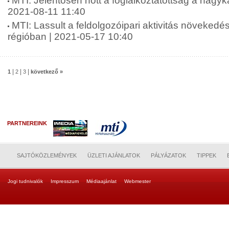
MTI: Jelentősen nőtt a foglalkoztatottság a nagyka
2021-08-11 11:40
MTI: Lassult a feldolgozóipari aktivitás növekedé
régióban | 2021-05-17 10:40
|
|
|
1
2
3
következő »
PARTNEREINK
SAJTÓKÖZLEMÉNYEK
ÜZLETI AJÁNLATOK
PÁLYÁZATOK
TIPPEK
Jogi tudnivalók
Impresszum
Médiaajánlat
Webmester