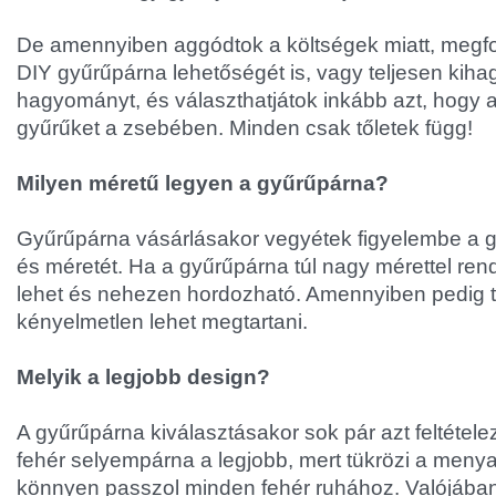
De amennyiben aggódtok a költségek miatt, megfon
DIY gyűrűpárna lehetőségét is, vagy teljesen kihag
hagyományt, és választhatjátok inkább azt, hogy a 
gyűrűket a zsebében. Minden csak tőletek függ!
Milyen méretű legyen a gyűrűpárna?
Gyűrűpárna vásárlásakor vegyétek figyelembe a g
és méretét. Ha a gyűrűpárna túl nagy mérettel ren
lehet és nehezen hordozható. Amennyiben pedig tú
kényelmetlen lehet megtartani.
Melyik a legjobb design?
A gyűrűpárna kiválasztásakor sok pár azt feltétele
fehér selyempárna a legjobb, mert tükrözi a meny
könnyen passzol minden fehér ruhához. Valójában