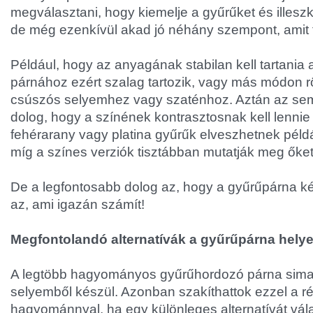
megválasztani, hogy kiemelje a gyűrűket és illes
de még ezenkívül akad jó néhány szempont, amit f
Például, hogy az anyagának stabilan kell tartania 
párnához ezért szalag tartozik, vagy más módon r
csúszós selyemhez vagy szaténhoz. Aztán az se
dolog, hogy a színének kontrasztosnak kell lennie
fehérarany vagy platina gyűrűk elveszhetnek példá
míg a színes verziók tisztábban mutatják meg őket
De a legfontosabb dolog az, hogy a gyűrűpárna kép
az, ami igazán számít!
Megfontolandó alternatívák a gyűrűpárna helye
A legtöbb hagyományos gyűrűhordozó párna sima,
selyemből készül. Azonban szakíthattok ezzel a ré
hagyománnyal, ha egy különleges alternatívát vál