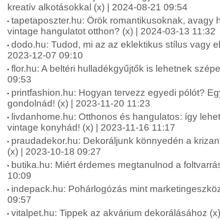
kreatív alkotásokkal (x) | 2024-08-21 09:54
tapetaposzter.hu: Örök romantikusoknak, avagy h
vintage hangulatot otthon? (x) | 2024-03-13 11:32
dodo.hu: Tudod, mi az az eklektikus stílus vagy ek
2023-12-07 09:10
flor.hu: A beltéri hulladékgyűjtők is lehetnek szép
09:53
printfashion.hu: Hogyan tervezz egyedi pólót? E
gondolnád! (x) | 2023-11-20 11:23
livdanhome.hu: Otthonos és hangulatos: így lehe
vintage konyhád! (x) | 2023-11-16 11:17
praudadekor.hu: Dekoráljunk könnyedén a krizan
(x) | 2023-10-18 09:27
butika.hu: Miért érdemes megtanulnod a foltvarrás
10:09
indepack.hu: Pohárlogózás mint marketingeszköz
09:57
vitalpet.hu: Tippek az akvárium dekorálásához (x