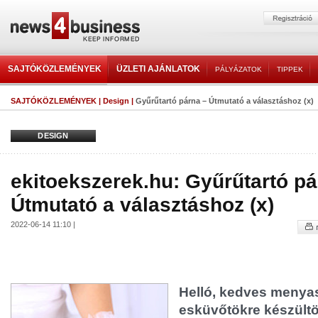
SAJTÓKÖZLEMÉNYEK
ÜZLETI AJÁNLATOK
PÁLYÁZATOK
TIPPEK
SAJTÓKÖZLEMÉNYEK
|
Design
|
Gyűrűtartó párna – Útmutató a választáshoz (x)
DESIGN
ekitoekszerek.hu: Gyűrűtartó pá
Útmutató a választáshoz (x)
2022-06-14 11:10 |
Helló, kedves menya
esküvőtökre készültö