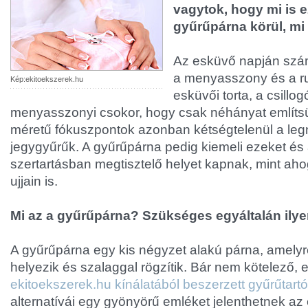
vagytok, hogy mi is ez
gyűrűpárna körül, mi
Az esküvő napján szá
a menyasszony és a r
Kép:ekitoekszerek.hu
esküvői torta, a csillog
menyasszonyi csokor, hogy csak néhányat említsü
méretű fókuszpontok azonban kétségtelenül a le
jegygyűrűk. A gyűrűpárna pedig kiemeli ezeket és a
szertartásban megtisztelő helyet kapnak, mint aho
ujjain is.
Mi az a gyűrűpárna? Szükséges egyáltalán ily
A gyűrűpárna egy kis négyzet alakú párna, amelyr
helyezik és szalaggal rögzítik. Bár nem kötelező, 
ekitoekszerek.hu kínálatából beszerzett gyűrűtartó
alternatívái egy gyönyörű emléket jelenthetnek az