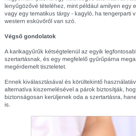
lenyűgözővé tételéhez, mint például amilyen egy e
vagy egy tematikus tárgy - kagyló, ha tengerparti 
western esküvőről van szó.
Végső gondolatok
A karikagyűrűk kétségtelenül az egyik legfontosab
szertartásnak, és egy megfelelő gyűrűpárna mega
megérdemelt tiszteletet.
Ennek kiválasztásával és körültekintő használatá
alternatíva kiszemelésével a párok biztosítják, ho
biztonságosan kerüljenek oda a szertartásra, ha
is.