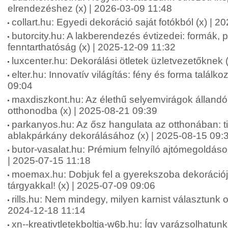
elrendezéshez (x) | 2026-03-09 11:48
collart.hu: Egyedi dekoráció saját fotókból (x) | 
butorcity.hu: A lakberendezés évtizedei: formák, p
fenntarthatóság (x) | 2025-12-09 11:32
luxcenter.hu: Dekorálási ötletek üzletvezetőknek 
elter.hu: Innovatív világítás: fény és forma találk
09:04
maxdiszkont.hu: Az élethű selyemvirágok állandó
otthonodba (x) | 2025-08-21 09:39
parkanyos.hu: Az ősz hangulata az otthonában: t
ablakpárkány dekorálásához (x) | 2025-08-15 09:
butor-vasalat.hu: Prémium felnyíló ajtómegoldáso
| 2025-07-15 11:18
moemax.hu: Dobjuk fel a gyerekszoba dekorációjá
tárgyakkal! (x) | 2025-07-09 09:06
rills.hu: Nem mindegy, milyen karnist választunk o
2024-12-18 11:14
xn--kreativtletekboltja-w6b.hu: Így varázsolhatunk