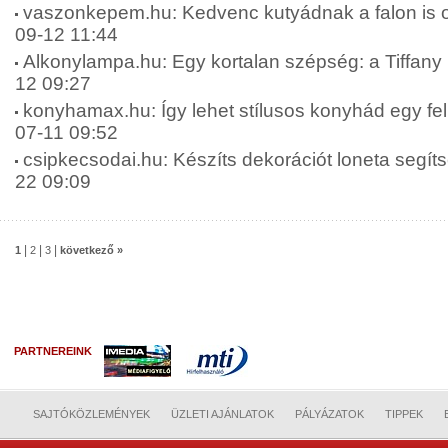
vaszonkepem.hu: Kedvenc kutyádnak a falon is ott
09-12 11:44
Alkonylampa.hu: Egy kortalan szépség: a Tiffany 
12 09:27
konyhamax.hu: Így lehet stílusos konyhád egy felú
07-11 09:52
csipkecsodai.hu: Készíts dekorációt loneta segíts
22 09:09
|
|
|
1
2
3
következő »
PARTNEREINK
SAJTÓKÖZLEMÉNYEK
ÜZLETI AJÁNLATOK
PÁLYÁZATOK
TIPPEK