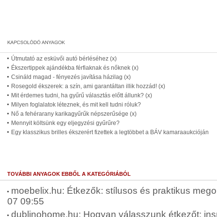
Útmutató az esküvői autó bérléséhez (x)
Ékszertippek ajándékba férfiaknak és nőknek (x)
Csináld magad - fényezés javítása házilag (x)
Rosegold ékszerek: a szín, ami garantáltan illik hozzád! (x)
Mit érdemes tudni, ha gyűrű választás előtt állunk? (x)
Milyen foglalatok léteznek, és mit kell tudni róluk?
Nő a fehérarany karikagyűrűk népszerűsége (x)
Mennyit költsünk egy eljegyzési gyűrűre?
Egy klasszikus brilles ékszerért fizettek a legtöbbet a BÁV kamaraaukcióján
TOVÁBBI ANYAGOK EBBŐL A KATEGÓRIÁBÓL
moebelix.hu: Étkezők: stílusos és praktikus mego
07 09:55
dublinohome.hu: Hogyan válasszunk étkezőt: insp