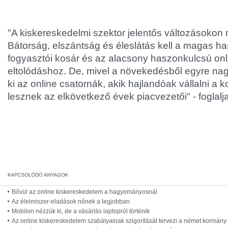
"A kiskereskedelmi szektor jelentős változásokon 
Bátorság, elszántság és éleslátás kell a magas ha
fogyasztói kosár és az alacsony haszonkulcsú onli
eltolódáshoz. De, mivel a növekedésből egyre na
ki az online csatornák, akik hajlandóak vállalni a k
lesznek az elkövetkező évek piacvezetői" - foglalj
Bővül az online kiskereskedelem a hagyományosnál
Az élelmiszer-eladások nőnek a legjobban
Mobilon nézzük ki, de a vásárlás laptopról történik
Az online kiskereskedelem szabályainak szigorítását tervezi a német kormány