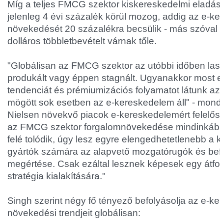
Míg a teljes FMCG szektor kiskereskedelmi elad
jelenleg 4 évi százalék körül mozog, addig az e-
növekedését 20 százalékra becsülik - más szóval 2
dolláros többletbevételt várnak tőle.
"Globálisan az FMCG szektor az utóbbi időben la
produkált vagy éppen stagnált. Ugyanakkor most
tendenciát és prémiumizációs folyamatot látunk a
mögött sok esetben az e-kereskedelem áll" - mond
Nielsen növekvő piacok e-kereskedelemért felelős
az FMCG szektor forgalomnövekedése mindinkább
felé tolódik, úgy lesz egyre elengedhetetlenebb a
gyártók számára az alapvető mozgatórugók és be
megértése. Csak ezáltal lesznek képesek egy átfog
stratégia kialakítására."
Singh szerint négy fő tényező befolyásolja az e-
növekedési trendjeit globálisan: