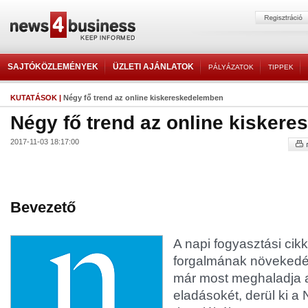
SAJTÓKÖZLEMÉNYEK
ÜZLETI AJÁNLATOK
PÁLYÁZATOK
TIPPEK
KUTATÁSOK
|
Négy fő trend az online kiskereskedelemben
Négy fő trend az online kisker
2017-11-03 18:17:00
Bevezető
A napi fogyasztási ci
forgalmának növekedés
már most meghaladja 
eladásokét, derül ki a 