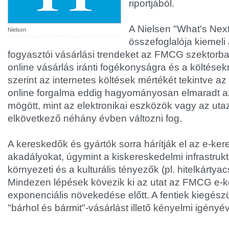
riportjából.
A Nielsen "What's Nex
Nielsen
összefoglalója kiemeli
fogyasztói vásárlási trendeket az FMCG szektorb
online vásárlás iránti fogékonyságra és a költésekre
szerint az internetes költések mértékét tekintve
online forgalma eddig hagyományosan elmaradt az
mögött, mint az elektronikai eszközök vagy az uta
elkövetkező néhány évben változni fog.
A kereskedők és gyártók sorra hárítják el az e-ker
akadályokat, úgymint a kiskereskedelmi infrastruktú
környezeti és a kulturális tényezők (pl. hitelkártyac
Mindezen lépések kövezik ki az utat az FMCG e-
exponenciális növekedése előtt. A fentiek kiegész
"bárhol és bármit"-vásárlást illető kényelmi igényév