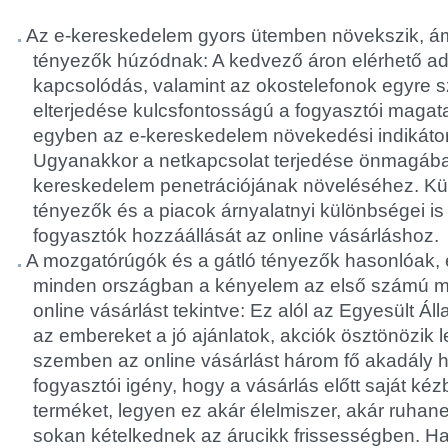
Az e-kereskedelem gyors ütemben növekszik, á
tényezők húzódnak: A kedvező áron elérhető ada
kapcsolódás, valamint az okostelefonok egyre 
elterjedése kulcsfontosságú a fogyasztói magat
egyben az e-kereskedelem növekedési indikátor
Ugyanakkor a netkapcsolat terjedése önmagába
kereskedelem penetrációjának növeléséhez. Külö
tényezők és a piacok árnyalatnyi különbségei is
fogyasztók hozzáállását az online vásárláshoz.
A mozgatórúgók és a gátló tényezők hasonlóak, eg
minden országban a kényelem az első számú mo
online vásárlást tekintve: Ez alól az Egyesült Áll
az embereket a jó ajánlatok, akciók ösztönözik 
szemben az online vásárlást három fő akadály hát
fogyasztói igény, hogy a vásárlás előtt saját ké
terméket, legyen ez akár élelmiszer, akár ruha
sokan kételkednek az árucikk frissességben. H