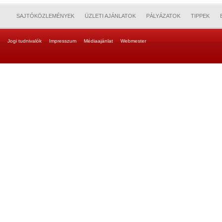
SAJTÓKÖZLEMÉNYEK
ÜZLETI AJÁNLATOK
PÁLYÁZATOK
TIPPEK
Jogi tudnivalók
Impresszum
Médiaajánlat
Webmester