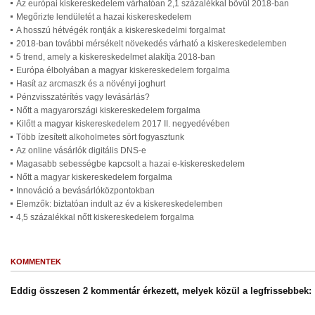
Az európai kiskereskedelem várhatóan 2,1 százalékkal bővül 2018-ban
Megőrizte lendületét a hazai kiskereskedelem
A hosszú hétvégék rontják a kiskereskedelmi forgalmat
2018-ban további mérsékelt növekedés várható a kiskereskedelemben
5 trend, amely a kiskereskedelmet alakítja 2018-ban
Európa élbolyában a magyar kiskereskedelem forgalma
Hasít az arcmaszk és a növényi joghurt
Pénzvisszatérítés vagy levásárlás?
Nőtt a magyarországi kiskereskedelem forgalma
Kilőtt a magyar kiskereskedelem 2017 II. negyedévében
Több ízesített alkoholmetes sört fogyasztunk
Az online vásárlók digitális DNS-e
Magasabb sebességbe kapcsolt a hazai e-kiskereskedelem
Nőtt a magyar kiskereskedelem forgalma
Innováció a bevásárlóközpontokban
Elemzők: biztatóan indult az év a kiskereskedelemben
4,5 százalékkal nőtt kiskereskedelem forgalma