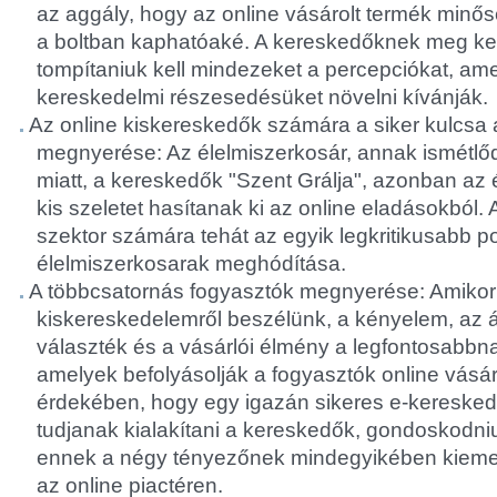
az aggály, hogy az online vásárolt termék minő
a boltban kaphatóaké. A kereskedőknek meg kell
tompítaniuk kell mindezeket a percepciókat, am
kereskedelmi részesedésüket növelni kívánják.
Az online kiskereskedők számára a siker kulcsa 
megnyerése: Az élelmiszerkosár, annak ismétlőd
miatt, a kereskedők "Szent Grálja", azonban az 
kis szeletet hasítanak ki az online eladásokból
szektor számára tehát az egyik legkritikusabb p
élelmiszerkosarak meghódítása.
A többcsatornás fogyasztók megnyerése: Amikor 
kiskereskedelemről beszélünk, a kényelem, az ár
választék és a vásárlói élmény a legfontosabbna
amelyek befolyásolják a fogyasztók online vásár
érdekében, hogy egy igazán sikeres e-kereskede
tudjanak kialakítani a kereskedők, gondoskodniuk
ennek a négy tényezőnek mindegyikében kiemel
az online piactéren.