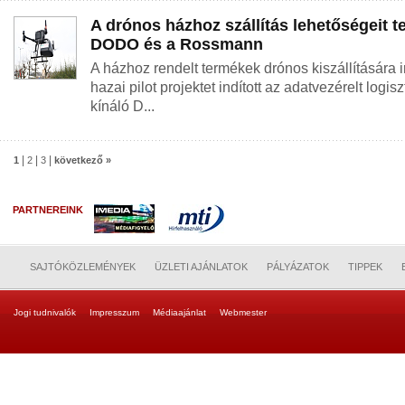
A drónos házhoz szállítás lehetőségeit te
DODO és a Rossmann
A házhoz rendelt termékek drónos kiszállítására i
hazai pilot projektet indított az adatvezérelt logi
kínáló D...
|
|
|
1
2
3
következő »
PARTNEREINK
SAJTÓKÖZLEMÉNYEK
ÜZLETI AJÁNLATOK
PÁLYÁZATOK
TIPPEK
Jogi tudnivalók
Impresszum
Médiaajánlat
Webmester