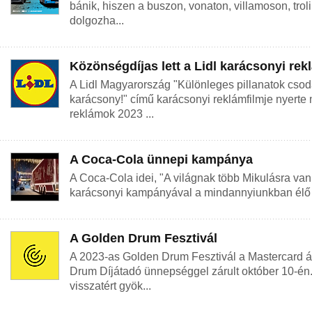
bánik, hiszen a buszon, vonaton, villamoson, tro
dolgozha...
Közönségdíjas lett a Lidl karácsonyi rek
A Lidl Magyarország "Különleges pillanatok csod
karácsony!" című karácsonyi reklámfilmje nyerte 
reklámok 2023 ...
A Coca-Cola ünnepi kampánya
A Coca-Cola idei, "A világnak több Mikulásra va
karácsonyi kampányával a mindannyiunkban élő Mi
A Golden Drum Fesztivál
A 2023-as Golden Drum Fesztivál a Mastercard ál
Drum Díjátadó ünnepséggel zárult október 10-én. 
visszatért gyök...