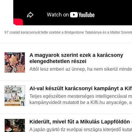
97 család karácsonyát tette szebbé a Bridgestone Tatabánya és a Máltai Szeret
A magyarok szerint ezek a karácsony
elengedhetetlen részei
Attól lesz emberi az ünnep, ha nem sikerül minden
AI-val készült karácsonyi kampányt a Kifl
Teljes egészében mesterséges intelligenciával m
kampányvideót mutatott be a Kifli.hu anyacége, a 
Kiderült, mivel fűt a Mikulás Lappföldön
A japán gyártó tíz európai országra kiterjedő kuta