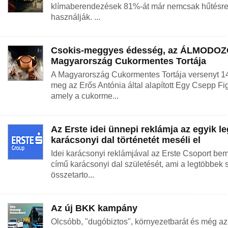
klímaberendezések 81%-át már nemcsak hűtésre,
használják. ...
Csokis-meggyes édesség, az ÁLMODOZÓ
Magyarország Cukormentes Tortája
A Magyarország Cukormentes Tortája versenyt 1
meg az Erős Antónia által alapított Egy Csepp Fi
amely a cukorme...
Az Erste idei ünnepi reklámja az egyik l
karácsonyi dal történetét meséli el
Idei karácsonyi reklámjával az Erste Csoport be
című karácsonyi dal születését, ami a legtöbbek
összetarto...
Az új BKK kampány
Olcsóbb, "dugóbiztos", környezetbarát és még az