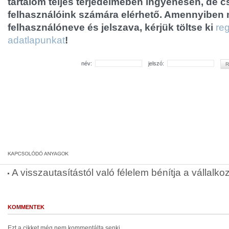
tartalom teljes terjedelmében ingyenesen, de cs
felhasználóink számára elérhető. Amennyiben
felhasználóneve és jelszava, kérjük töltse ki
reg
adatlapunkat
!
név:
jelszó:
A visszautasítástól való félelem bénítja a vállalk