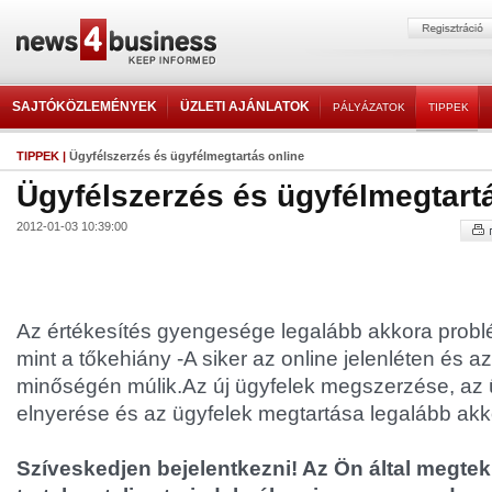
SAJTÓKÖZLEMÉNYEK
ÜZLETI AJÁNLATOK
PÁLYÁZATOK
TIPPEK
TIPPEK
|
Ügyfélszerzés és ügyfélmegtartás online
Ügyfélszerzés és ügyfélmegtart
2012-01-03 10:39:00
Az értékesítés gyengesége legalább akkora probl
mint a tőkehiány -A siker az online jelenléten és a
minőségén múlik.Az új ügyfelek megszerzése, az 
elnyerése és az ügyfelek megtartása legalább akko
Szíveskedjen bejelentkezni! Az Ön által megtek