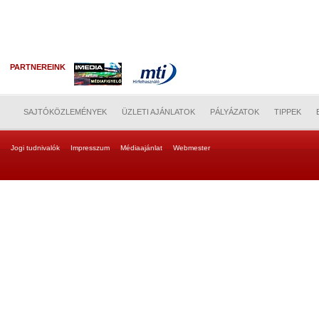
PARTNEREINK
SAJTÓKÖZLEMÉNYEK
ÜZLETI AJÁNLATOK
PÁLYÁZATOK
TIPPEK
Jogi tudnivalók
Impresszum
Médiaajánlat
Webmester