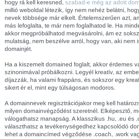
hogy rá kell keresned,
szabad-e még az adott do
millió weboldal létezik, így nem nehéz belátni, ho
nevek többsége már elkelt. Értelemszerűen azt, am
más lefoglalta, te már nem foglalhatod le. Ha min
akkor megpróbálhatod megvásárolni, ám ez soksz
mulatság, nem beszélve arról, hogy van, aki nem i
domainjét.
Ha a kiszemelt domained foglalt, akkor érdemes v
szinonimával próbálkozni. Legyél kreatív, az embe
díjazzák, ha valami frappáns, és sokszor egy kre
sikert ér el, mint egy túlságosan modoros.
A domainnevek regisztrációjakor meg kell határozn
milyen domainvégződést szeretnél. Elképesztő, m
válogathatsz manapság. A klasszikus .hu, .eu és .
választhatsz a tevékenységedhez kapcsolódó dom
lehet a domaincímed végződése .coach, .work vag