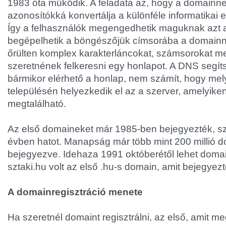
1983 óta működik. A feladata az, hogy a domainn
azonosítókká konvertálja a különféle informatikai
Így a felhasználók megengedhetik maguknak azt a
begépelhetik a böngészőjük címsorába a domainn
őrülten komplex karakterláncokat, számsorokat m
szeretnének felkeresni egy honlapot. A DNS segíts
bármikor elérhető a honlap, nem számít, hogy mely
településén helyezkedik el az a szerver, amelyiken 
megtalálható.
Az első domaineket már 1985-ben bejegyezték, s
évben hatot. Manapság már több mint 200 millió 
bejegyezve. Idehaza 1991 októberétől lehet domaint
sztaki.hu volt az első .hu-s domain, amit bejegyezt
A domainregisztráció menete
Ha szeretnél domaint regisztrálni, az első, amit me