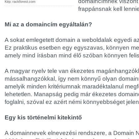
domaincímnek viszon
Kép: rackforest.com
frappánsnak kell lennie
Mi az a domaincím egyáltalán?
A sokat emlegetett domain a weboldalak egyedi az
Ez praktikus esetben egy egyszavas, könnyen me
amely mind írásban mind élő szóban könnyen feli
A magyar nyelv tele van ékezetes magánhangzókk
mássalhangzókkal, így nem könnyű olyan domainn
amelyik minden kritériumnak maradéktalanul megfe
lehetetlen. Manapság pedig már ékezetes domaincí
foglalni, szóval ez azért némi könnyebbséget jelen
Egy kis történelmi kitekintő
A domainnevek elnevezési rendszere, a Domain