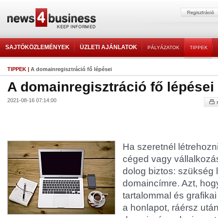
SAJTÓKÖZLEMÉNYEK
ÜZLETI AJÁNLATOK
PÁLYÁZATOK
TIPPEK
TIPPEK
|
A domainregisztráció fő lépései
A domainregisztráció fő lépései
2021-08-16 07:14:00
Ha szeretnél létrehozn
céged vagy vállalkoz
dolog biztos: szükség 
domaincímre. Azt, hog
tartalommal és grafika
a honlapot, ráérsz utána