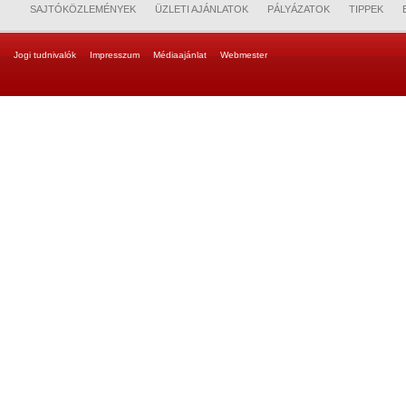
SAJTÓKÖZLEMÉNYEK
ÜZLETI AJÁNLATOK
PÁLYÁZATOK
TIPPEK
Jogi tudnivalók
Impresszum
Médiaajánlat
Webmester