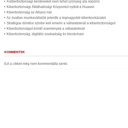
A kiberbiztonsági kérdéseket nem lehet szőnyeg alá söpörni
Kiberbiztonsági Átláthatósági Központot nyitott a Huawei
Kiberbiztonság az Allianz-nál
Az óvatlan munkavállalók jelentik a legnagyobb kiberkockázatot
Stratégiai döntési szintre kell emelni a vállalatoknál a kiberbiztonságot
Kiberbiztonságot érintő események a vállalatoknál
Kiberbiztonság, digitális szabadság és blockchain