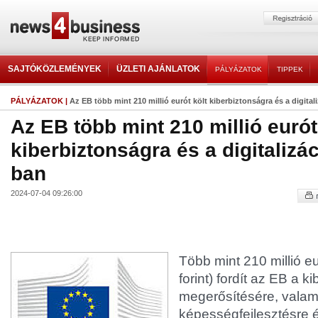
SAJTÓKÖZLEMÉNYEK
ÜZLETI AJÁNLATOK
PÁLYÁZATOK
TIPPEK
PÁLYÁZATOK
|
Az EB több mint 210 millió eurót költ kiberbiztonságra és a digital
Az EB több mint 210 millió eurót
kiberbiztonságra és a digitalizá
ban
2024-07-04 09:26:00
Több mint 210 millió eu
forint) fordít az EB a k
megerősítésére, valamin
képességfejlesztésre 