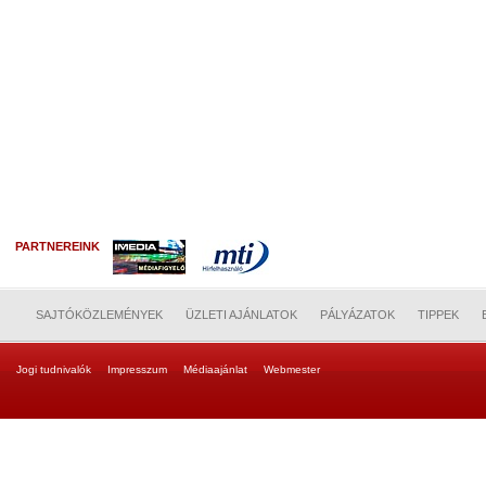
PARTNEREINK
SAJTÓKÖZLEMÉNYEK
ÜZLETI AJÁNLATOK
PÁLYÁZATOK
TIPPEK
Jogi tudnivalók
Impresszum
Médiaajánlat
Webmester