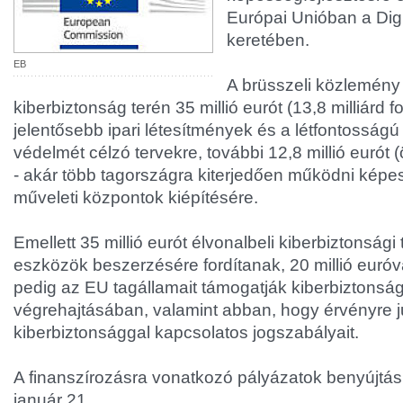
Európai Unióban a Dig
keretében.
EB
A brüsszeli közlemény 
kiberbiztonság terén 35 millió eurót (13,8 milliárd f
jelentősebb ipari létesítmények és a létfontosságú 
védelmét célzó tervekre, további 12,8 millió eurót (ö
- akár több tagországra kiterjedően működni képes
műveleti központok kiépítésére.
Emellett 35 millió eurót élvonalbeli kiberbiztonság
eszközök beszerzésére fordítanak, 20 millió euróval 
pedig az EU tagállamait támogatják kiberbiztonsági
végrehajtásában, valamint abban, hogy érvényre 
kiberbiztonsággal kapcsolatos jogszabályait.
A finanszírozásra vonatkozó pályázatok benyújtási
január 21.