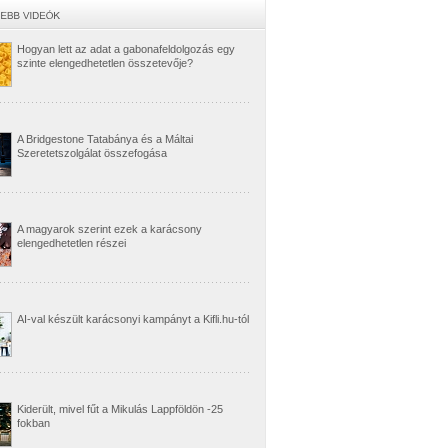
Hogyan lett az adat a gabonafeldolgozás egy
szinte elengedhetetlen összetevője?
A Bridgestone Tatabánya és a Máltai
Szeretetszolgálat összefogása
A magyarok szerint ezek a karácsony
elengedhetetlen részei
AI-val készült karácsonyi kampányt a Kifli.hu-tól
Kiderült, mivel fűt a Mikulás Lappföldön -25
fokban