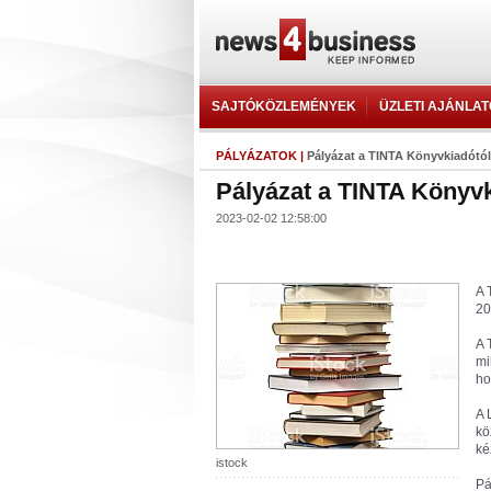
SAJTÓKÖZLEMÉNYEK
ÜZLETI AJÁNLA
PÁLYÁZATOK
|
Pályázat a TINTA Könyvkiadótól
Pályázat a TINTA Könyvk
2023-02-02 12:58:00
A 
20
A 
mi
ho
A 
kö
ké
istock
Pá