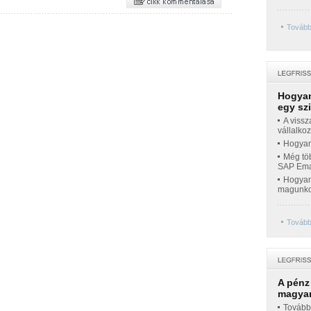
Tovább
Hogyan
egy sz
A vissz
vállalko
Hogyan 
Még töb
SAP Emar
Hogyan 
magunko
Tovább
A pénz
magyar
Továbbr