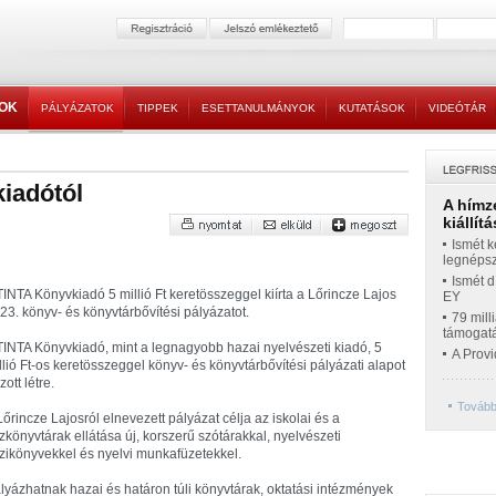
TOK
PÁLYÁZATOK
TIPPEK
ESETTANULMÁNYOK
KUTATÁSOK
VIDEÓTÁR
iadótól
A hímz
kiállítá
Ismét k
legnépsz
Ismét d
TINTA Könyvkiadó 5 millió Ft keretösszeggel kiírta a Lőrincze Lajos
EY
23. könyv- és könyvtárbővítési pályázatot.
79 mill
támogatá
TINTA Könyvkiadó, mint a legnagyobb hazai nyelvészeti kiadó, 5
A Prov
llió Ft-os keretösszeggel könyv- és könyvtárbővítési pályázati alapot
zott létre.
Tovább
Lőrincze Lajosról elnevezett pályázat célja az iskolai és a
zkönyvtárak ellátása új, korszerű szótárakkal, nyelvészeti
zikönyvekkel és nyelvi munkafüzetekkel.
lyázhatnak hazai és határon túli könyvtárak, oktatási intézmények