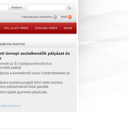
VÁLLALATI HÍREK
SZAKMAI HÍREK
NEWS
ett ünnepi asztalkendők pályázat és
s
eresik az Év Gyógyszerészét és a
erűbb patikát
íjazza a kiemelkedő hazai üzletembereket az
iárdos keretösszegből 89,6 millió forintos
sra pályázhatnak fiatal gazdák
ident újabb gyermek-pályázata
i pályázatok/a>