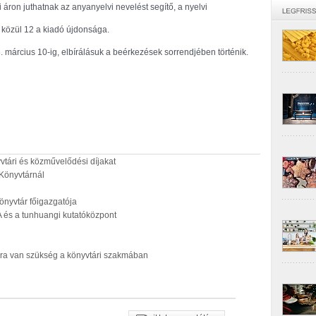
áron juthatnak az anyanyelvi nevelést segítő, a nyelvi
közül 12 a kiadó újdonsága.
 március 10-ig, elbírálásuk a beérkezések sorrendjében történik.
yvtári és közművelődési díjakat
 Könyvtárnál
önyvtár főigazgatója
 és a tunhuangi kutatóközpont
sra van szükség a könyvtári szakmában