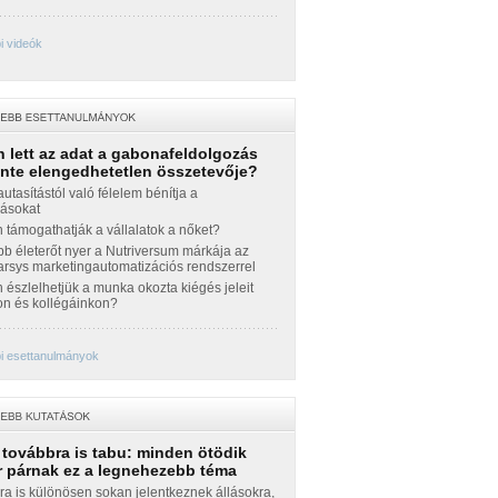
i videók
 lett az adat a gabonafeldolgozás
inte elengedhetetlen összetevője?
autasítástól való félelem bénítja a
zásokat
támogathatják a vállalatok a nőket?
b életerőt nyer a Nutriversum márkája az
sys marketingautomatizációs rendszerrel
észlelhetjük a munka okozta kiégés jeleit
n és kollégáinkon?
i esettanulmányok
 továbbra is tabu: minden ötödik
 párnak ez a legnehezebb téma
a is különösen sokan jelentkeznek állásokra,