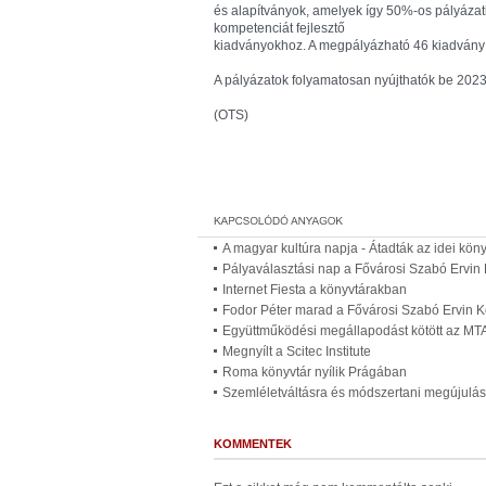
és alapítványok, amelyek így 50%-os pályázati 
kompetenciát fejlesztő
kiadványokhoz. A megpályázható 46 kiadvány 
A pályázatok folyamatosan nyújthatók be 2023.
(OTS)
A magyar kultúra napja - Átadták az idei kön
Pályaválasztási nap a Fővárosi Szabó Ervin
Internet Fiesta a könyvtárakban
Fodor Péter marad a Fővárosi Szabó Ervin K
Együttműködési megállapodást kötött az MTA
Megnyílt a Scitec Institute
Roma könyvtár nyílik Prágában
Szemléletváltásra és módszertani megújulá