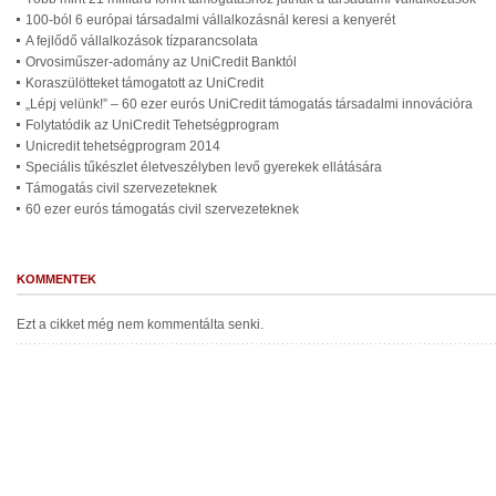
100-ból 6 európai társadalmi vállalkozásnál keresi a kenyerét
A fejlődő vállalkozások tízparancsolata
Orvosiműszer-adomány az UniCredit Banktól
Koraszülötteket támogatott az UniCredit
„Lépj velünk!” – 60 ezer eurós UniCredit támogatás társadalmi innovációra
Folytatódik az UniCredit Tehetségprogram
Unicredit tehetségprogram 2014
Speciális tűkészlet életveszélyben levő gyerekek ellátására
Támogatás civil szervezeteknek
60 ezer eurós támogatás civil szervezeteknek