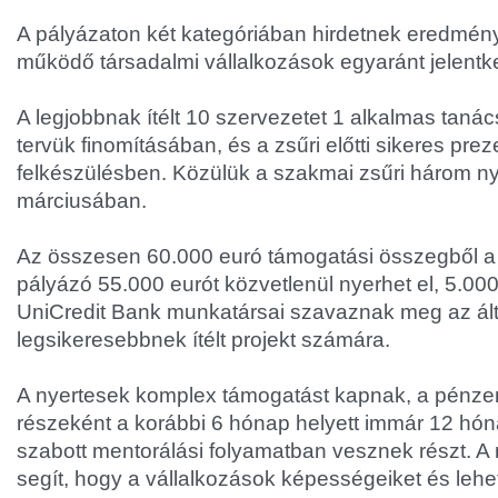
A pályázaton két kategóriában hirdetnek eredmény
működő társadalmi vállalkozások egyaránt jelentk
A legjobbnak ítélt 10 szervezetet 1 alkalmas tanács
tervük finomításában, és a zsűri előtti sikeres prez
felkészülésben. Közülük a szakmai zsűri három nye
márciusában.
Az összesen 60.000 euró támogatási összegből a
pályázó 55.000 eurót közvetlenül nyerhet el, 5.000
UniCredit Bank munkatársai szavaznak meg az ál
legsikeresebbnek ítélt projekt számára.
A nyertesek komplex támogatást kapnak, a pénzen
részeként a korábbi 6 hónap helyett immár 12 hó
szabott mentorálási folyamatban vesznek részt. A
segít, hogy a vállalkozások képességeiket és lehe