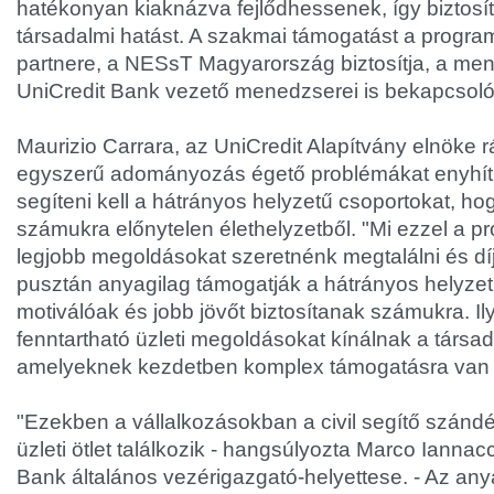
hatékonyan kiaknázva fejlődhessenek, így biztosí
társadalmi hatást. A szakmai támogatást a progr
partnere, a NESsT Magyarország biztosítja, a men
UniCredit Bank vezető menedzserei is bekapcsol
Maurizio Carrara, az UniCredit Alapítvány elnöke r
egyszerű adományozás égető problémákat enyhíth
segíteni kell a hátrányos helyzetű csoportokat, h
számukra előnytelen élethelyzetből. "Mi ezzel a 
legjobb megoldásokat szeretnénk megtalálni és d
pusztán anyagilag támogatják a hátrányos helyze
motiválóak és jobb jövőt biztosítanak számukra. Il
fenntartható üzleti megoldásokat kínálnak a társad
amelyeknek kezdetben komplex támogatásra van
"Ezekben a vállalkozásokban a civil segítő szándé
üzleti ötlet találkozik - hangsúlyozta Marco Iannac
Bank általános vezérigazgató-helyettese. - Az any