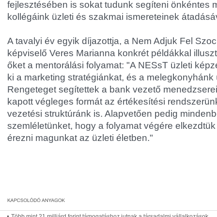
fejlesztésében is sokat tudunk segíteni önkéntes 
kollégáink üzleti és szakmai ismereteinek átadásáv
A tavalyi év egyik díjazottja, a Nem Adjuk Fel Szoc
képviselő Veres Marianna konkrét példákkal illuszt
őket a mentorálási folyamat: "A NESsT üzleti képz
ki a marketing stratégiánkat, és a melegkonyhánk üz
Rengeteget segítettek a bank vezető menedzserei 
kapott végleges formát az értékesítési rendszerün
vezetési struktúránk is. Alapvetően pedig minde
szemléletünket, hogy a folyamat végére elkezdtük c
érezni magunkat az üzleti életben."
Több mint 21 milliárd forint támogatáshoz jutnak a társadalmi vállalkozások