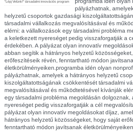
programba idén olyan 
"Lépj Velünk!" társadalmi innovációs program
pályázhatnak, amelyek
helyzetű csoportok gazdasági kiszolgáltatottságá
társadalmi vállalkozás megvalósításával és működ
elérni: a vállalkozások egy társadalmi probléma 
a keletkezett nyereséget pedig visszaforgatják a 
érdekében. A pályázat olyan innovatív megoldások
abban segítik a hátrányos helyzetű közösségeket,
erőfeszítéseik révén, fenntartható módon javítsan
életkörülményeiken.programba idén olyan nonprof
pályázhatnak, amelyek a hátrányos helyzetű csop
kiszolgáltatottságának csökkentését társadalmi vá
megvalósításával és működtetésével kívánják elérn
egy társadalmi probléma megoldásán dolgoznak, a
nyereséget pedig visszaforgatják a cél megvalósí
pályázat olyan innovatív megoldásokat díjaz, ame
hátrányos helyzetű közösségeket, hogy saját erőfe
fenntartható módon javítsanak életkörülményeiken