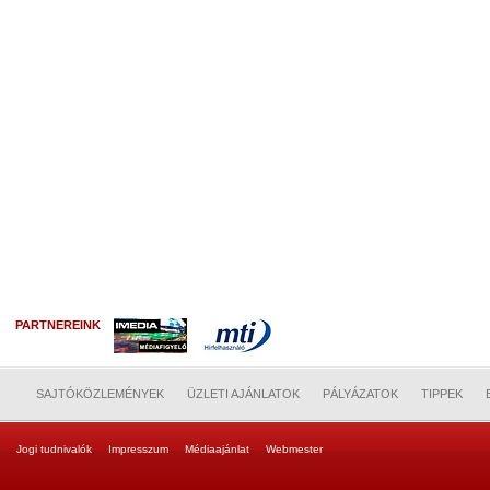
PARTNEREINK
SAJTÓKÖZLEMÉNYEK
ÜZLETI AJÁNLATOK
PÁLYÁZATOK
TIPPEK
Jogi tudnivalók
Impresszum
Médiaajánlat
Webmester