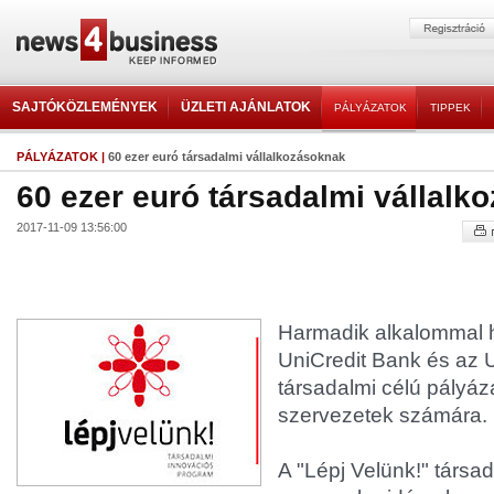
SAJTÓKÖZLEMÉNYEK
ÜZLETI AJÁNLATOK
PÁLYÁZATOK
TIPPEK
PÁLYÁZATOK
|
60 ezer euró társadalmi vállalkozásoknak
60 ezer euró társadalmi vállalk
2017-11-09 13:56:00
Harmadik alkalommal h
UniCredit Bank és az U
társadalmi célú pályáza
szervezetek számára.
A "Lépj Velünk!" társa