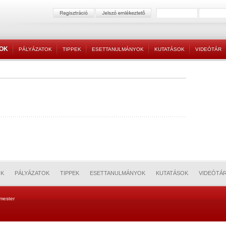
TOK
PÁLYÁZATOK
TIPPEK
ESETTANULMÁNYOK
KUTATÁSOK
VIDEÓTÁR
OK
PÁLYÁZATOK
TIPPEK
ESETTANULMÁNYOK
KUTATÁSOK
VIDEÓTÁ
mester