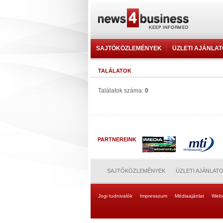
SAJTÓKÖZLEMÉNYEK
ÜZLETI AJÁNLA
TALÁLATOK
Találatok száma:
0
PARTNEREINK
SAJTÓKÖZLEMÉNYEK
ÜZLETI AJÁNLAT
Jogi tudnivalók
Impresszum
Médiaajánlat
Web