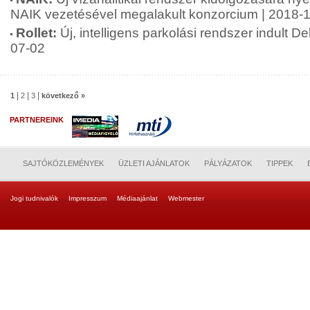
NAIK vezetésével megalakult konzorcium | 2018-
Rollet:
Új, intelligens parkolási rendszer indult 
07-02
|
|
|
1
2
3
következő »
PARTNEREINK
SAJTÓKÖZLEMÉNYEK
ÜZLETI AJÁNLATOK
PÁLYÁZATOK
TIPPEK
Jogi tudnivalók
Impresszum
Médiaajánlat
Webmester