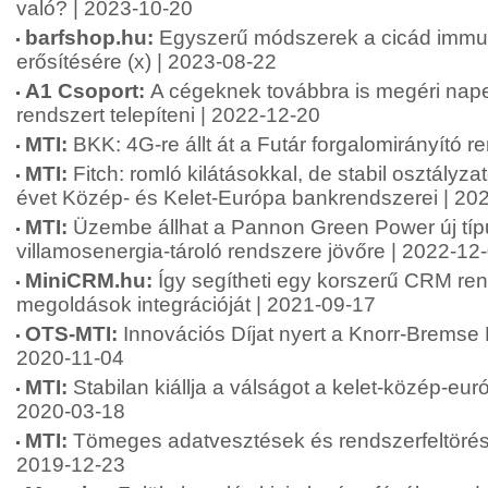
való? | 2023-10-20
barfshop.hu:
Egyszerű módszerek a cicád imm
erősítésére (x) | 2023-08-22
A1 Csoport:
A cégeknek továbbra is megéri na
rendszert telepíteni | 2022-12-20
MTI:
BKK: 4G-re állt át a Futár forgalomirányító 
MTI:
Fitch: romló kilátásokkal, de stabil osztályza
évet Közép- és Kelet-Európa bankrendszerei | 20
MTI:
Üzembe állhat a Pannon Green Power új tí
villamosenergia-tároló rendszere jövőre | 2022-12
MiniCRM.hu:
Így segítheti egy korszerű CRM rend
megoldások integrációját | 2021-09-17
OTS-MTI:
Innovációs Díjat nyert a Knorr-Bremse 
2020-11-04
MTI:
Stabilan kiállja a válságot a kelet-közép-eu
2020-03-18
MTI:
Tömeges adatvesztések és rendszerfeltörése
2019-12-23