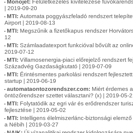
Monojet:
Felületkezelés kivitelezése fúvókarend
| 2019-09-20
MTI:
Automata poggyászfeladó rendszert telepíte
Airport | 2019-08-13
MTI:
Megszűnik a fizetőkapus rendszer Horvátor
12
MTI:
Számlaadatexport funkcióval bővült az onlin
2019-07-12
MTI:
Villamosenergia-piaci előrejelző rendszert fej
Századvég Gazdaságkutató | 2019-07-09
MTI:
Érintésmentes parkolási rendszert fejlesztet
startup | 2019-06-19
automataontozorendszer.com:
Miért érdemes 
öntözőrendszer szettet választani? (x) | 2019-05-
MTI:
Folytatódik az egri vár és erődrendszer turisz
fejlesztése | 2019-05-02
MTI:
Intelligens élelmiszerlánc-biztonsági elemző 
a Nébih | 2019-03-27
NAIK:
Új vízanalitikai rendszer kidolgozására nye