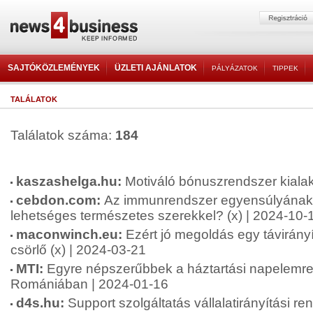
SAJTÓKÖZLEMÉNYEK
ÜZLETI AJÁNLATOK
PÁLYÁZATOK
TIPPEK
TALÁLATOK
Találatok száma:
184
kaszashelga.hu:
Motiváló bónuszrendszer kialak
cebdon.com:
Az immunrendszer egyensúlyának 
lehetséges természetes szerekkel? (x) | 2024-10-
maconwinch.eu:
Ezért jó megoldás egy távirány
csörlő (x) | 2024-03-21
MTI:
Egyre népszerűbbek a háztartási napelemr
Romániában | 2024-01-16
d4s.hu:
Support szolgáltatás vállalatirányítási r