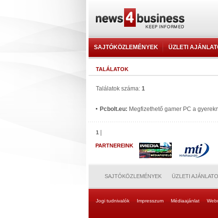
SAJTÓKÖZLEMÉNYEK
ÜZLETI AJÁNLA
TALÁLATOK
Találatok száma:
1
Pcbolt.eu:
Megfizethető gamer PC a gyerekne
|
1
PARTNEREINK
SAJTÓKÖZLEMÉNYEK
ÜZLETI AJÁNLAT
Jogi tudnivalók
Impresszum
Médiaajánlat
Web