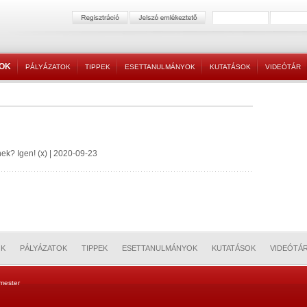
TOK
PÁLYÁZATOK
TIPPEK
ESETTANULMÁNYOK
KUTATÁSOK
VIDEÓTÁR
k? Igen! (x) | 2020-09-23
OK
PÁLYÁZATOK
TIPPEK
ESETTANULMÁNYOK
KUTATÁSOK
VIDEÓTÁ
mester