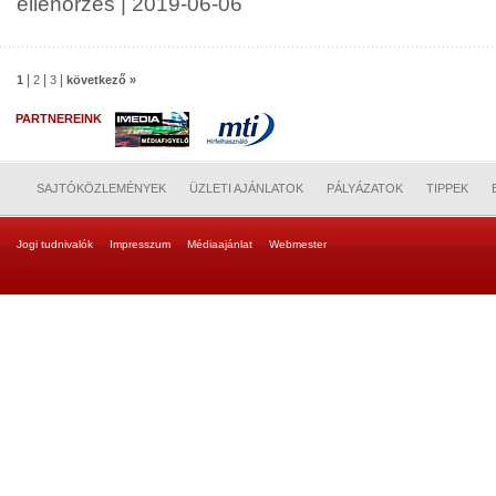
ellenőrzés | 2019-06-06
|
|
|
1
2
3
következő »
PARTNEREINK
SAJTÓKÖZLEMÉNYEK
ÜZLETI AJÁNLATOK
PÁLYÁZATOK
TIPPEK
Jogi tudnivalók
Impresszum
Médiaajánlat
Webmester