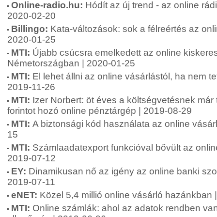
Online-radio.hu:
Hódít az új trend - az online r
2020-02-20
Billingo:
Kata-változások: sok a félreértés az onl
2020-01-25
MTI:
Újabb csúcsra emelkedett az online kiskere
Németországban | 2020-01-25
MTI:
El lehet állni az online vásárlástól, ha nem te
2019-11-26
MTI:
Izer Norbert: öt éves a költségvetésnek már 
forintot hozó online pénztárgép | 2019-08-29
MTI:
A biztonsági kód használata az online vásár
15
MTI:
Számlaadatexport funkcióval bővült az onlin
2019-07-12
EY:
Dinamikusan nő az igény az online banki szol
2019-07-11
eNET:
Közel 5,4 millió online vásárló hazánkban
MTI:
Online számlák: ahol az adatok rendben van