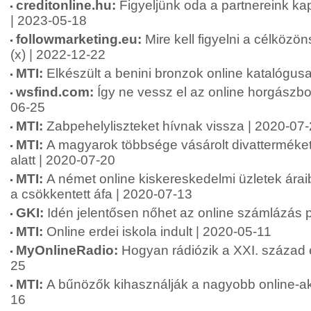
creditonline.hu:
Figyeljünk oda a partnereink kapc
| 2023-05-18
followmarketing.eu:
Mire kell figyelni a célközö
(x) | 2022-12-22
MTI:
Elkészült a benini bronzok online katalógus
wsfind.com:
Így ne vessz el az online horgászbol
06-25
MTI:
Zabpehelyliszteket hívnak vissza | 2020-07
MTI:
A magyarok többsége vásárolt divatterméket
alatt | 2020-07-20
MTI:
A német online kiskereskedelmi üzletek ára
a csökkentett áfa | 2020-07-13
GKI:
Idén jelentősen nőhet az online számlázás 
MTI:
Online erdei iskola indult | 2020-05-11
MyOnlineRadio:
Hogyan rádiózik a XXI. század
25
MTI:
A bűnözők kihasználják a nagyobb online-akt
16