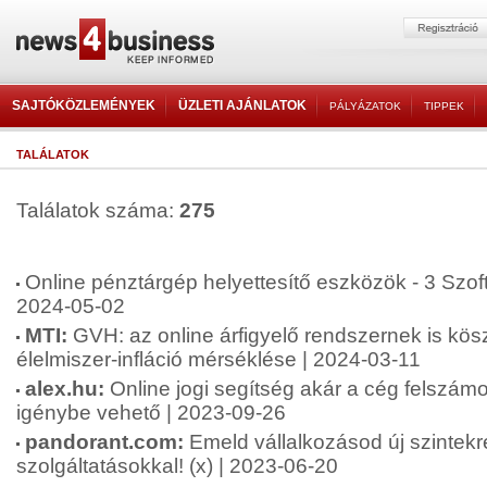
SAJTÓKÖZLEMÉNYEK
ÜZLETI AJÁNLATOK
PÁLYÁZATOK
TIPPEK
TALÁLATOK
Találatok száma:
275
Online pénztárgép helyettesítő eszközök - 3 Szof
2024-05-02
MTI:
GVH: az online árfigyelő rendszernek is kö
élelmiszer-infláció mérséklése | 2024-03-11
alex.hu:
Online jogi segítség akár a cég felszámo
igénybe vehető | 2023-09-26
pandorant.com:
Emeld vállalkozásod új szintekre
szolgáltatásokkal! (x) | 2023-06-20