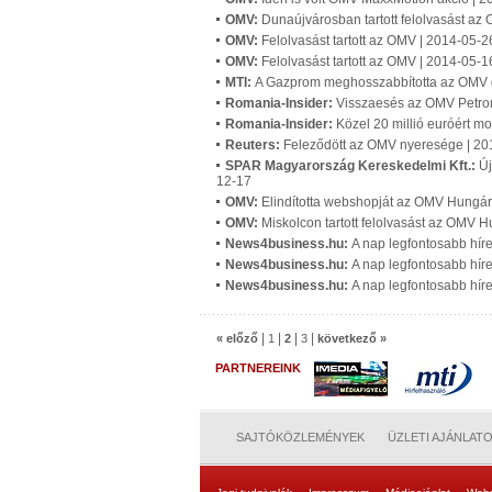
OMV:
Dunaújvárosban tartott felolvasást az
OMV:
Felolvasást tartott az OMV | 2014-05-2
OMV:
Felolvasást tartott az OMV | 2014-05-1
MTI:
A Gazprom meghosszabbította az OMV 
Romania-Insider:
Visszaesés az OMV Petro
Romania-Insider:
Közel 20 millió euróért m
Reuters:
Feleződött az OMV nyeresége | 20
SPAR Magyarország Kereskedelmi Kft.:
Új
12-17
OMV:
Elindította webshopját az OMV Hungár
OMV:
Miskolcon tartott felolvasást az OMV 
News4business.hu:
A nap legfontosabb hír
News4business.hu:
A nap legfontosabb híre
News4business.hu:
A nap legfontosabb híre
|
|
|
|
« előző
1
2
3
következő »
PARTNEREINK
SAJTÓKÖZLEMÉNYEK
ÜZLETI AJÁNLAT