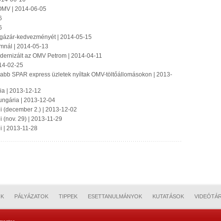
 OMV | 2014-06-05
6
6
gázár-kedvezményét | 2014-05-15
mnál | 2014-05-13
odernizált az OMV Petrom | 2014-04-11
14-02-25
abb SPAR express üzletek nyíltak OMV-töltőállomásokon | 2013-
ia | 2013-12-12
Hungária | 2013-12-04
ei (december 2.) | 2013-12-02
i (nov. 29) | 2013-11-29
i | 2013-11-28
OK
PÁLYÁZATOK
TIPPEK
ESETTANULMÁNYOK
KUTATÁSOK
VIDEÓTÁ