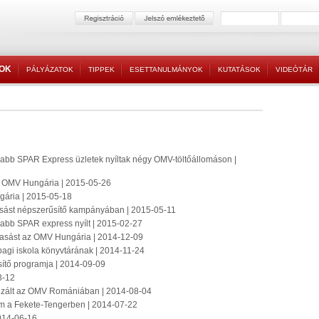
TOK
PÁLYÁZATOK
TIPPEK
ESETTANULMÁNYOK
KUTATÁSOK
VIDEÓTÁR
abb SPAR Express üzletek nyíltak négy OMV-töltőállomáson |
az OMV Hungária | 2015-05-26
ngária | 2015-05-18
asást népszerűsítő kampányában | 2015-05-11
abb SPAR express nyílt | 2015-02-27
olvasást az OMV Hungária | 2014-12-09
agi iskola könyvtárának | 2014-11-24
sítő programja | 2014-09-09
8-12
nizált az OMV Romániában | 2014-08-04
om a Fekete-Tengerben | 2014-07-22
2014-06-16