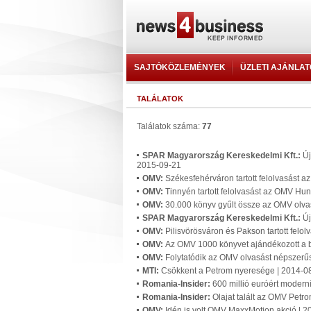
SAJTÓKÖZLEMÉNYEK
ÜZLETI AJÁNLA
TALÁLATOK
Találatok száma:
77
SPAR Magyarország Kereskedelmi Kft.:
Új
2015-09-21
OMV:
Székesfehérváron tartott felolvasást 
OMV:
Tinnyén tartott felolvasást az OMV Hu
OMV:
30.000 könyv gyűlt össze az OMV olv
SPAR Magyarország Kereskedelmi Kft.:
Új
OMV:
Pilisvörösváron és Pakson tartott fel
OMV:
Az OMV 1000 könyvet ajándékozott a b
OMV:
Folytatódik az OMV olvasást népszerű
MTI:
Csökkent a Petrom nyeresége | 2014-0
Romania-Insider:
600 millió euróért moder
Romania-Insider:
Olajat talált az OMV Petr
OMV:
Idén is volt OMV MaxxMotion akció | 