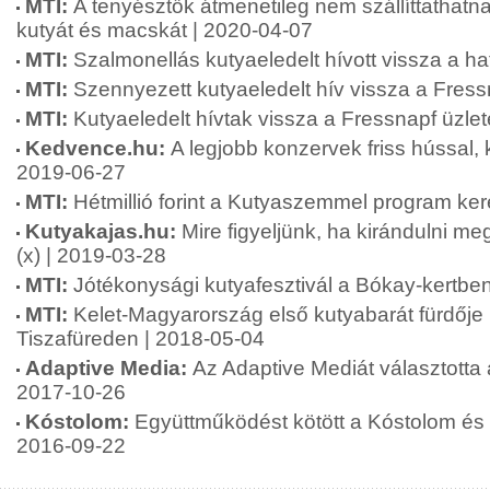
MTI:
A tenyésztők átmenetileg nem szállíttathat
kutyát és macskát | 2020-04-07
MTI:
Szalmonellás kutyaeledelt hívott vissza a h
MTI:
Szennyezett kutyaeledelt hív vissza a Fress
MTI:
Kutyaeledelt hívtak vissza a Fressnapf üzlet
Kedvence.hu:
A legjobb konzervek friss hússal, 
2019-06-27
MTI:
Hétmillió forint a Kutyaszemmel program ke
Kutyakajas.hu:
Mire figyeljünk, ha kirándulni m
(x) | 2019-03-28
MTI:
Jótékonysági kutyafesztivál a Bókay-kertbe
MTI:
Kelet-Magyarország első kutyabarát fürdője n
Tiszafüreden | 2018-05-04
Adaptive Media:
Az Adaptive Mediát választotta 
2017-10-26
Kóstolom:
Együttműködést kötött a Kóstolom és 
2016-09-22