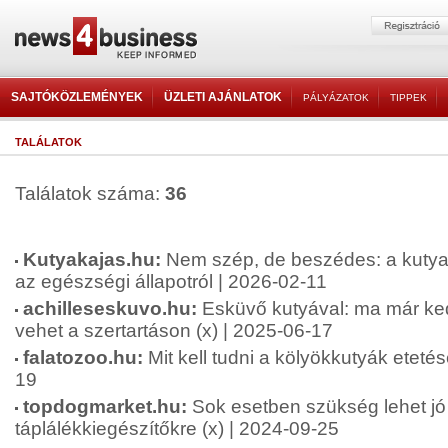
SAJTÓKÖZLEMÉNYEK
ÜZLETI AJÁNLATOK
PÁLYÁZATOK
TIPPEK
TALÁLATOK
Találatok száma:
36
Kutyakajas.hu:
Nem szép, de beszédes: a kutya 
az egészségi állapotról | 2026-02-11
achilleseskuvo.hu:
Esküvő kutyával: ma már ke
vehet a szertartáson (x) | 2025-06-17
falatozoo.hu:
Mit kell tudni a kölyökkutyák etetés
19
topdogmarket.hu:
Sok esetben szükség lehet jó
táplálékkiegészítőkre (x) | 2024-09-25