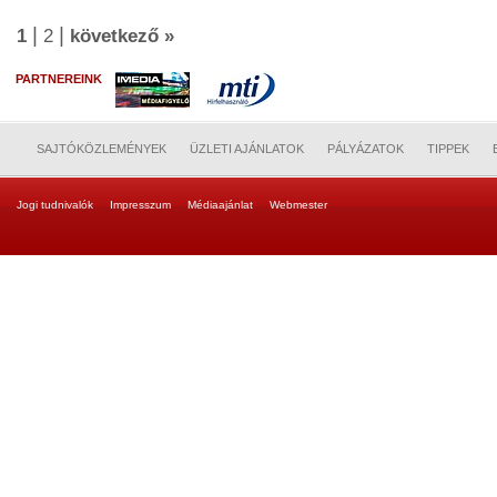
|
|
1
2
következő »
PARTNEREINK
SAJTÓKÖZLEMÉNYEK
ÜZLETI AJÁNLATOK
PÁLYÁZATOK
TIPPEK
Jogi tudnivalók
Impresszum
Médiaajánlat
Webmester