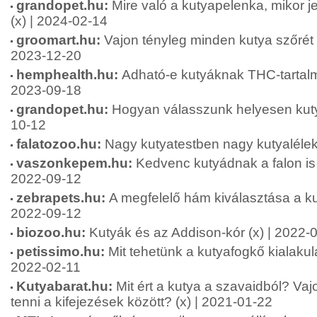
grandopet.hu:
Mire való a kutyapelenka, mikor j
(x) | 2024-02-14
groomart.hu:
Vajon tényleg minden kutya szőrét le
2023-12-20
hemphealth.hu:
Adható-e kutyáknak THC-tartalm
2023-09-18
grandopet.hu:
Hogyan válasszunk helyesen kutya
10-12
falatozoo.hu:
Nagy kutyatestben nagy kutyalélek
vaszonkepem.hu:
Kedvenc kutyádnak a falon is o
2022-09-12
zebrapets.hu:
A megfelelő hám kiválasztása a ku
2022-09-12
biozoo.hu:
Kutyák és az Addison-kór (x) | 2022-
petissimo.hu:
Mit tehetünk a kutyafogkő kialakulá
2022-02-11
Kutyabarat.hu:
Mit ért a kutya a szavaidból? Va
tenni a kifejezések között? (x) | 2021-01-22