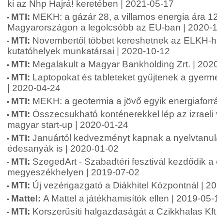
ki az Nhp Hajrá! keretében | 2021-05-17
MTI:
MEKH: a gázár 28, a villamos energia ára 1
Magyarországon a legolcsóbb az EU-ban | 2020-
MTI:
Novembertől többet kereshetnek az ELKH-ho
kutatóhelyek munkatársai | 2020-10-12
MTI:
Megalakult a Magyar Bankholding Zrt. | 202
MTI:
Laptopokat és tableteket gyűjtenek a gyerm
| 2020-04-24
MTI:
MEKH: a geotermia a jövő egyik energiaforr
MTI:
Összecsukható konténerekkel lép az izraeli
magyar start-up | 2020-01-24
MTI:
Januártól kedvezményt kapnak a nyelvtanulás
édesanyák is | 2020-01-02
MTI:
SzegedArt - Szabadtéri fesztivál kezdődik a
megyeszékhelyen | 2019-07-02
MTI:
Új vezérigazgató a Diákhitel Központnál | 2
Mattel:
A Mattel a játékhamisítók ellen | 2019-05-
MTI:
Korszerűsíti halgazdaságát a Czikkhalas Kft