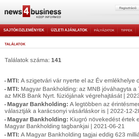
SAJTÓKÖZLEMÉNYEK
ÜZLETI AJÁNLATOK
PÁLYÁZATOK
TIPPEK
TALÁLATOK
Találatok száma:
141
MTI:
A szigetvári vár nyerte el az Év emlékhelye d
MTI:
Magyar Bankholding: az MNB jóváhagyta a 
az MKB Bank Nyrt. fúziójának végrehajtását | 202
Magyar Bankholding:
A legtöbben az érintésmen
választják a karácsonyi vásárláskor is | 2022-12-2
Magyar Bankholding:
Kiugró növekedést értek 
Magyar Bankholding tagbankjai | 2021-06-21
MTI:
A Magyar Bankholding tagjai eddig 623 milliá