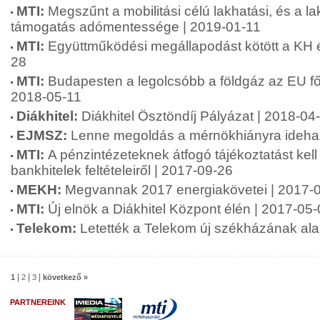
MTI:
Megszűnt a mobilitási célú lakhatási, és a l
támogatás adómentessége | 2019-01-11
MTI:
Együttműködési megállapodást kötött a KH 
28
MTI:
Budapesten a legolcsóbb a földgáz az EU fő
2018-05-11
Diákhitel:
Diákhitel Ösztöndíj Pályázat | 2018-04
EJMSZ:
Lenne megoldás a mérnökhiányra ideha
MTI:
A pénzintézeteknek átfogó tájékoztatást kell
bankhitelek feltételeiről | 2017-09-26
MEKH:
Megvannak 2017 energiakövetei | 2017-
MTI:
Új elnök a Diákhitel Központ élén | 2017-05
Telekom:
Letették a Telekom új székházának ala
|
|
|
1
2
3
következő »
PARTNEREINK