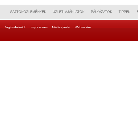
SAJTÓKÖZLEMÉNYEK
ÜZLETI AJÁNLATOK
PÁLYÁZATOK
TIPPEK
Jogi tudnivalók
Impresszum
Médiaajánlat
Webmester