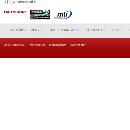
|
|
|
1
2
3
következő »
PARTNEREINK
SAJTÓKÖZLEMÉNYEK
ÜZLETI AJÁNLATOK
PÁLYÁZATOK
TIPPEK
Jogi tudnivalók
Impresszum
Médiaajánlat
Webmester