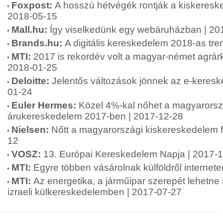
Foxpost:
A hosszú hétvégék rontják a kiskereske
2018-05-15
Mall.hu:
Így viselkedünk egy webáruházban | 20
Brands.hu:
A digitális kereskedelem 2018-as tre
MTI:
2017 is rekordév volt a magyar-német agrá
2018-01-25
Deloitte:
Jelentős változások jönnek az e-keres
01-24
Euler Hermes:
Közel 4%-kal nőhet a magyarorsz
árukereskedelem 2017-ben | 2017-12-28
Nielsen:
Nőtt a magyarországi kiskereskedelem f
12
VOSZ:
13. Európai Kereskedelem Napja | 2017-
MTI:
Egyre többen vásárolnak külföldről internet
MTI:
Az energetika, a járműipar szerepét lehetne
izraeli külkereskedelemben | 2017-07-27