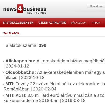
SAJTÓKÖZLEMÉNYEK
ÜZLETI AJÁNLATOK
PÁLYÁZATOK
TIPPEK
TALÁLATOK
Találatok száma:
399
Alfakapos.hu:
A kereskedelem biztos megélhetés
| 2024-01-12
Olcsóbbat.hu:
Az e-kereskedelemben már egy 
infláció | 2023-10-18
MTI:
Tavaly 22 százalékkal nőtt az elektronikus
Romániában | 2020-02-04
MTI:
KSH: 8,5 milliárd euró aktívummal zárt a szo
külkereskedelme 2018-ban | 2019-03-18