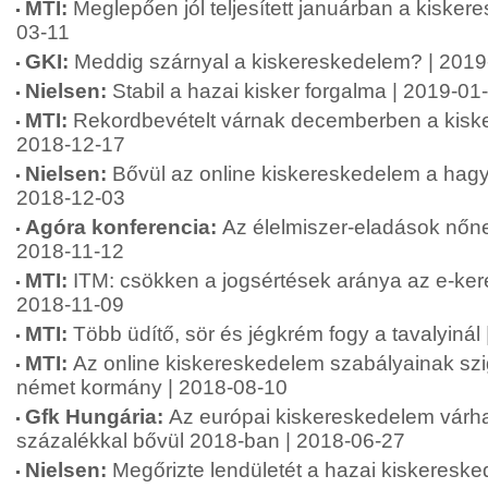
MTI:
Meglepően jól teljesített januárban a kisker
03-11
GKI:
Meddig szárnyal a kiskereskedelem? | 2019
Nielsen:
Stabil a hazai kisker forgalma | 2019-01
MTI:
Rekordbevételt várnak decemberben a kisk
2018-12-17
Nielsen:
Bővül az online kiskereskedelem a hag
2018-12-03
Agóra konferencia:
Az élelmiszer-eladások nőne
2018-11-12
MTI:
ITM: csökken a jogsértések aránya az e-ke
2018-11-09
MTI:
Több üdítő, sör és jégkrém fogy a tavalyinál
MTI:
Az online kiskereskedelem szabályainak szig
német kormány | 2018-08-10
Gfk Hungária:
Az európai kiskereskedelem várh
százalékkal bővül 2018-ban | 2018-06-27
Nielsen:
Megőrizte lendületét a hazai kiskeresk