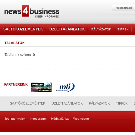
SAJTÓKÖZLEMÉNYEK
ÜZLETI AJÁNLATOK
PÁLYÁZATOK
TIPPEK
TALÁLATOK
Találatok száma:
0
PARTNEREINK
SAJTÓKÖZLEMÉNYEK
ÜZLETI AJÁNLATOK
PÁLYÁZATOK
TIPPEK
Jogi tudnivalók
Impresszum
Médiaajánlat
Webmester