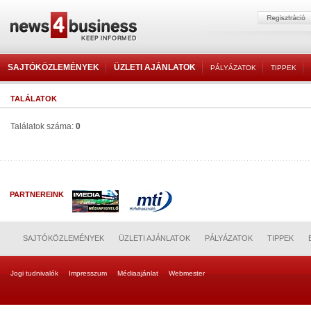
SAJTÓKÖZLEMÉNYEK
ÜZLETI AJÁNLATOK
PÁLYÁZATOK
TIPPEK
TALÁLATOK
Találatok száma:
0
PARTNEREINK
SAJTÓKÖZLEMÉNYEK
ÜZLETI AJÁNLATOK
PÁLYÁZATOK
TIPPEK
Jogi tudnivalók
Impresszum
Médiaajánlat
Webmester