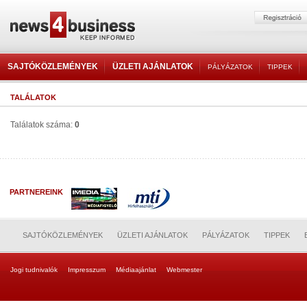
SAJTÓKÖZLEMÉNYEK
ÜZLETI AJÁNLATOK
PÁLYÁZATOK
TIPPEK
TALÁLATOK
Találatok száma:
0
PARTNEREINK
SAJTÓKÖZLEMÉNYEK
ÜZLETI AJÁNLATOK
PÁLYÁZATOK
TIPPEK
Jogi tudnivalók
Impresszum
Médiaajánlat
Webmester