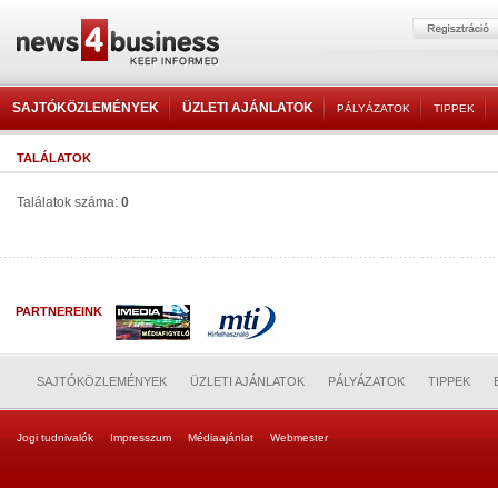
SAJTÓKÖZLEMÉNYEK
ÜZLETI AJÁNLATOK
PÁLYÁZATOK
TIPPEK
TALÁLATOK
Találatok száma:
0
PARTNEREINK
SAJTÓKÖZLEMÉNYEK
ÜZLETI AJÁNLATOK
PÁLYÁZATOK
TIPPEK
Jogi tudnivalók
Impresszum
Médiaajánlat
Webmester