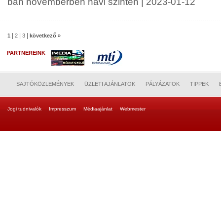
ban novemberben havi szinten | 2023-01-12
|
|
|
1
2
3
következő »
PARTNEREINK
SAJTÓKÖZLEMÉNYEK
ÜZLETI AJÁNLATOK
PÁLYÁZATOK
TIPPEK
Jogi tudnivalók
Impresszum
Médiaajánlat
Webmester