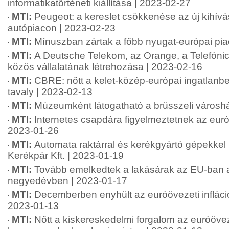
informatikatörténeti kiállítása | 2023-02-27
MTI:
Peugeot: a kereslet csökkenése az új kihív
autópiacon | 2023-02-23
MTI:
Mínuszban zártak a főbb nyugat-európai pia
MTI:
A Deutsche Telekom, az Orange, a Telefóni
közös vállalatának létrehozása | 2023-02-16
MTI:
CBRE: nőtt a kelet-közép-európai ingatlanbe
tavaly | 2023-02-13
MTI:
Múzeumként látogatható a brüsszeli városh
MTI:
Internetes csapdára figyelmeztetnek az eur
2023-01-26
MTI:
Automata raktárral és kerékgyártó gépekkel
Kerékpár Kft. | 2023-01-19
MTI:
Tovább emelkedtek a lakásárak az EU-ban a
negyedévben | 2023-01-17
MTI:
Decemberben enyhült az euróövezeti infláció
2023-01-13
MTI:
Nőtt a kiskereskedelmi forgalom az euróöve