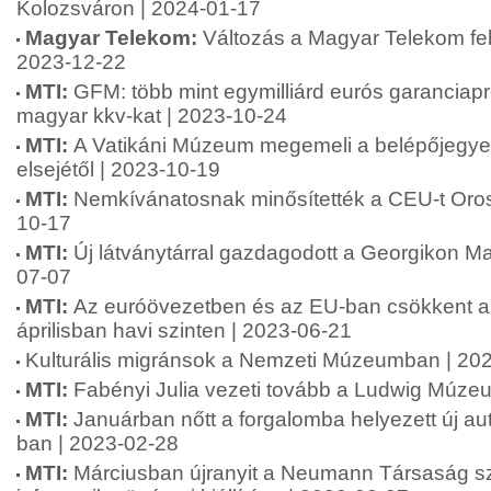
Kolozsváron | 2024-01-17
Magyar Telekom:
Változás a Magyar Telekom fe
2023-12-22
MTI:
GFM: több mint egymilliárd eurós garanciapr
magyar kkv-kat | 2023-10-24
MTI:
A Vatikáni Múzeum megemeli a belépőjegyek
elsejétől | 2023-10-19
MTI:
Nemkívánatosnak minősítették a CEU-t Oro
10-17
MTI:
Új látványtárral gazdagodott a Georgikon 
07-07
MTI:
Az euróövezetben és az EU-ban csökkent az 
áprilisban havi szinten | 2023-06-21
Kulturális migránsok a Nemzeti Múzeumban | 20
MTI:
Fabényi Julia vezeti tovább a Ludwig Múze
MTI:
Januárban nőtt a forgalomba helyezett új a
ban | 2023-02-28
MTI:
Márciusban újranyit a Neumann Társaság s