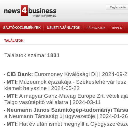
SAJTÓKÖZLEMÉNYEK
ÜZLETI AJÁNLATOK
PÁLYÁZATOK
TIPPEK
TALÁLATOK
Találatok száma:
1831
CIB Bank:
Euromoney Kiválósági Díj | 2024-09-2
MTI:
Múzeumok éjszakája - Székesfehérvár lesz
kiemelt helyszíne | 2024-05-22
MTI:
A magyar Ganz-Mavag Europe Zrt. vételi aján
Talgo vasútépítő vállalatra | 2024-03-11
Neumann János Számítógép-tudományi Társa
a Neumann Társaság új ügyvezetője | 2024-01-26
MTI:
Hat év után ismét megnyílt a Gyógyszerés